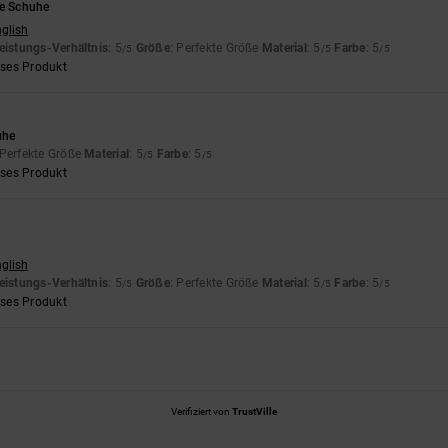
ne Schuhe
nglish
eistungs-Verhältnis
: 5
Größe
: Perfekte Größe
Material
: 5
Farbe
: 5
/5
/5
/5
eses Produkt
uhe
 Perfekte Größe
Material
: 5
Farbe
: 5
/5
/5
eses Produkt
nglish
eistungs-Verhältnis
: 5
Größe
: Perfekte Größe
Material
: 5
Farbe
: 5
/5
/5
/5
eses Produkt
Verifiziert von
TrustVille