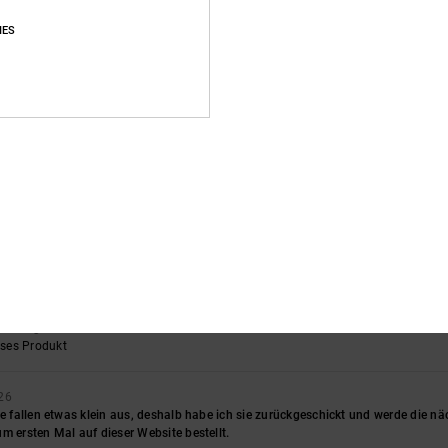
IES
rançais
hältnis
: 5
Größe
: Perfekte Größe
Material
: 5
Farbe
: 5
/5
/5
/5
eses Produkt
t im Skatepark keine Probleme
eistungs-Verhältnis
: 5
Größe
: Groß
Material
: 3
Farbe
: 5
/5
/5
/5
dass ich sie seitdem ich sie habe jeden Tag trage.
nglish
eistungs-Verhältnis
: 5
Größe
: Perfekte Größe
Material
: 5
Farbe
: 5
/5
/5
/5
eses Produkt
26
sie fallen etwas klein aus, deshalb habe ich sie zurückgeschickt und werde die
m ersten Mal auf dieser Website bestellt.