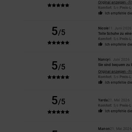
Original anzeigen - F
Komfort
: 5
Preis-L
/5
Ich empfehle di
5
Nicole
11. Juni 2026
/5
Tolle Schuhe zu eine
Komfort
: 5
Preis-L
/5
Ich empfehle di
Nancy
6. Juni 2026
5
/5
Sie sind bequem zu 
Original anzeigen - F
Komfort
: 5
Preis-L
/5
Ich empfehle di
5
/5
Yarda
21. Mai 2026
Komfort
: 5
Preis-L
/5
Ich empfehle di
Manon
21. Mai 2026