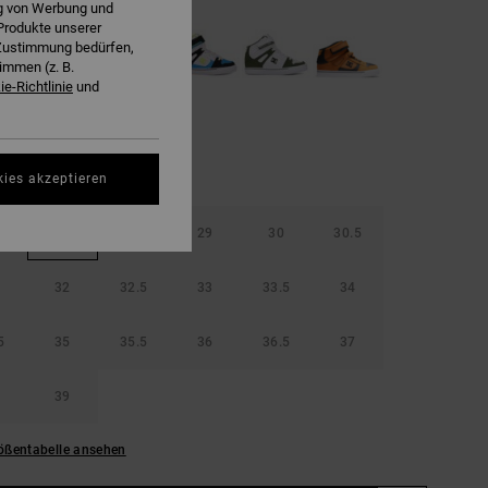
ng von Werbung und
Produkte unserer
r Zustimmung bedürfen,
immen (z. B.
e-Richtlinie
und
kies akzeptieren
5
28
28.5
29
30
30.5
32
32.5
33
33.5
34
5
35
35.5
36
36.5
37
39
ößentabelle ansehen