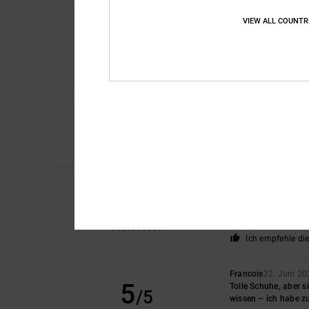
VIEW ALL COUNTR
Gregory
6. Juli 2026
5
/5
Top
Original anzeigen - F
Preis-Leistungs-Ver
Ich empfehle di
5
/5
Kathrin
3. Juli 2026
Nach dem ersten Tes
Komfort
: 5
Preis-L
/5
Bev
29. Juni 2026
5
/5
Sie sind so bequem, 
Original anzeigen - E
Komfort
: 5
Preis-L
/5
Ich empfehle di
Francois
22. Juni 20
5
Tolle Schuhe, aber 
/5
wissen – ich habe zu