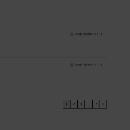
Verifizierter Kauf
Verifizierter Kauf
1
2
3
...
7
>