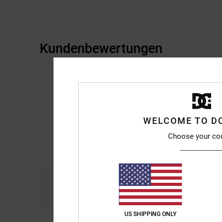
Kundenbewertungen
WELCOME TO D
Choose your co
Komfort
Prei
4.9
US SHIPPING ONLY