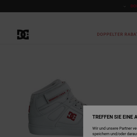
Direkt
zur
DO
Produktinformation
springen
DOPPELTER RABA
TREFFEN SIE EINE
Wir und unsere Partner v
speichern und/oder darau