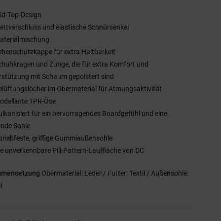
id-Top-Design
lettverschluss und elastische Schnürsenkel
aterialmischung
ehenschutzkappe für extra Haltbarkeit
chuhkragen und Zunge, die für extra Komfort und
rstützung mit Schaum gepolstert sind
elüftungslöcher im Obermaterial für Atmungsaktivität
odellierte TPR-Öse
ulkanisiert für ein hervorragendes Boardgefühl und eine
rnde Sohle
briebfeste, griffige Gummiaußensohle
ie unverkennbare Pill-Pattern-Lauffläche von DC
mmensetzung
Obermaterial: Leder / Futter: Textil / Außensohle:
i