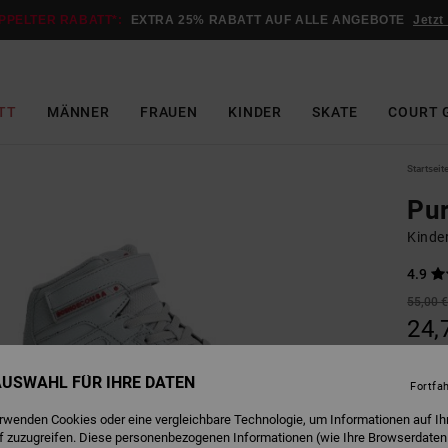
PPELTER RABATT*:
EXTRA 25% RABATT AUF ALLE ANGEBOTE
Jetzt
TT
MÄNNER
FRAUEN
KINDER
SKATE
COURT 
Startseit
Pur
Kinde
4.9
55,00 
24,
SALE
 AUSWAHL FÜR IHRE DATEN
DOPPE
Fortfa
erwenden Cookies oder eine vergleichbare Technologie, um Informationen auf Ih
f zuzugreifen. Diese personenbezogenen Informationen (wie Ihre Browserdaten
G
Farbe