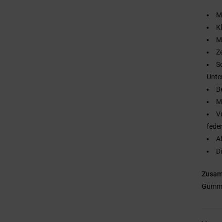
M
K
M
Z
S
Unte
B
M
V
fede
A
D
Zusa
Gumm