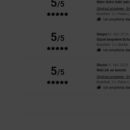
5
/5
Mein Sohn liebt sei
Original anzeigen - E
Komfort
: 5
Preis-L
/5
Ich empfehle di
5
Gregor
20. Mai 2026
/5
Super bequeme Sch
Komfort
: 5
Größe
:
/5
Ich empfehle di
Shane
19. Mai 2026
5
/5
Weil ich es konnte
Original anzeigen - E
Komfort
: 5
Preis-L
/5
Ich empfehle di