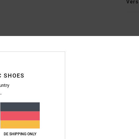
Vers
Durchschnittliche Bewertung
4.9
/5
C SHOES
untry
basierend auf
70 verifizierten Bewertungen
seit September 2025
90% unserer Kunden empfehlen dieses Produkt
s-Leistungs-Verhältnis
Größe
Materi
4.9
4.9
Zu klein
Zu groß
DE SHIPPING ONLY