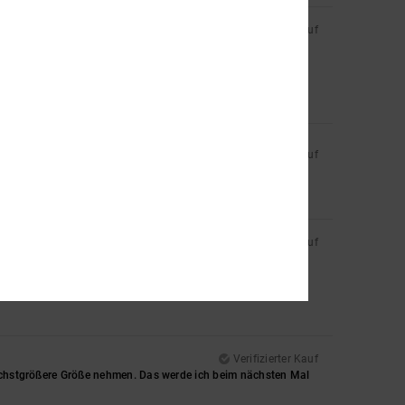
Verifizierter Kauf
Verifizierter Kauf
Verifizierter Kauf
Verifizierter Kauf
 nächstgrößere Größe nehmen. Das werde ich beim nächsten Mal