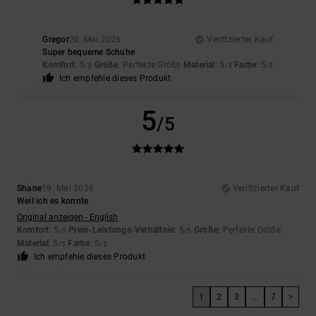
Gregor
20. Mai 2026
Verifizierter Kauf
Super bequeme Schuhe
Komfort
: 5
Größe
: Perfekte Größe
Material
: 5
Farbe
: 5
/5
/5
/5
Ich empfehle dieses Produkt
5
/5
Shane
19. Mai 2026
Verifizierter Kauf
Weil ich es konnte
Original anzeigen - English
Komfort
: 5
Preis-Leistungs-Verhältnis
: 5
Größe
: Perfekte Größe
/5
/5
Material
: 5
Farbe
: 5
/5
/5
Ich empfehle dieses Produkt
1
2
3
...
7
>