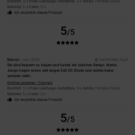
Komfort
: 5
Preis-Leistungs-Verhältnis
: 5
Größe
: Perfekte Größe
/5
/5
Material
: 5
Farbe
: 5
/5
/5
Ich empfehle dieses Produkt
5
/5
Nancy
6. Juni 2026
Verifizierter Kauf
Sie sind bequem zu tragen und haben ein schönes Design. Meine
Jungs tragen schon seit langer Zeit DC Shoes und wollen keine
anderen mehr.
Original anzeigen - Français
Komfort
: 5
Preis-Leistungs-Verhältnis
: 5
Größe
: Perfekte Größe
/5
/5
Material
: 5
Farbe
: 5
/5
/5
Ich empfehle dieses Produkt
5
/5