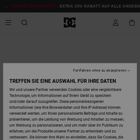
Direkt
zur
DOPPELTER RABATT*:
EXTRA 25% RABATT AUF ALLE ANGEB
Produktinformation
springen
DOPPELTER
SALE MÄNNER
ESSENTIALS
ESSENTIALS
ESSENTIALS
SKATE SHOP
SNOW SHOP FÜR
Auf meine
Schuhe
Schuhe
Sale Schuhe
Stag
Astrix
Neue Kollektio
Neue Kollektio
Caps & Hüte
Chelsea
Pixie
Neue Kollektio
Schneejacken
Court Graffik
Neue Kollektio
Neue Kollektio
Hüte & Caps
Skaterschuhe
Team
Schneejacken
Snowboard Boo
Snowboard Boo
Bestellung
RABATT
MÄNNER
zugreifen
SALE FRAUEN
HIGHLIGHTS
HIGHLIGHTS
SCHUHE
COMMUNITY
Sale Bekleidun
Snow
Sale Bekleidun
Court Graffik
Ducati
Skate
Sweatshirts
Mützen
Court Graffik
Astrix
Sneakers
Snowboardhos
Pure
Skate
T-Shirts
Mützen
Alle ansehen
Snowboardhos
Schneejacken
Snowboardjac
MÄNNER
SNOW SHOP FÜR
Fortfahren ohne zu akzeptieren
Versand
FRAUEN
SALE KINDER
SCHUHE
SCHUHE
BEKLEIDUNG
Accessoires
Sale Accessoi
Lynx
DC Command
Sneakers
T-shirts
Taschen &
Alle ansehen
DC Command
Skate
Alle ansehen
Stag
Babyschuhe
Sweatshirts &
Taschen
Snowboard Boo
Snowboardhos
Snowboardhos
TREFFEN SIE EINE AUSWAHL FÜR IHRE DATEN
FRAUEN
Rucksäcke
Hoodies
Retouren
Wir und unsere Partner verwenden Cookies oder eine vergleichbare
SNOW SHOP FÜR
Technologie, um Informationen auf Ihrem Gerät zu speichern
BEKLEIDUNG
KLEIDUNG
ACCESSOIRES
SALE SNOW
Sale Snow
Pure
Manteca
Sandalen
Hemden
Manteca
Sandalen
Sneakers
Alle ansehen
Winterschuhe
Alle ansehen
Mützen
KINDER
und/oder darauf zuzugreifen. Diese personenbezogenen
KINDER
Alle ansehen
Jacken & Mänt
Informationen (wie Ihre Browserdaten und Ihre IP-Adresse) können
Bezahlung
verwendet werden, um Ihnen personalisierte Beiträge und Inhalte zu
ACCESSOIRES
T-Shirts
Jacken & Mänt
Net
Construct
Winterschuhe
Jeans
Best Sellers
Snowboard Boo
Alle ansehen
Polarfleece &
Alle ansehen
präsentieren, um die Leistung von Werbung und Inhalten zu messen,
SKATE
Hemden
Softshells
um Werbung zu personalisieren, und um mehr über ihr Publikum zu
Geschenkkarte
erfahren, um die Produkte unserer Partner zu entwickeln und zu
Jacken & Mänt
Hoodies &
Alle ansehen
Ascend
Snowboard Boo
Jacken & Mänt
Unisex
verbessern. Sie können Ihre Wahl so einstellen, dass Sie Cookies, die
COURT GRAFFIK
Sweatshirts
Jeans & Hosen
Mützen