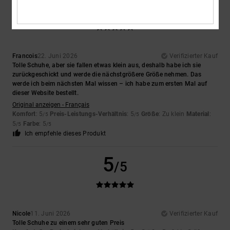
5
/5
Francois
22. Juni 2026
Verifizierter Kauf
Tolle Schuhe, aber sie fallen etwas klein aus, deshalb habe ich sie
zurückgeschickt und werde die nächstgrößere Größe nehmen. Das
werde ich beim nächsten Mal wissen – ich habe zum ersten Mal auf
dieser Website bestellt.
Original anzeigen - Français
Komfort
: 5
Preis-Leistungs-Verhältnis
: 5
Größe
: Zu klein
Material
:
/5
/5
5
Farbe
: 5
/5
/5
Ich empfehle dieses Produkt
5
/5
Nicole
11. Juni 2026
Verifizierter Kauf
Tolle Schuhe zu einem sehr guten Preis