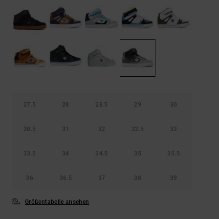
Kontaktformular.
FAQ
ansehen
27.5
28
28.5
29
30
30.5
31
32
32.5
33
33.5
34
34.5
35
35.5
36
36.5
37
38
39
Größentabelle ansehen