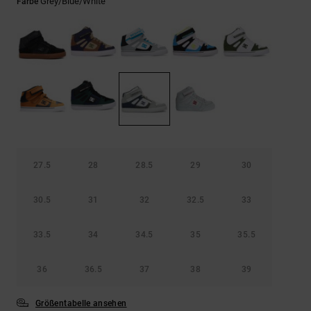
Kontaktformular.
Grey/blue/white
Farbe
FAQ
ansehen
27.5
28
28.5
29
30
30.5
31
32
32.5
33
33.5
34
34.5
35
35.5
36
36.5
37
38
39
Größentabelle ansehen