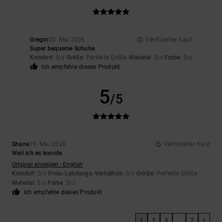
Gregor
20. Mai 2026
Verifizierter Kauf
Super bequeme Schuhe
Komfort
: 5
Größe
: Perfekte Größe
Material
: 5
Farbe
: 5
/5
/5
/5
Ich empfehle dieses Produkt
5
/5
Shane
19. Mai 2026
Verifizierter Kauf
Weil ich es konnte
Original anzeigen - English
Komfort
: 5
Preis-Leistungs-Verhältnis
: 5
Größe
: Perfekte Größe
/5
/5
Material
: 5
Farbe
: 5
/5
/5
Ich empfehle dieses Produkt
1
2
3
...
7
>