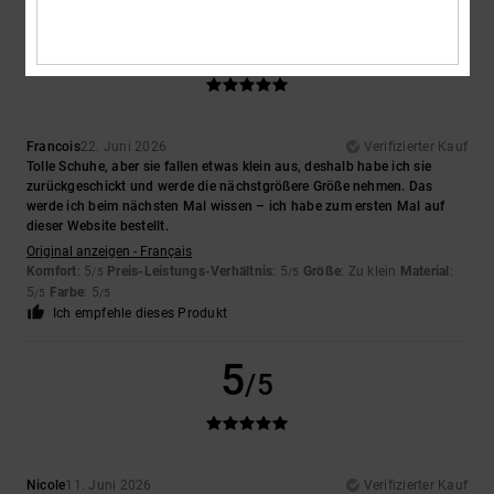
5
/5
Francois
22. Juni 2026
Verifizierter Kauf
Tolle Schuhe, aber sie fallen etwas klein aus, deshalb habe ich sie
zurückgeschickt und werde die nächstgrößere Größe nehmen. Das
werde ich beim nächsten Mal wissen – ich habe zum ersten Mal auf
dieser Website bestellt.
Original anzeigen - Français
Komfort
: 5
Preis-Leistungs-Verhältnis
: 5
Größe
: Zu klein
Material
:
/5
/5
5
Farbe
: 5
/5
/5
Ich empfehle dieses Produkt
5
/5
Nicole
11. Juni 2026
Verifizierter Kauf