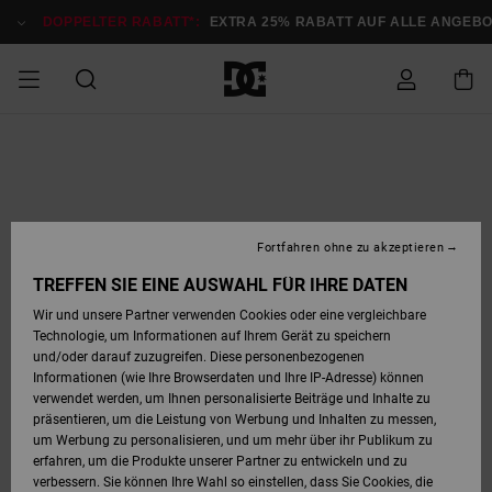
Direkt
zur
DOPPELTER RABATT*:
EXTRA 25% RABATT AUF ALLE ANGEB
Produktinformation
springen
DOPPELTER
SALE MÄNNER
ESSENTIALS
ESSENTIALS
ESSENTIALS
SKATE SHOP
SNOW SHOP FÜR
Auf meine
Schuhe
Schuhe
Sale Schuhe
Stag
Astrix
Neue Kollektio
Neue Kollektio
Caps & Hüte
Chelsea
Pixie
Neue Kollektio
Schneejacken
Court Graffik
Neue Kollektio
Neue Kollektio
Hüte & Caps
Skaterschuhe
Team
Schneejacken
Snowboard Boo
Snowboard Boo
Bestellung
RABATT
MÄNNER
zugreifen
SALE FRAUEN
HIGHLIGHTS
HIGHLIGHTS
SCHUHE
COMMUNITY
Sale Bekleidun
Snow
Sale Bekleidun
Court Graffik
Ducati
Skate
Sweatshirts
Mützen
Court Graffik
Astrix
Sneakers
Snowboardhos
Pure
Skate
T-Shirts
Mützen
Alle ansehen
Snowboardhos
Schneejacken
Snowboardjac
MÄNNER
SNOW SHOP FÜR
Fortfahren ohne zu akzeptieren
Versand
FRAUEN
SALE KINDER
SCHUHE
SCHUHE
BEKLEIDUNG
Accessoires
Sale Accessoi
Lynx
DC Command
Sneakers
T-shirts
Taschen &
Alle ansehen
DC Command
Skate
Alle ansehen
Stag
Babyschuhe
Sweatshirts &
Taschen
Snowboard Boo
Snowboardhos
Snowboardhos
TREFFEN SIE EINE AUSWAHL FÜR IHRE DATEN
FRAUEN
Rucksäcke
Hoodies
Retouren
Wir und unsere Partner verwenden Cookies oder eine vergleichbare
SNOW SHOP FÜR
Technologie, um Informationen auf Ihrem Gerät zu speichern
BEKLEIDUNG
KLEIDUNG
ACCESSOIRES
SALE SNOW
Sale Snow
Pure
Manteca
Sandalen
Hemden
Manteca
Sandalen
Sneakers
Alle ansehen
Winterschuhe
Alle ansehen
Mützen
KINDER
und/oder darauf zuzugreifen. Diese personenbezogenen
KINDER
Alle ansehen
Jacken & Mänt
Informationen (wie Ihre Browserdaten und Ihre IP-Adresse) können
Bezahlung
verwendet werden, um Ihnen personalisierte Beiträge und Inhalte zu
ACCESSOIRES
T-Shirts
Jacken & Mänt
Net
Construct
Winterschuhe
Jeans
Best Sellers
Snowboard Boo
Alle ansehen
Polarfleece &
Alle ansehen
präsentieren, um die Leistung von Werbung und Inhalten zu messen,
SKATE
Hemden
Softshells
um Werbung zu personalisieren, und um mehr über ihr Publikum zu
Geschenkkarte
erfahren, um die Produkte unserer Partner zu entwickeln und zu
Jacken & Mänt
Hoodies &
Alle ansehen
Ascend
Snowboard Boo
Jacken & Mänt
Unisex
verbessern. Sie können Ihre Wahl so einstellen, dass Sie Cookies, die
COURT GRAFFIK
Sweatshirts
Jeans & Hosen
Mützen