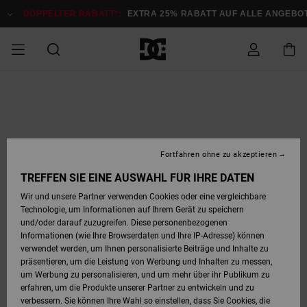
Direkt
zur
DOPPELTER RABATT*:
EXTRA 25% RABATT AUF ALLE ANGEB
Produktinformation
springen
DOPPELTER
SALE MÄNNER
ESSENTIALS
ESSENTIALS
ESSENTIALS
SKATE SHOP
SNOW SHOP FÜR
Auf meine
Schuhe
Schuhe
Sale Schuhe
Stag
Astrix
Neue Kollektio
Neue Kollektio
Caps & Hüte
Chelsea
Pixie
Neue Kollektio
Schneejacken
Court Graffik
Neue Kollektio
Neue Kollektio
Hüte & Caps
Skaterschuhe
Team
Schneejacken
Snowboard Boo
Snowboard Boo
Bestellung
RABATT
MÄNNER
zugreifen
SALE FRAUEN
HIGHLIGHTS
HIGHLIGHTS
SCHUHE
COMMUNITY
Sale Bekleidun
Snow
Sale Bekleidun
Court Graffik
Ducati
Skate
Sweatshirts
Mützen
Court Graffik
Astrix
Sneakers
Snowboardhos
Pure
Skate
T-Shirts
Mützen
Alle ansehen
Snowboardhos
Schneejacken
Snowboardjac
MÄNNER
SNOW SHOP FÜR
Fortfahren ohne zu akzeptieren
Versand
FRAUEN
SALE KINDER
SCHUHE
SCHUHE
BEKLEIDUNG
Accessoires
Sale Accessoi
Lynx
DC Command
Sneakers
T-shirts
Taschen &
Alle ansehen
DC Command
Skate
Alle ansehen
Stag
Babyschuhe
Sweatshirts &
Taschen
Snowboard Boo
Snowboardhos
Snowboardhos
TREFFEN SIE EINE AUSWAHL FÜR IHRE DATEN
FRAUEN
Rucksäcke
Hoodies
Retouren
Wir und unsere Partner verwenden Cookies oder eine vergleichbare
SNOW SHOP FÜR
Technologie, um Informationen auf Ihrem Gerät zu speichern
BEKLEIDUNG
KLEIDUNG
ACCESSOIRES
SALE SNOW
Sale Snow
Pure
Manteca
Sandalen
Hemden
Manteca
Sandalen
Sneakers
Alle ansehen
Winterschuhe
Alle ansehen
Mützen
KINDER
und/oder darauf zuzugreifen. Diese personenbezogenen
KINDER
Alle ansehen
Jacken & Mänt
Informationen (wie Ihre Browserdaten und Ihre IP-Adresse) können
Bezahlung
verwendet werden, um Ihnen personalisierte Beiträge und Inhalte zu
ACCESSOIRES
T-Shirts
Jacken & Mänt
Net
Construct
Winterschuhe
Jeans
Best Sellers
Snowboard Boo
Alle ansehen
Polarfleece &
Alle ansehen
präsentieren, um die Leistung von Werbung und Inhalten zu messen,
SKATE
Hemden
Softshells
um Werbung zu personalisieren, und um mehr über ihr Publikum zu
Geschenkkarte
erfahren, um die Produkte unserer Partner zu entwickeln und zu
Jacken & Mänt
Hoodies &
Alle ansehen
Ascend
Snowboard Boo
Jacken & Mänt
Unisex
verbessern. Sie können Ihre Wahl so einstellen, dass Sie Cookies, die
COURT GRAFFIK
Sweatshirts
Jeans & Hosen
Mützen