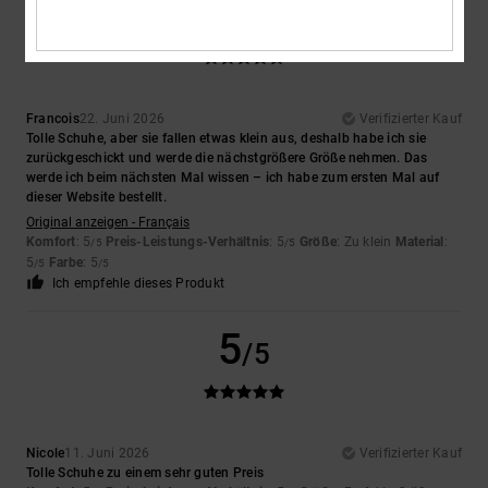
5
/5
Francois
22. Juni 2026
Verifizierter Kauf
Tolle Schuhe, aber sie fallen etwas klein aus, deshalb habe ich sie
zurückgeschickt und werde die nächstgrößere Größe nehmen. Das
werde ich beim nächsten Mal wissen – ich habe zum ersten Mal auf
dieser Website bestellt.
Original anzeigen - Français
Komfort
: 5
Preis-Leistungs-Verhältnis
: 5
Größe
: Zu klein
Material
:
/5
/5
5
Farbe
: 5
/5
/5
Ich empfehle dieses Produkt
5
/5
Nicole
11. Juni 2026
Verifizierter Kauf
Tolle Schuhe zu einem sehr guten Preis