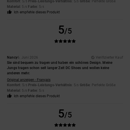
Komfort
: 5
Preis-Leistungs-Verhältnis
: 5
Größe
: Perfekte Größe
/5
/5
Material
: 5
Farbe
: 5
/5
/5
Ich empfehle dieses Produkt
5
/5
Nancy
6. Juni 2026
Verifizierter Kauf
Sie sind bequem zu tragen und haben ein schönes Design. Meine
Jungs tragen schon seit langer Zeit DC Shoes und wollen keine
anderen mehr.
Original anzeigen - Français
Komfort
: 5
Preis-Leistungs-Verhältnis
: 5
Größe
: Perfekte Größe
/5
/5
Material
: 5
Farbe
: 5
/5
/5
Ich empfehle dieses Produkt
5
/5