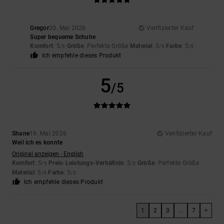
Gregor
20. Mai 2026
Verifizierter Kauf
Super bequeme Schuhe
Komfort
: 5
Größe
: Perfekte Größe
Material
: 5
Farbe
: 5
/5
/5
/5
Ich empfehle dieses Produkt
5
/5
Shane
19. Mai 2026
Verifizierter Kauf
Weil ich es konnte
Original anzeigen - English
Komfort
: 5
Preis-Leistungs-Verhältnis
: 5
Größe
: Perfekte Größe
/5
/5
Material
: 5
Farbe
: 5
/5
/5
Ich empfehle dieses Produkt
1
2
3
...
7
>