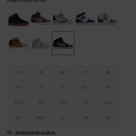
Kontaktformular.
Dc Navy/ath Red
Farbe
FAQ
ansehen
27.5
28
28.5
29
30
30.5
31
32
32.5
33
33.5
34
34.5
35
35.5
36
36.5
37
38
39
Größentabelle ansehen