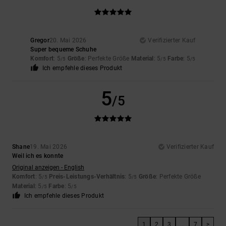
Gregor
20. Mai 2026
Verifizierter Kauf
Super bequeme Schuhe
Komfort
: 5
Größe
: Perfekte Größe
Material
: 5
Farbe
: 5
/5
/5
/5
Ich empfehle dieses Produkt
5
/5
Shane
19. Mai 2026
Verifizierter Kauf
Weil ich es konnte
Original anzeigen - English
Komfort
: 5
Preis-Leistungs-Verhältnis
: 5
Größe
: Perfekte Größe
/5
/5
Material
: 5
Farbe
: 5
/5
/5
Ich empfehle dieses Produkt
1
2
3
...
7
>