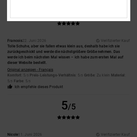
5
/5
Francois
22. Juni 2026
Verifizierter Kauf
Tolle Schuhe, aber sie fallen etwas klein aus, deshalb habe ich sie
zurückgeschickt und werde die nächstgrößere Größe nehmen. Das
werde ich beim nächsten Mal wissen – ich habe zum ersten Mal auf
dieser Website bestellt.
Original anzeigen - Français
Komfort
: 5
Preis-Leistungs-Verhältnis
: 5
Größe
: Zu klein
Material
:
/5
/5
5
Farbe
: 5
/5
/5
Ich empfehle dieses Produkt
5
/5
Nicole
11. Juni 2026
Verifizierter Kauf