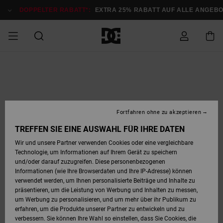
Direkt
zur
DOPPELTER RABATT*:
EXTRA 25% RABATT AUF ALLE ANGEB
Produktinformation
springen
DOPPELTER
SALE MÄNNER
ESSENTIALS
ESSENTIALS
ESSENTIALS
SKATE SHOP
SNOW SHOP FÜR
Auf meine
Schuhe
Schuhe
Sale Schuhe
Stag
Astrix
Neue Kollektio
Neue Kollektio
Caps & Hüte
Chelsea
Pixie
Neue Kollektio
Schneejacken
Court Graffik
Neue Kollektio
Neue Kollektio
Hüte & Caps
Skaterschuhe
Team
Schneejacken
Snowboard Boo
Snowboard Boo
Bestellung
RABATT
MÄNNER
zugreifen
SALE FRAUEN
HIGHLIGHTS
HIGHLIGHTS
SCHUHE
COMMUNITY
Sale Bekleidun
Snow
Sale Bekleidun
Court Graffik
Ducati
Skate
Sweatshirts
Mützen
Court Graffik
Astrix
Sneakers
Snowboardhos
Pure
Skate
T-Shirts
Mützen
Alle ansehen
Snowboardhos
Schneejacken
Snowboardjac
MÄNNER
SNOW SHOP FÜR
Fortfahren ohne zu akzeptieren
Versand
FRAUEN
SALE KINDER
SCHUHE
SCHUHE
BEKLEIDUNG
Accessoires
Sale Accessoi
Lynx
DC Command
Sneakers
T-shirts
Taschen &
Alle ansehen
DC Command
Skate
Alle ansehen
Stag
Babyschuhe
Sweatshirts &
Taschen
Snowboard Boo
Snowboardhos
Snowboardhos
TREFFEN SIE EINE AUSWAHL FÜR IHRE DATEN
FRAUEN
Rucksäcke
Hoodies
Retouren
Wir und unsere Partner verwenden Cookies oder eine vergleichbare
SNOW SHOP FÜR
Technologie, um Informationen auf Ihrem Gerät zu speichern
BEKLEIDUNG
KLEIDUNG
ACCESSOIRES
SALE SNOW
Sale Snow
Pure
Manteca
Sandalen
Hemden
Manteca
Sandalen
Sneakers
Alle ansehen
Winterschuhe
Alle ansehen
Mützen
KINDER
und/oder darauf zuzugreifen. Diese personenbezogenen
KINDER
Alle ansehen
Jacken & Mänt
Informationen (wie Ihre Browserdaten und Ihre IP-Adresse) können
Bezahlung
verwendet werden, um Ihnen personalisierte Beiträge und Inhalte zu
ACCESSOIRES
T-Shirts
Jacken & Mänt
Net
Construct
Winterschuhe
Jeans
Best Sellers
Snowboard Boo
Alle ansehen
Polarfleece &
Alle ansehen
präsentieren, um die Leistung von Werbung und Inhalten zu messen,
SKATE
Hemden
Softshells
um Werbung zu personalisieren, und um mehr über ihr Publikum zu
Geschenkkarte
erfahren, um die Produkte unserer Partner zu entwickeln und zu
Jacken & Mänt
Hoodies &
Alle ansehen
Ascend
Snowboard Boo
Jacken & Mänt
Unisex
verbessern. Sie können Ihre Wahl so einstellen, dass Sie Cookies, die
COURT GRAFFIK
Sweatshirts
Jeans & Hosen
Mützen