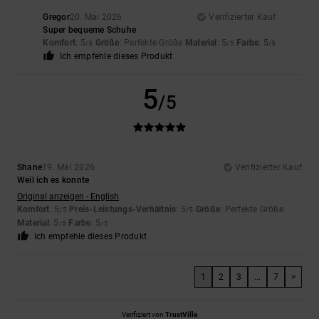
Gregor
20. Mai 2026
Verifizierter Kauf
Super bequeme Schuhe
Komfort
: 5
Größe
: Perfekte Größe
Material
: 5
Farbe
: 5
/5
/5
/5
Ich empfehle dieses Produkt
5
/5
Shane
19. Mai 2026
Verifizierter Kauf
Weil ich es konnte
Original anzeigen - English
Komfort
: 5
Preis-Leistungs-Verhältnis
: 5
Größe
: Perfekte Größe
/5
/5
Material
: 5
Farbe
: 5
/5
/5
Ich empfehle dieses Produkt
1
2
3
...
7
>
Verifiziert von
TrustVille