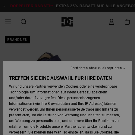
Direkt
zur
DOPPELTER RABATT*:
EXTRA 25% RABATT AUF ALLE ANGEB
Produktinformation
springen
DOPPELTER
BRANDNEU
SALE MÄNNER
ESSENTIALS
ESSENTIALS
ESSENTIALS
SKATE SHOP
SNOW SHOP FÜR
Auf meine
Schuhe
Schuhe
Sale Schuhe
Stag
Astrix
Neue Kollektio
Neue Kollektio
Caps & Hüte
Chelsea
Pixie
Neue Kollektio
Schneejacken
Court Graffik
Neue Kollektio
Neue Kollektio
Hüte & Caps
Skaterschuhe
Team
Schneejacken
Snowboard Boo
Snowboard Boo
Bestellung
RABATT
MÄNNER
zugreifen
SALE FRAUEN
HIGHLIGHTS
HIGHLIGHTS
SCHUHE
COMMUNITY
Sale Bekleidun
Snow
Sale Bekleidun
Court Graffik
Ducati
Skate
Sweatshirts
Mützen
Court Graffik
Astrix
Sneakers
Snowboardhos
Pure
Skate
T-Shirts
Mützen
Alle ansehen
Snowboardhos
Schneejacken
Snowboardjac
MÄNNER
SNOW SHOP FÜR
Fortfahren ohne zu akzeptieren
Versand
FRAUEN
SALE KINDER
SCHUHE
SCHUHE
BEKLEIDUNG
Accessoires
Sale Accessoi
Lynx
DC Command
Sneakers
T-shirts
Taschen &
Alle ansehen
DC Command
Skate
Alle ansehen
Stag
Babyschuhe
Sweatshirts &
Taschen
Snowboard Boo
Snowboardhos
Snowboardhos
TREFFEN SIE EINE AUSWAHL FÜR IHRE DATEN
FRAUEN
Rucksäcke
Hoodies
Retouren
Wir und unsere Partner verwenden Cookies oder eine vergleichbare
SNOW SHOP FÜR
Technologie, um Informationen auf Ihrem Gerät zu speichern
BEKLEIDUNG
KLEIDUNG
ACCESSOIRES
SALE SNOW
Sale Snow
Pure
Manteca
Sandalen
Hemden
Manteca
Sandalen
Sneakers
Alle ansehen
Winterschuhe
Alle ansehen
Mützen
KINDER
und/oder darauf zuzugreifen. Diese personenbezogenen
KINDER
Alle ansehen
Jacken & Mänt
Informationen (wie Ihre Browserdaten und Ihre IP-Adresse) können
Bezahlung
verwendet werden, um Ihnen personalisierte Beiträge und Inhalte zu
ACCESSOIRES
T-Shirts
Jacken & Mänt
Net
Construct
Winterschuhe
Jeans
Best Sellers
Snowboard Boo
Alle ansehen
Polarfleece &
Alle ansehen
präsentieren, um die Leistung von Werbung und Inhalten zu messen,
SKATE
Hemden
Softshells
um Werbung zu personalisieren, und um mehr über ihr Publikum zu
Geschenkkarte
erfahren, um die Produkte unserer Partner zu entwickeln und zu
Jacken & Mänt
Hoodies &
Alle ansehen
Ascend
Snowboard Boo
Jacken & Mänt
Unisex
verbessern. Sie können Ihre Wahl so einstellen, dass Sie Cookies, die
COURT GRAFFIK
Sweatshirts
Jeans & Hosen
Mützen