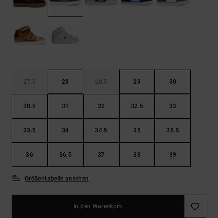
Kontaktformular.
FAQ
ansehen
27.5
28
28.5
29
30
30.5
31
32
32.5
33
33.5
34
34.5
35
35.5
36
36.5
37
38
39
Größentabelle ansehen
In den Warenkorb