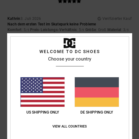
Kathrin
3. Juli 2026
Verifizierter Kauf
Nach dem ersten Test im Skatepark keine Probleme
Komfort
: 5
Preis-Leistungs-Verhältnis
: 5
Größe
: Groß
Material
: 3
/5
/5
/5
Farbe
: 5
/5
5
WELCOME TO DC SHOES
/5
Choose your country
Bev
29. Juni 2026
Verifizierter Kauf
Sie sind so bequem, dass ich sie seitdem ich sie habe jeden Tag trage.
Original anzeigen - English
Komfort
: 5
Preis-Leistungs-Verhältnis
: 5
Größe
: Perfekte Größe
/5
/5
Material
: 5
Farbe
: 5
/5
/5
US SHIPPING ONLY
DE SHIPPING ONLY
Ich empfehle dieses Produkt
VIEW ALL COUNTRIES
5
/5