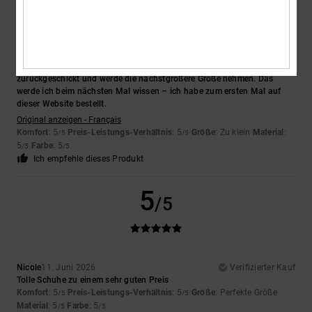
Francois
22. Juni 2026
Verifizierter Kauf
Tolle Schuhe, aber sie fallen etwas klein aus, deshalb habe ich sie
zurückgeschickt und werde die nächstgrößere Größe nehmen. Das
werde ich beim nächsten Mal wissen – ich habe zum ersten Mal auf
dieser Website bestellt.
Original anzeigen - Français
Komfort
: 5
Preis-Leistungs-Verhältnis
: 5
Größe
: Zu klein
Material
:
/5
/5
5
Farbe
: 5
/5
/5
Ich empfehle dieses Produkt
5
/5
Nicole
11. Juni 2026
Verifizierter Kauf
Tolle Schuhe zu einem sehr guten Preis
Komfort
: 5
Preis-Leistungs-Verhältnis
: 5
Größe
: Perfekte Größe
/5
/5
Material
: 5
Farbe
: 5
/5
/5