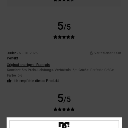
5
/5
Julien
26. Juli 2026
Verifizierter Kauf
Perfekt
Original anzeigen - Français
Komfort
: 5
Preis-Leistungs-Verhältnis
: 5
Größe
: Perfekte Größe
/5
/5
Farbe
: 5
/5
Ich empfehle dieses Produkt
5
/5
Enrique
13. Juli 2026
Verifizierter Kauf