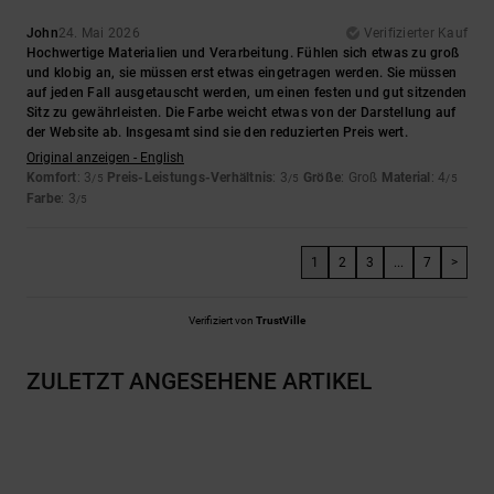
John
24. Mai 2026
Verifizierter Kauf
Hochwertige Materialien und Verarbeitung. Fühlen sich etwas zu groß
und klobig an, sie müssen erst etwas eingetragen werden. Sie müssen
auf jeden Fall ausgetauscht werden, um einen festen und gut sitzenden
Sitz zu gewährleisten. Die Farbe weicht etwas von der Darstellung auf
der Website ab. Insgesamt sind sie den reduzierten Preis wert.
Original anzeigen - English
Komfort
: 3
Preis-Leistungs-Verhältnis
: 3
Größe
: Groß
Material
: 4
/5
/5
/5
Farbe
: 3
/5
1
2
3
...
7
>
Verifiziert von
TrustVille
ZULETZT ANGESEHENE ARTIKEL