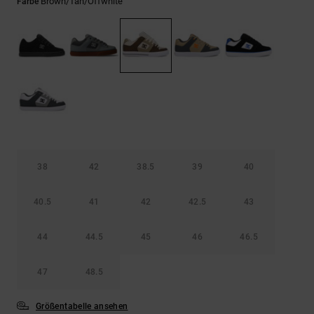
Kontaktformular.
Brown/tan/offwhite
Farbe
FAQ
ansehen
38
42
38.5
39
40
40.5
41
42
42.5
43
44
44.5
45
46
46.5
47
48.5
Größentabelle ansehen