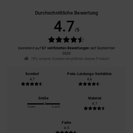
Durchschnittliche Bewertung
4.7
/5
basierend auf
67 verifizierten Bewertungen
seit September
2025
78% unserer Kunden empfehlen dieses Produkt
Komfort
Preis-Leistungs-Verhältnis
4.7
4.6
Größe
Material
4.7
Zu klein
Zu groß
Farbe
4.9