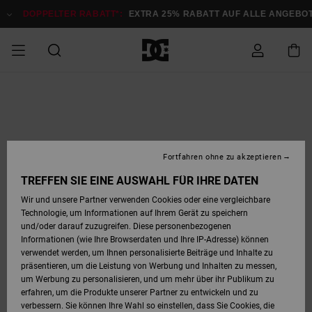
Direkt
zur
DOPPELTER RABATT*:
EXTRA 25% RABATT AUF ALLE ANGEBOTE
J
Produktinformation
springen
DOPPELTER
SALE MÄNNER
ESSENTIALS
ESSENTIALS
ESSENTIALS
SKATE SHOP
SNOW SHOP FÜR
Auf meine
Schuhe
Schuhe
Sale Schuhe
Stag
Astrix
Neue Kollektio
Neue Kollektio
Caps & Hüte
Chelsea
Pixie
Neue Kollektio
Schneejacken
Court Graffik
Neue Kollektio
Neue Kollektio
Hüte & Caps
Skaterschuhe
Team
Schneejacken
Snowboard Boo
Snowboard Boo
Bestellung
RABATT
MÄNNER
zugreifen
SALE FRAUEN
HIGHLIGHTS
HIGHLIGHTS
SCHUHE
COMMUNITY
Sale Bekleidun
Snow
Sale Bekleidun
Court Graffik
Ducati
Skate
Sweatshirts
Mützen
Court Graffik
Astrix
Sneakers
Snowboardhos
Pure
Skate
T-Shirts
Mützen
Alle ansehen
Snowboardhos
Schneejacken
Snowboardjac
MÄNNER
SNOW SHOP FÜR
Fortfahren ohne zu akzeptieren
Versand
FRAUEN
SALE KINDER
SCHUHE
SCHUHE
BEKLEIDUNG
Accessoires
Sale Accessoi
Lynx
DC Command
Sneakers
T-shirts
Taschen &
Alle ansehen
DC Command
Skate
Alle ansehen
Stag
Babyschuhe
Sweatshirts &
Taschen
Snowboard Boo
Snowboardhos
Snowboardhos
TREFFEN SIE EINE AUSWAHL FÜR IHRE DATEN
FRAUEN
Rucksäcke
Hoodies
Retouren
Wir und unsere Partner verwenden Cookies oder eine vergleichbare
SNOW SHOP FÜR
Technologie, um Informationen auf Ihrem Gerät zu speichern
BEKLEIDUNG
KLEIDUNG
ACCESSOIRES
SALE SNOW
Sale Snow
Pure
Manteca
Sandalen
Hemden
Manteca
Sandalen
Sneakers
Alle ansehen
Winterschuhe
Alle ansehen
Mützen
KINDER
und/oder darauf zuzugreifen. Diese personenbezogenen
KINDER
Alle ansehen
Jacken & Mänt
Informationen (wie Ihre Browserdaten und Ihre IP-Adresse) können
Bezahlung
verwendet werden, um Ihnen personalisierte Beiträge und Inhalte zu
ACCESSOIRES
T-Shirts
Jacken & Mänt
Net
Construct
Winterschuhe
Jeans
Best Sellers
Snowboard Boo
Alle ansehen
Polarfleece &
Alle ansehen
präsentieren, um die Leistung von Werbung und Inhalten zu messen,
SKATE
Hemden
Softshells
um Werbung zu personalisieren, und um mehr über ihr Publikum zu
Geschenkkarte
erfahren, um die Produkte unserer Partner zu entwickeln und zu
Jacken & Mänt
Hoodies &
Alle ansehen
Ascend
Snowboard Boo
Jacken & Mänt
Unisex
verbessern. Sie können Ihre Wahl so einstellen, dass Sie Cookies, die
COURT GRAFFIK
Sweatshirts
Jeans & Hosen
Mützen