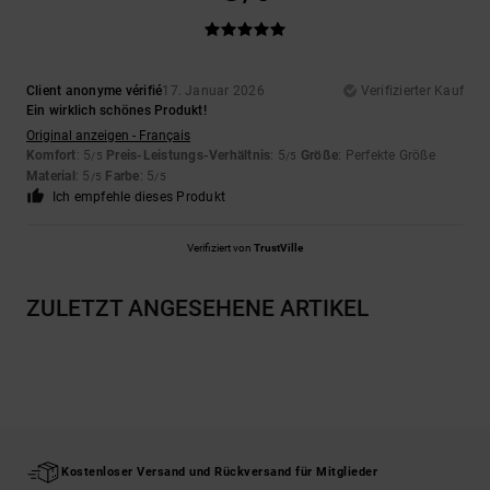
Client anonyme vérifié
17. Januar 2026
Verifizierter Kauf
Ein wirklich schönes Produkt!
Original anzeigen - Français
Komfort
: 5
Preis-Leistungs-Verhältnis
: 5
Größe
: Perfekte Größe
/5
/5
Material
: 5
Farbe
: 5
/5
/5
Ich empfehle dieses Produkt
Verifiziert von
TrustVille
ZULETZT ANGESEHENE ARTIKEL
Kostenloser Versand und Rückversand für Mitglieder