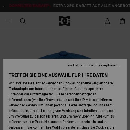
Direkt
zur
DOPPELTER RABATT*:
EXTRA 25% RABATT AUF ALLE ANGEBOTE
Produktinformation
springen
DOPPELTER
SALE MÄNNER
ESSENTIALS
ESSENTIALS
ESSENTIALS
SKATE SHOP
SNOW SHOP FÜR
Auf meine
Schuhe
Schuhe
Sale Schuhe
Stag
Astrix
Neue Kollektio
Neue Kollektio
Caps & Hüte
Chelsea
Pixie
Neue Kollektio
Schneejacken
Court Graffik
Neue Kollektio
Neue Kollektio
Hüte & Caps
Skaterschuhe
Team
Schneejacken
Snowboard Boo
Snowboard Boo
Bestellung
RABATT
MÄNNER
zugreifen
SALE FRAUEN
HIGHLIGHTS
HIGHLIGHTS
SCHUHE
COMMUNITY
Sale Bekleidun
Snow
Sale Bekleidun
Court Graffik
Ducati
Skate
Sweatshirts
Mützen
Court Graffik
Astrix
Sneakers
Snowboardhos
Pure
Skate
T-Shirts
Mützen
Alle ansehen
Snowboardhos
Schneejacken
Snowboardjac
MÄNNER
SNOW SHOP FÜR
Fortfahren ohne zu akzeptieren
Versand
FRAUEN
SALE KINDER
SCHUHE
SCHUHE
BEKLEIDUNG
Accessoires
Sale Accessoi
Lynx
DC Command
Sneakers
T-shirts
Taschen &
Alle ansehen
DC Command
Skate
Alle ansehen
Stag
Babyschuhe
Sweatshirts &
Taschen
Snowboard Boo
Snowboardhos
Snowboardhos
TREFFEN SIE EINE AUSWAHL FÜR IHRE DATEN
FRAUEN
Rucksäcke
Hoodies
Retouren
Wir und unsere Partner verwenden Cookies oder eine vergleichbare
SNOW SHOP FÜR
Technologie, um Informationen auf Ihrem Gerät zu speichern
BEKLEIDUNG
KLEIDUNG
ACCESSOIRES
SALE SNOW
Sale Snow
Pure
Manteca
Sandalen
Hemden
Manteca
Sandalen
Sneakers
Alle ansehen
Winterschuhe
Alle ansehen
Mützen
KINDER
und/oder darauf zuzugreifen. Diese personenbezogenen
KINDER
Alle ansehen
Jacken & Mänt
Informationen (wie Ihre Browserdaten und Ihre IP-Adresse) können
Bezahlung
verwendet werden, um Ihnen personalisierte Beiträge und Inhalte zu
ACCESSOIRES
T-Shirts
Jacken & Mänt
Net
Construct
Winterschuhe
Jeans
Best Sellers
Snowboard Boo
Alle ansehen
Polarfleece &
Alle ansehen
präsentieren, um die Leistung von Werbung und Inhalten zu messen,
SKATE
Hemden
Softshells
um Werbung zu personalisieren, und um mehr über ihr Publikum zu
Geschenkkarte
erfahren, um die Produkte unserer Partner zu entwickeln und zu
Jacken & Mänt
Hoodies &
Alle ansehen
Ascend
Snowboard Boo
Jacken & Mänt
Unisex
verbessern. Sie können Ihre Wahl so einstellen, dass Sie Cookies, die
COURT GRAFFIK
Sweatshirts
Jeans & Hosen
Mützen