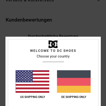
Versand & Rückversand
Kundenbewertungen
Durchschnittliche Bewertung
5.0
/5
WELCOME TO DC SHOES
Choose your country
basierend auf
2 verifizierten Bewertungen
seit Januar 2026
100% unserer Kunden empfehlen dieses Produkt
Komfort
Preis-Leistungs-Verhältnis
5.0
5.0
US SHIPPING ONLY
DE SHIPPING ONLY
Größe
Material
5.0