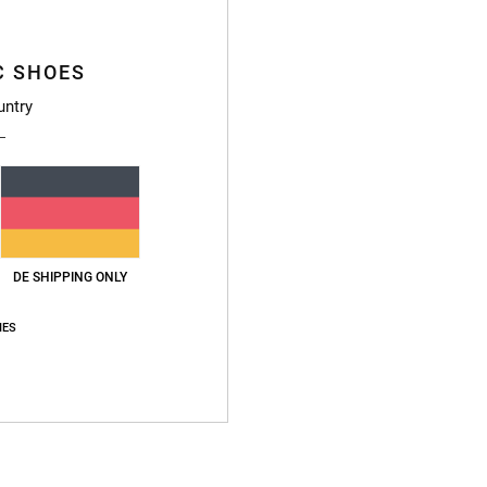
Deta
C SHOES
untry
Männer
Style
Funkt
K
St
DE SHIPPING ONLY
P
H
IES
Ä
V
L
A
Zusa