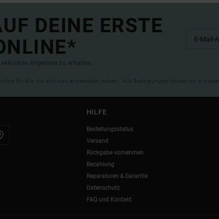
UF DEINE ERSTE
ONLINE*
exklusive Angebote zu erhalten.
online für alle, die sich neu angemeldet haben - Alle Bedingungen findest du in dei
HILFE
Bestellungsstatus
Versand
Rückgabe vornehmen
Bezahlung
Reparaturen & Garantie
Datenschutz
FAQ und Kontakt