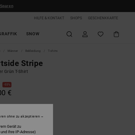
 Sparen
HILFE & KONTAKT
SHOPS
GESCHENKKARTE
GRAFFIK
SNOW
e
Männer
Bekleidung
T-shirts
tside Stripe
r Grün T-Shirt
€
55%
00 €
LTER RABATT EXTRA 25 %
hren ohne zu akzeptieren
rem Gerät zu
eep Teal Portside Stripe
 und Ihre IP-Adresse)