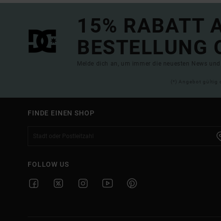
15% RABATT A
BESTELLUNG 
Melde dich an, um immer die neuesten News und 
(*) Angebot gültig 
FINDE EINEN SHOP
FOLLOW US