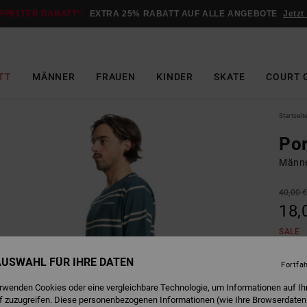
PPELTER RABATT*:
EXTRA 25% RABATT AUF ALLE ANGEBOTE
Jetzt
TT
MÄNNER
FRAUEN
KINDER
SKATE
COURT 
Startseit
Por
Männe
40,00 
18,
SALE
DOPPE
 AUSWAHL FÜR IHRE DATEN
Fortfa
erwenden Cookies oder eine vergleichbare Technologie, um Informationen auf Ih
D
Farbe
f zuzugreifen. Diese personenbezogenen Informationen (wie Ihre Browserdaten