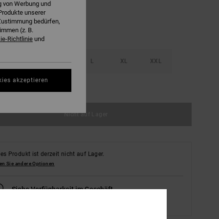
ng von Werbung und
Produkte unserer
r Zustimmung bedürfen,
immen (z. B.
e-Richtlinie
und
S
M
L
XL
XXL
kies akzeptieren
ößentabelle ansehen
Nicht auf Lager
es Produkt ist derzeit nicht auf Lager.
en Sie andere Optionen
Siehe Verfügbarkeit im Geschäft
Wählen Sie eine Größe aus