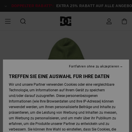
Direkt
zur
DOPPELTER RABATT*:
EXTRA 25% RABATT AUF ALLE ANGEB
Produktinformation
springen
DOPPELTER
SALE MÄNNER
ESSENTIALS
ESSENTIALS
ESSENTIALS
SKATE SHOP
SNOW SHOP FÜR
Auf meine
Schuhe
Schuhe
Sale Schuhe
Stag
Astrix
Neue Kollektio
Neue Kollektio
Caps & Hüte
Chelsea
Pixie
Neue Kollektio
Schneejacken
Court Graffik
Neue Kollektio
Neue Kollektio
Hüte & Caps
Skaterschuhe
Team
Schneejacken
Snowboard Boo
Snowboard Boo
Bestellung
RABATT
MÄNNER
zugreifen
SALE FRAUEN
HIGHLIGHTS
HIGHLIGHTS
SCHUHE
COMMUNITY
Sale Bekleidun
Snow
Sale Bekleidun
Court Graffik
Ducati
Skate
Sweatshirts
Mützen
Court Graffik
Astrix
Sneakers
Snowboardhos
Pure
Skate
T-Shirts
Mützen
Alle ansehen
Snowboardhos
Schneejacken
Snowboardjac
MÄNNER
SNOW SHOP FÜR
Fortfahren ohne zu akzeptieren
Versand
FRAUEN
SALE KINDER
SCHUHE
SCHUHE
BEKLEIDUNG
Accessoires
Sale Accessoi
Lynx
DC Command
Sneakers
T-shirts
Taschen &
Alle ansehen
DC Command
Skate
Alle ansehen
Stag
Babyschuhe
Sweatshirts &
Taschen
Snowboard Boo
Snowboardhos
Snowboardhos
TREFFEN SIE EINE AUSWAHL FÜR IHRE DATEN
FRAUEN
Rucksäcke
Hoodies
Retouren
Wir und unsere Partner verwenden Cookies oder eine vergleichbare
SNOW SHOP FÜR
Technologie, um Informationen auf Ihrem Gerät zu speichern
BEKLEIDUNG
KLEIDUNG
ACCESSOIRES
SALE SNOW
Sale Snow
Pure
Manteca
Sandalen
Hemden
Manteca
Sandalen
Sneakers
Alle ansehen
Winterschuhe
Alle ansehen
Mützen
KINDER
und/oder darauf zuzugreifen. Diese personenbezogenen
KINDER
Alle ansehen
Jacken & Mänt
Informationen (wie Ihre Browserdaten und Ihre IP-Adresse) können
Bezahlung
verwendet werden, um Ihnen personalisierte Beiträge und Inhalte zu
ACCESSOIRES
T-Shirts
Jacken & Mänt
Net
Construct
Winterschuhe
Jeans
Best Sellers
Snowboard Boo
Alle ansehen
Polarfleece &
Alle ansehen
präsentieren, um die Leistung von Werbung und Inhalten zu messen,
SKATE
Hemden
Softshells
um Werbung zu personalisieren, und um mehr über ihr Publikum zu
Geschenkkarte
erfahren, um die Produkte unserer Partner zu entwickeln und zu
Jacken & Mänt
Hoodies &
Alle ansehen
Ascend
Snowboard Boo
Jacken & Mänt
Unisex
verbessern. Sie können Ihre Wahl so einstellen, dass Sie Cookies, die
COURT GRAFFIK
Sweatshirts
Jeans & Hosen
Mützen