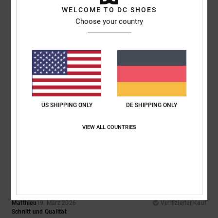
5
WELCOME TO DC SHOES
/5
Choose your country
Lukasz
13. April 2026
Verifizierter Kauf
Ein super Preis-Leistungs-Verhältnis. 40 £ … für diesen Preis bekommt
man sonst nichts in dieser Qualität!!! Dicke Baumwolle … ich liebe es.
Ich warte auf weitere Angebote, Leute!!! Tolle Arbeit!!
Original anzeigen - English
US SHIPPING ONLY
DE SHIPPING ONLY
Komfort
: 5
Preis-Leistungs-Verhältnis
: 5
Größe
: Perfekte Größe
/5
/5
Material
: 5
Farbe
: 5
/5
/5
Ich empfehle dieses Produkt
VIEW ALL COUNTRIES
5
/5
Matthieu
19. März 2026
Verifizierter Kauf
Schnitt und Qualität