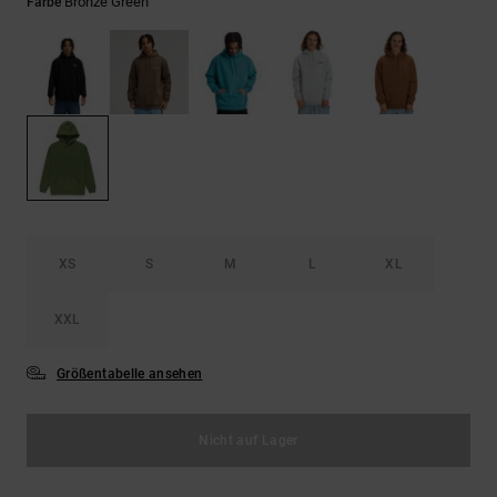
Kontaktformular.
Bronze Green
Farbe
FAQ
ansehen
XS
S
M
L
XL
XXL
Größentabelle ansehen
Nicht auf Lager