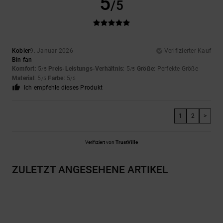
5
/5
Kobler
9. Januar 2026
Verifizierter Kauf
Bin fan
Komfort
: 5
Preis-Leistungs-Verhältnis
: 5
Größe
: Perfekte Größe
/5
/5
Material
: 5
Farbe
: 5
/5
/5
Ich empfehle dieses Produkt
1
2
>
Verifiziert von
TrustVille
ZULETZT ANGESEHENE ARTIKEL