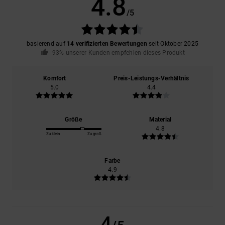
4.8
/5
basierend auf
14 verifizierten Bewertungen
seit Oktober 2025
93% unserer Kunden empfehlen dieses Produkt
Komfort
Preis-Leistungs-Verhältnis
5.0
4.4
Größe
Material
4.8
Zu klein
Zu groß
Farbe
4.9
4