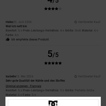
/5
Heiko
25. Juni 2026
Verifizierter Kauf
Weil ich nett bin
Komfort
: 5
Preis-Leistungs-Verhältnis
: 4
Größe
: Groß
Material
: 4
/5
/5
/5
Farbe
: 4
/5
Ich empfehle dieses Produkt
5
/5
Isabelle
13. Mai 2026
Verifizierter Kauf
Sehr gute Qualität der Nähte und des Stoffes
Original anzeigen - Français
Komfort
: 5
Preis-Leistungs-Verhältnis
: 5
Größe
: Perfekte Größe
/5
/5
Material
: 5
Farbe
: 5
/5
/5
Ich empfehle dieses Produkt