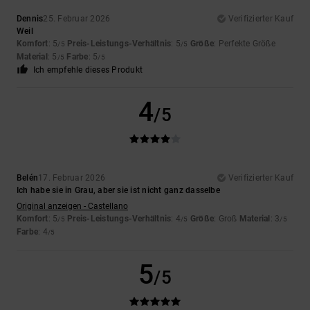
Dennis
25. Februar 2026
Verifizierter Kauf
Weil
Komfort
: 5
Preis-Leistungs-Verhältnis
: 5
Größe
: Perfekte Größe
/5
/5
Material
: 5
Farbe
: 5
/5
/5
Ich empfehle dieses Produkt
4
/5
Belén
17. Februar 2026
Verifizierter Kauf
Ich habe sie in Grau, aber sie ist nicht ganz dasselbe
Original anzeigen - Castellano
Komfort
: 5
Preis-Leistungs-Verhältnis
: 4
Größe
: Groß
Material
: 3
/5
/5
/5
Farbe
: 4
/5
5
/5