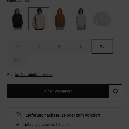
Kontaktformular.
Oatmeal
Farbe
FAQ
ansehen
XS
S
M
L
XL
XXL
Größentabelle ansehen
In den Warenkorb
Lieferung nach Hause oder zum Abholort
Lieferung geplant ab
8 August