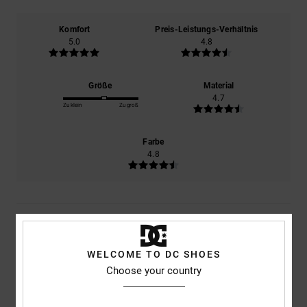
Komfort
Preis-Leistungs-Verhältnis
5.0
4.8
Größe
Material
4.7
Zu klein
Zu groß
Farbe
4.8
4
/5
WELCOME TO DC SHOES
Choose your country
Wouter
6. Februar 2026
Verifizierter Kauf
Komfort
: 5
Preis-Leistungs-Verhältnis
: 5
Größe
: Perfekte Größe
/5
/5