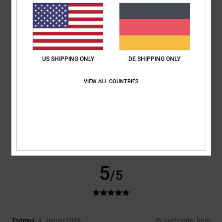
Material
: 5
Farbe
: 5
/5
/5
Ich empfehle dieses Produkt
5
/5
US SHIPPING ONLY
DE SHIPPING ONLY
VIEW ALL COUNTRIES
Houilliez
18. Januar 2026
Verifizierter Kauf
Zu klein
Original anzeigen - Français
Komfort
: 5
Preis-Leistungs-Verhältnis
: 5
Größe
: Groß
Material
: 5
/5
/5
/5
Farbe
: 5
/5
Ich empfehle dieses Produkt
5
/5
Thomas
14. Januar 2026
Verifizierter Kauf