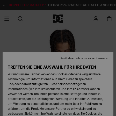
Direkt
zur
DOPPELTER RABATT*:
EXTRA 25% RABATT AUF ALLE ANGEBOTE
Produktinformation
springen
DOPPELTER
SALE MÄNNER
ESSENTIALS
ESSENTIALS
ESSENTIALS
SKATE SHOP
SNOW SHOP FÜR
Auf meine
Schuhe
Schuhe
Sale Schuhe
Stag
Astrix
Neue Kollektio
Neue Kollektio
Caps & Hüte
Chelsea
Pixie
Neue Kollektio
Schneejacken
Court Graffik
Neue Kollektio
Neue Kollektio
Hüte & Caps
Skaterschuhe
Team
Schneejacken
Snowboard Boo
Snowboard Boo
Bestellung
RABATT
MÄNNER
zugreifen
SALE FRAUEN
HIGHLIGHTS
HIGHLIGHTS
SCHUHE
COMMUNITY
Sale Bekleidun
Snow
Sale Bekleidun
Court Graffik
Ducati
Skate
Sweatshirts
Mützen
Court Graffik
Astrix
Sneakers
Snowboardhos
Pure
Skate
T-Shirts
Mützen
Alle ansehen
Snowboardhos
Schneejacken
Snowboardjac
MÄNNER
SNOW SHOP FÜR
Fortfahren ohne zu akzeptieren
Versand
FRAUEN
SALE KINDER
SCHUHE
SCHUHE
BEKLEIDUNG
Accessoires
Sale Accessoi
Lynx
DC Command
Sneakers
T-shirts
Taschen &
Alle ansehen
DC Command
Skate
Alle ansehen
Stag
Babyschuhe
Sweatshirts &
Taschen
Snowboard Boo
Snowboardhos
Snowboardhos
TREFFEN SIE EINE AUSWAHL FÜR IHRE DATEN
FRAUEN
Rucksäcke
Hoodies
Retouren
Wir und unsere Partner verwenden Cookies oder eine vergleichbare
SNOW SHOP FÜR
Technologie, um Informationen auf Ihrem Gerät zu speichern
BEKLEIDUNG
KLEIDUNG
ACCESSOIRES
SALE SNOW
Sale Snow
Pure
Manteca
Sandalen
Hemden
Manteca
Sandalen
Sneakers
Alle ansehen
Winterschuhe
Alle ansehen
Mützen
KINDER
und/oder darauf zuzugreifen. Diese personenbezogenen
KINDER
Alle ansehen
Jacken & Mänt
Informationen (wie Ihre Browserdaten und Ihre IP-Adresse) können
Bezahlung
verwendet werden, um Ihnen personalisierte Beiträge und Inhalte zu
ACCESSOIRES
T-Shirts
Jacken & Mänt
Net
Construct
Winterschuhe
Jeans
Best Sellers
Snowboard Boo
Alle ansehen
Polarfleece &
Alle ansehen
präsentieren, um die Leistung von Werbung und Inhalten zu messen,
SKATE
Hemden
Softshells
um Werbung zu personalisieren, und um mehr über ihr Publikum zu
Geschenkkarte
erfahren, um die Produkte unserer Partner zu entwickeln und zu
Jacken & Mänt
Hoodies &
Alle ansehen
Ascend
Snowboard Boo
Jacken & Mänt
Unisex
verbessern. Sie können Ihre Wahl so einstellen, dass Sie Cookies, die
COURT GRAFFIK
Sweatshirts
Jeans & Hosen
Mützen