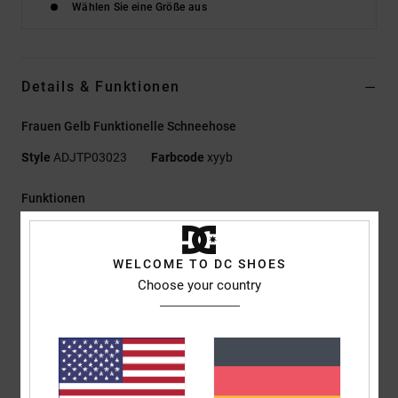
Wählen Sie eine Größe aus
Details & Funktionen
Frauen Gelb Funktionelle Schneehose
Style
ADJTP03023
Farbcode
xyyb
Funktionen
Material:
WEATHER DEFENSE 10 [10.000 mm, 5.000 g]
Black/Silver Lining/Rattan Farbgebung: Recyceltes
WELCOME TO DC SHOES
Polyester-Dobby
Choose your country
Twilight Mauve:
Leinwandbindung aus recyceltem
Polyester
Futter:
40 g Profill-Isolierung
Recyceltes Taft-Futter
C0 DWR Imprägnierung