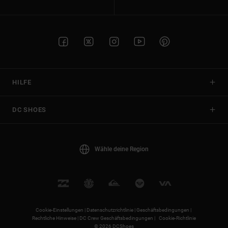
HILFE
DC SHOES
Wähle deine Region
Cookie-Einstellungen |
Datenschutzrichtlinie |
Geschäftsbedingungen |
Rechtliche Hinweise |
DC Crew Geschäftsbedingungen |
Cookie-Richtlinie
© 2026 DCShoes