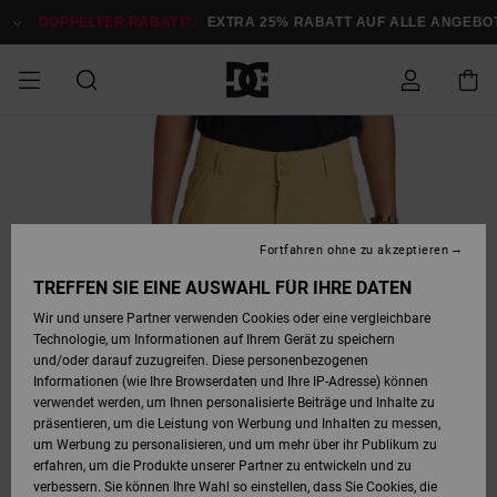
Direkt
zur
DOPPELTER RABATT*:
EXTRA 25% RABATT AUF ALLE ANGEBOTE
Produktinformation
springen
DOPPELTER
SALE MÄNNER
ESSENTIALS
ESSENTIALS
ESSENTIALS
SKATE SHOP
SNOW SHOP FÜR
Auf meine
Schuhe
Schuhe
Sale Schuhe
Stag
Astrix
Neue Kollektio
Neue Kollektio
Caps & Hüte
Chelsea
Pixie
Neue Kollektio
Schneejacken
Court Graffik
Neue Kollektio
Neue Kollektio
Hüte & Caps
Skaterschuhe
Team
Schneejacken
Snowboard Boo
Snowboard Boo
Bestellung
RABATT
MÄNNER
zugreifen
SALE FRAUEN
HIGHLIGHTS
HIGHLIGHTS
SCHUHE
COMMUNITY
Sale Bekleidun
Snow
Sale Bekleidun
Court Graffik
Ducati
Skate
Sweatshirts
Mützen
Court Graffik
Astrix
Sneakers
Snowboardhos
Pure
Skate
T-Shirts
Mützen
Alle ansehen
Snowboardhos
Schneejacken
Snowboardjac
MÄNNER
SNOW SHOP FÜR
Fortfahren ohne zu akzeptieren
Versand
FRAUEN
SALE KINDER
SCHUHE
SCHUHE
BEKLEIDUNG
Accessoires
Sale Accessoi
Lynx
DC Command
Sneakers
T-shirts
Taschen &
Alle ansehen
DC Command
Skate
Alle ansehen
Stag
Babyschuhe
Sweatshirts &
Taschen
Snowboard Boo
Snowboardhos
Snowboardhos
TREFFEN SIE EINE AUSWAHL FÜR IHRE DATEN
FRAUEN
Rucksäcke
Hoodies
Retouren
Wir und unsere Partner verwenden Cookies oder eine vergleichbare
SNOW SHOP FÜR
Technologie, um Informationen auf Ihrem Gerät zu speichern
BEKLEIDUNG
KLEIDUNG
ACCESSOIRES
SALE SNOW
Sale Snow
Pure
Manteca
Sandalen
Hemden
Manteca
Sandalen
Sneakers
Alle ansehen
Winterschuhe
Alle ansehen
Mützen
KINDER
und/oder darauf zuzugreifen. Diese personenbezogenen
KINDER
Alle ansehen
Jacken & Mänt
Informationen (wie Ihre Browserdaten und Ihre IP-Adresse) können
Bezahlung
verwendet werden, um Ihnen personalisierte Beiträge und Inhalte zu
ACCESSOIRES
T-Shirts
Jacken & Mänt
Net
Construct
Winterschuhe
Jeans
Best Sellers
Snowboard Boo
Alle ansehen
Polarfleece &
Alle ansehen
präsentieren, um die Leistung von Werbung und Inhalten zu messen,
SKATE
Hemden
Softshells
um Werbung zu personalisieren, und um mehr über ihr Publikum zu
Geschenkkarte
erfahren, um die Produkte unserer Partner zu entwickeln und zu
Jacken & Mänt
Hoodies &
Alle ansehen
Ascend
Snowboard Boo
Jacken & Mänt
Unisex
verbessern. Sie können Ihre Wahl so einstellen, dass Sie Cookies, die
COURT GRAFFIK
Sweatshirts
Jeans & Hosen
Mützen