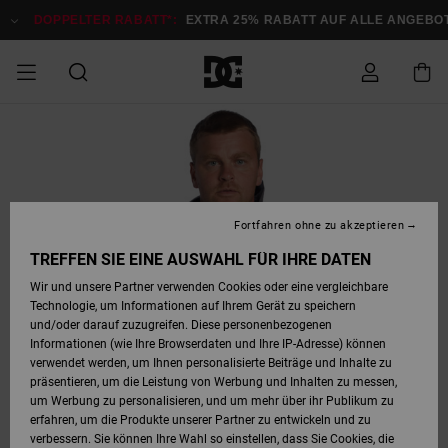
Direkt
zur
DOPPELTER RABATT*:
EXTRA 25% RABATT AUF ALLE ANGEBOTE
Produktinformation
springen
DOPPELTER
SALE MÄNNER
ESSENTIALS
ESSENTIALS
ESSENTIALS
SKATE SHOP
SNOW SHOP FÜR
Auf meine
Schuhe
Schuhe
Sale Schuhe
Stag
Astrix
Neue Kollektio
Neue Kollektio
Caps & Hüte
Chelsea
Pixie
Neue Kollektio
Schneejacken
Court Graffik
Neue Kollektio
Neue Kollektio
Hüte & Caps
Skaterschuhe
Team
Schneejacken
Snowboard Boo
Snowboard Boo
Bestellung
RABATT
MÄNNER
zugreifen
SALE FRAUEN
HIGHLIGHTS
HIGHLIGHTS
SCHUHE
COMMUNITY
Sale Bekleidun
Snow
Sale Bekleidun
Court Graffik
Ducati
Skate
Sweatshirts
Mützen
Court Graffik
Astrix
Sneakers
Snowboardhos
Pure
Skate
T-Shirts
Mützen
Alle ansehen
Snowboardhos
Schneejacken
Snowboardjac
MÄNNER
SNOW SHOP FÜR
Fortfahren ohne zu akzeptieren
Versand
FRAUEN
SALE KINDER
SCHUHE
SCHUHE
BEKLEIDUNG
Accessoires
Sale Accessoi
Lynx
DC Command
Sneakers
T-shirts
Taschen &
Alle ansehen
DC Command
Skate
Alle ansehen
Stag
Babyschuhe
Sweatshirts &
Taschen
Snowboard Boo
Snowboardhos
Snowboardhos
TREFFEN SIE EINE AUSWAHL FÜR IHRE DATEN
FRAUEN
Rucksäcke
Hoodies
Retouren
Wir und unsere Partner verwenden Cookies oder eine vergleichbare
SNOW SHOP FÜR
Technologie, um Informationen auf Ihrem Gerät zu speichern
BEKLEIDUNG
KLEIDUNG
ACCESSOIRES
SALE SNOW
Sale Snow
Pure
Manteca
Sandalen
Hemden
Manteca
Sandalen
Sneakers
Alle ansehen
Winterschuhe
Alle ansehen
Mützen
KINDER
und/oder darauf zuzugreifen. Diese personenbezogenen
KINDER
Alle ansehen
Jacken & Mänt
Informationen (wie Ihre Browserdaten und Ihre IP-Adresse) können
Bezahlung
verwendet werden, um Ihnen personalisierte Beiträge und Inhalte zu
ACCESSOIRES
T-Shirts
Jacken & Mänt
Net
Construct
Winterschuhe
Jeans
Best Sellers
Snowboard Boo
Alle ansehen
Polarfleece &
Alle ansehen
präsentieren, um die Leistung von Werbung und Inhalten zu messen,
SKATE
Hemden
Softshells
um Werbung zu personalisieren, und um mehr über ihr Publikum zu
Geschenkkarte
erfahren, um die Produkte unserer Partner zu entwickeln und zu
Jacken & Mänt
Hoodies &
Alle ansehen
Ascend
Snowboard Boo
Jacken & Mänt
Unisex
verbessern. Sie können Ihre Wahl so einstellen, dass Sie Cookies, die
COURT GRAFFIK
Sweatshirts
Jeans & Hosen
Mützen