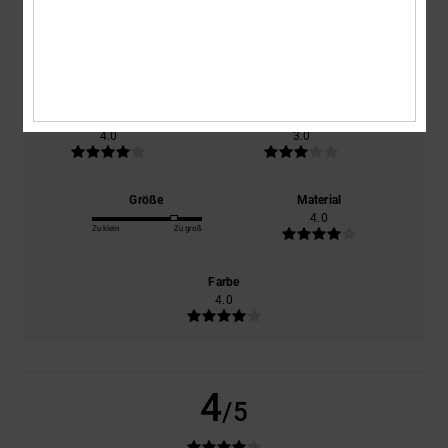
basierend auf
1 verifizierten Bewertungen
seit Dezember 2025
100% unserer Kunden empfehlen dieses Produkt
Komfort
Preis-Leistungs-Verhältnis
4.0
3.0
Größe
Material
4.0
Zu klein
Zu groß
Farbe
4.0
4
/5