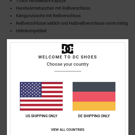
1-fach verstellbare Kapuze
Handwärmetaschen mit Reißverschluss
Kängurutasche mit Reißverschluss
Reißverschlüsse seitlich und Halbreißverschluss vorne mittig
Helmkompatibel
Zusammensetzung
[Hauptstoff] 100 % Nylon
WELCOME TO DC SHOES
Choose your country
Versand & Rückversand
Kundenbewertungen
Durchschnittliche Bewertung
US SHIPPING ONLY
DE SHIPPING ONLY
4.0
VIEW ALL COUNTRIES
/5