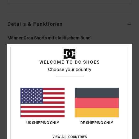
Details & Funktionen
Männer Grau Shorts mit elastischem Bund
Style
ADYFB03075
Farbcode
knfh
WELCOME TO DC SHOES
Funktionen
Choose your country
Kollektion:
Sport Capsule-Kollektion
Stoff:
Schwerer Baumwoll-Polyester-Fleece [330 g/m2]
Passform:
Baggy Fit
Taille:
Umschlag mit eingefasstem Gummibund
Verschluss:
Knopflöcher und runder Kordelzug
Taschen:
Leistentaschen in der Seitennaht
Cargotaschen
US SHIPPING ONLY
DE SHIPPING ONLY
Aufgesetzte Tasche hinten
VIEW ALL COUNTRIES
Aufgesetzte Tasche auf der linken Cargotasche