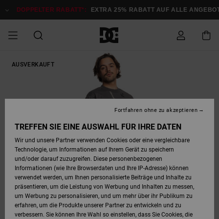
Direkt
zur
DOPPELTER RABATT*:
EXTRA 25% RABATT AUF ALLE ANGEBOTE
Produktinformation
springen
DOPPELTER
AUSVERKAUFT
SALE MÄNNER
ESSENTIALS
ESSENTIALS
ESSENTIALS
SKATE SHOP
SNOW SHOP FÜR
Auf meine
Schuhe
Schuhe
Sale Schuhe
Stag
Astrix
Neue Kollektio
Neue Kollektio
Caps & Hüte
Chelsea
Pixie
Neue Kollektio
Schneejacken
Court Graffik
Neue Kollektio
Neue Kollektio
Hüte & Caps
Skaterschuhe
Team
Schneejacken
Snowboard Boo
Snowboard Boo
Bestellung
RABATT
MÄNNER
zugreifen
SALE FRAUEN
HIGHLIGHTS
HIGHLIGHTS
SCHUHE
COMMUNITY
Sale Bekleidun
Snow
Sale Bekleidun
Court Graffik
Ducati
Skate
Sweatshirts
Mützen
Court Graffik
Astrix
Sneakers
Snowboardhos
Pure
Skate
T-Shirts
Mützen
Alle ansehen
Snowboardhos
Schneejacken
Snowboardjac
MÄNNER
SNOW SHOP FÜR
Fortfahren ohne zu akzeptieren
Versand
FRAUEN
SALE KINDER
SCHUHE
SCHUHE
BEKLEIDUNG
Accessoires
Sale Accessoi
Lynx
DC Command
Sneakers
T-shirts
Taschen &
Alle ansehen
DC Command
Skate
Alle ansehen
Stag
Babyschuhe
Sweatshirts &
Taschen
Snowboard Boo
Snowboardhos
Snowboardhos
TREFFEN SIE EINE AUSWAHL FÜR IHRE DATEN
FRAUEN
Rucksäcke
Hoodies
Retouren
Wir und unsere Partner verwenden Cookies oder eine vergleichbare
SNOW SHOP FÜR
Technologie, um Informationen auf Ihrem Gerät zu speichern
BEKLEIDUNG
KLEIDUNG
ACCESSOIRES
SALE SNOW
Sale Snow
Pure
Manteca
Sandalen
Hemden
Manteca
Sandalen
Sneakers
Alle ansehen
Winterschuhe
Alle ansehen
Mützen
KINDER
und/oder darauf zuzugreifen. Diese personenbezogenen
KINDER
Alle ansehen
Jacken & Mänt
Informationen (wie Ihre Browserdaten und Ihre IP-Adresse) können
Bezahlung
verwendet werden, um Ihnen personalisierte Beiträge und Inhalte zu
ACCESSOIRES
T-Shirts
Jacken & Mänt
Net
Construct
Winterschuhe
Jeans
Best Sellers
Snowboard Boo
Alle ansehen
Polarfleece &
Alle ansehen
präsentieren, um die Leistung von Werbung und Inhalten zu messen,
SKATE
Hemden
Softshells
um Werbung zu personalisieren, und um mehr über ihr Publikum zu
Geschenkkarte
erfahren, um die Produkte unserer Partner zu entwickeln und zu
Jacken & Mänt
Hoodies &
Alle ansehen
Ascend
Snowboard Boo
Jacken & Mänt
Unisex
verbessern. Sie können Ihre Wahl so einstellen, dass Sie Cookies, die
COURT GRAFFIK
Sweatshirts
Jeans & Hosen
Mützen