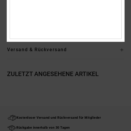
Logo:
Metallenden mit DCSHOECO-Logo
Zusammensetzung
[Hauptstoff] 60 % Baumwolle, 40 %
Polyester
Versand & Rückversand
ZULETZT ANGESEHENE ARTIKEL
Kostenloser Versand und Rückversand für Mitglieder
Rückgabe innerhalb von 30 Tagen