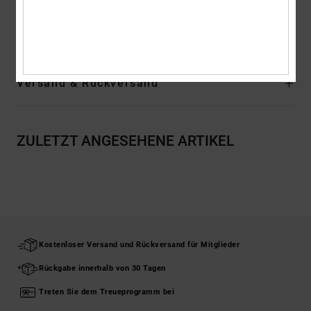
Zusammensetzung
Obermaterial: Textil (Baumwolle) / Futter:
Textil / Außensohle: Gummi
Versand & Rückversand
ZULETZT ANGESEHENE ARTIKEL
Kostenloser Versand und Rückversand für Mitglieder
Rückgabe innerhalb von 30 Tagen
Treten Sie dem Treueprogramm bei