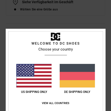
Siehe Verfügbarkeit im Geschäft
Wählen Sie eine Größe aus
Details & Funktionen
Dcshoes ADJS300295</br>Manual Tx Se - Schuhe für Frauen
WELCOME TO DC SHOES
Choose your country
Style
ADJS300295
Farbcode
ppf
Funktionen
Obermaterial:
Spezielle Canvas-Obermaterialkonstruktion
DC-Logo
Zeitloses Obermaterial
Fußbett IMPACT-ALG für Polsterung
US SHIPPING ONLY
DE SHIPPING ONLY
Außensohle mit der unverkennbaren Pill-Pattern-Lauffläche
VIEW ALL COUNTRIES
von DC und einem Fischgräten-Muster