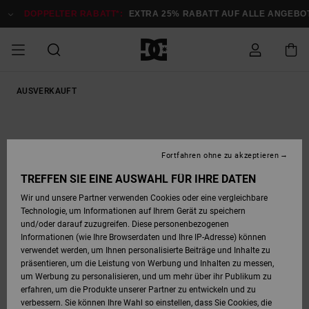
Direkt
zur
DOPPELTER RABATT*:
EXTRA 25% RABATT AUF ALLE ANGEBOTE
Produktinformation
springen
DOPPELTER
AUSVERKAUFT
SALE MÄNNER
ESSENTIALS
ESSENTIALS
ESSENTIALS
SKATE SHOP
SNOW SHOP FÜR
Auf meine
Schuhe
Schuhe
Sale Schuhe
Stag
Astrix
Neue Kollektio
Neue Kollektio
Caps & Hüte
Chelsea
Pixie
Neue Kollektio
Schneejacken
Court Graffik
Neue Kollektio
Neue Kollektio
Hüte & Caps
Skaterschuhe
Team
Schneejacken
Snowboard Boo
Snowboard Boo
Bestellung
RABATT
MÄNNER
zugreifen
SALE FRAUEN
HIGHLIGHTS
HIGHLIGHTS
SCHUHE
COMMUNITY
Sale Bekleidun
Snow
Sale Bekleidun
Court Graffik
Ducati
Skate
Sweatshirts
Mützen
Court Graffik
Astrix
Sneakers
Snowboardhos
Pure
Skate
T-Shirts
Mützen
Alle ansehen
Snowboardhos
Schneejacken
Snowboardjac
MÄNNER
SNOW SHOP FÜR
Fortfahren ohne zu akzeptieren
Versand
FRAUEN
SALE KINDER
SCHUHE
SCHUHE
BEKLEIDUNG
Accessoires
Sale Accessoi
Lynx
DC Command
Sneakers
T-shirts
Taschen &
Alle ansehen
DC Command
Skate
Alle ansehen
Stag
Babyschuhe
Sweatshirts &
Taschen
Snowboard Boo
Snowboardhos
Snowboardhos
TREFFEN SIE EINE AUSWAHL FÜR IHRE DATEN
FRAUEN
Rucksäcke
Hoodies
Retouren
Wir und unsere Partner verwenden Cookies oder eine vergleichbare
SNOW SHOP FÜR
Technologie, um Informationen auf Ihrem Gerät zu speichern
BEKLEIDUNG
KLEIDUNG
ACCESSOIRES
SALE SNOW
Sale Snow
Pure
Manteca
Sandalen
Hemden
Manteca
Sandalen
Sneakers
Alle ansehen
Winterschuhe
Alle ansehen
Mützen
KINDER
und/oder darauf zuzugreifen. Diese personenbezogenen
KINDER
Alle ansehen
Jacken & Mänt
Informationen (wie Ihre Browserdaten und Ihre IP-Adresse) können
Bezahlung
verwendet werden, um Ihnen personalisierte Beiträge und Inhalte zu
ACCESSOIRES
T-Shirts
Jacken & Mänt
Net
Construct
Winterschuhe
Jeans
Best Sellers
Snowboard Boo
Alle ansehen
Polarfleece &
Alle ansehen
präsentieren, um die Leistung von Werbung und Inhalten zu messen,
SKATE
Hemden
Softshells
um Werbung zu personalisieren, und um mehr über ihr Publikum zu
Geschenkkarte
erfahren, um die Produkte unserer Partner zu entwickeln und zu
Jacken & Mänt
Hoodies &
Alle ansehen
Ascend
Snowboard Boo
Jacken & Mänt
Unisex
verbessern. Sie können Ihre Wahl so einstellen, dass Sie Cookies, die
COURT GRAFFIK
Sweatshirts
Jeans & Hosen
Mützen