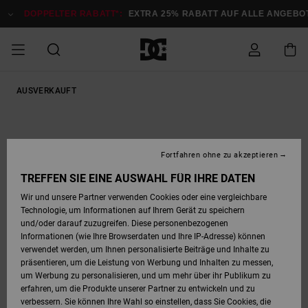
Direkt
zur
DOPPELTER RABATT*:
EXTRA 25% RABATT AUF ALLE ANGEBOTE
Produktinformation
springen
DOPPELTER
AUSVERKAUFT
SALE MÄNNER
ESSENTIALS
ESSENTIALS
ESSENTIALS
SKATE SHOP
SNOW SHOP FÜR
Auf meine
Schuhe
Schuhe
Sale Schuhe
Stag
Astrix
Neue Kollektio
Neue Kollektio
Caps & Hüte
Chelsea
Pixie
Neue Kollektio
Schneejacken
Court Graffik
Neue Kollektio
Neue Kollektio
Hüte & Caps
Skaterschuhe
Team
Schneejacken
Snowboard Boo
Snowboard Boo
Bestellung
RABATT
MÄNNER
zugreifen
SALE FRAUEN
HIGHLIGHTS
HIGHLIGHTS
SCHUHE
COMMUNITY
Sale Bekleidun
Snow
Sale Bekleidun
Court Graffik
Ducati
Skate
Sweatshirts
Mützen
Court Graffik
Astrix
Sneakers
Snowboardhos
Pure
Skate
T-Shirts
Mützen
Alle ansehen
Snowboardhos
Schneejacken
Snowboardjac
MÄNNER
SNOW SHOP FÜR
Fortfahren ohne zu akzeptieren
Versand
FRAUEN
SALE KINDER
SCHUHE
SCHUHE
BEKLEIDUNG
Accessoires
Sale Accessoi
Lynx
DC Command
Sneakers
T-shirts
Taschen &
Alle ansehen
DC Command
Skate
Alle ansehen
Stag
Babyschuhe
Sweatshirts &
Taschen
Snowboard Boo
Snowboardhos
Snowboardhos
TREFFEN SIE EINE AUSWAHL FÜR IHRE DATEN
FRAUEN
Rucksäcke
Hoodies
Retouren
Wir und unsere Partner verwenden Cookies oder eine vergleichbare
SNOW SHOP FÜR
Technologie, um Informationen auf Ihrem Gerät zu speichern
BEKLEIDUNG
KLEIDUNG
ACCESSOIRES
SALE SNOW
Sale Snow
Pure
Manteca
Sandalen
Hemden
Manteca
Sandalen
Sneakers
Alle ansehen
Winterschuhe
Alle ansehen
Mützen
KINDER
und/oder darauf zuzugreifen. Diese personenbezogenen
KINDER
Alle ansehen
Jacken & Mänt
Informationen (wie Ihre Browserdaten und Ihre IP-Adresse) können
Bezahlung
verwendet werden, um Ihnen personalisierte Beiträge und Inhalte zu
ACCESSOIRES
T-Shirts
Jacken & Mänt
Net
Construct
Winterschuhe
Jeans
Best Sellers
Snowboard Boo
Alle ansehen
Polarfleece &
Alle ansehen
präsentieren, um die Leistung von Werbung und Inhalten zu messen,
SKATE
Hemden
Softshells
um Werbung zu personalisieren, und um mehr über ihr Publikum zu
Geschenkkarte
erfahren, um die Produkte unserer Partner zu entwickeln und zu
Jacken & Mänt
Hoodies &
Alle ansehen
Ascend
Snowboard Boo
Jacken & Mänt
Unisex
verbessern. Sie können Ihre Wahl so einstellen, dass Sie Cookies, die
COURT GRAFFIK
Sweatshirts
Jeans & Hosen
Mützen