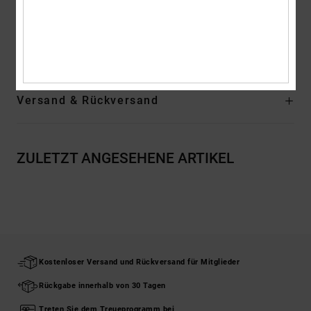
Zusammensetzung
Obermaterial: Leder (Kuh) / Futter: Textil /
Außensohle: Gummi
Versand & Rückversand
ZULETZT ANGESEHENE ARTIKEL
Kostenloser Versand und Rückversand für Mitglieder
Rückgabe innerhalb von 30 Tagen
Treten Sie dem Treueprogramm bei