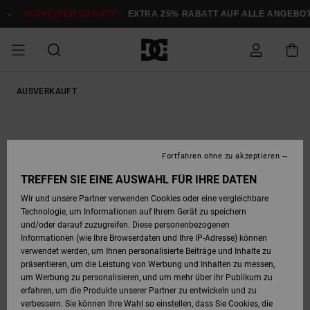
Direkt
zur
DOPPELTER RABATT*:
EXTRA 25% RABATT AUF ALLE ANGEBOTE
Produktinformation
springen
DOPPELTER
AUSVERKAUFT
SALE MÄNNER
ESSENTIALS
ESSENTIALS
ESSENTIALS
SKATE SHOP
SNOW SHOP FÜR
Auf meine
Schuhe
Schuhe
Sale Schuhe
Stag
Astrix
Neue Kollektio
Neue Kollektio
Caps & Hüte
Chelsea
Pixie
Neue Kollektio
Schneejacken
Court Graffik
Neue Kollektio
Neue Kollektio
Hüte & Caps
Skaterschuhe
Team
Schneejacken
Snowboard Boo
Snowboard Boo
Bestellung
RABATT
MÄNNER
zugreifen
SALE FRAUEN
HIGHLIGHTS
HIGHLIGHTS
SCHUHE
COMMUNITY
Sale Bekleidun
Snow
Sale Bekleidun
Court Graffik
Ducati
Skate
Sweatshirts
Mützen
Court Graffik
Astrix
Sneakers
Snowboardhos
Pure
Skate
T-Shirts
Mützen
Alle ansehen
Snowboardhos
Schneejacken
Snowboardjac
MÄNNER
SNOW SHOP FÜR
Fortfahren ohne zu akzeptieren
Versand
FRAUEN
SALE KINDER
SCHUHE
SCHUHE
BEKLEIDUNG
Accessoires
Sale Accessoi
Lynx
DC Command
Sneakers
T-shirts
Taschen &
Alle ansehen
DC Command
Skate
Alle ansehen
Stag
Babyschuhe
Sweatshirts &
Taschen
Snowboard Boo
Snowboardhos
Snowboardhos
TREFFEN SIE EINE AUSWAHL FÜR IHRE DATEN
FRAUEN
Rucksäcke
Hoodies
Retouren
Wir und unsere Partner verwenden Cookies oder eine vergleichbare
SNOW SHOP FÜR
Technologie, um Informationen auf Ihrem Gerät zu speichern
BEKLEIDUNG
KLEIDUNG
ACCESSOIRES
SALE SNOW
Sale Snow
Pure
Manteca
Sandalen
Hemden
Manteca
Sandalen
Sneakers
Alle ansehen
Winterschuhe
Alle ansehen
Mützen
KINDER
und/oder darauf zuzugreifen. Diese personenbezogenen
KINDER
Alle ansehen
Jacken & Mänt
Informationen (wie Ihre Browserdaten und Ihre IP-Adresse) können
Bezahlung
verwendet werden, um Ihnen personalisierte Beiträge und Inhalte zu
ACCESSOIRES
T-Shirts
Jacken & Mänt
Net
Construct
Winterschuhe
Jeans
Best Sellers
Snowboard Boo
Alle ansehen
Polarfleece &
Alle ansehen
präsentieren, um die Leistung von Werbung und Inhalten zu messen,
SKATE
Hemden
Softshells
um Werbung zu personalisieren, und um mehr über ihr Publikum zu
Geschenkkarte
erfahren, um die Produkte unserer Partner zu entwickeln und zu
Jacken & Mänt
Hoodies &
Alle ansehen
Ascend
Snowboard Boo
Jacken & Mänt
Unisex
verbessern. Sie können Ihre Wahl so einstellen, dass Sie Cookies, die
COURT GRAFFIK
Sweatshirts
Jeans & Hosen
Mützen