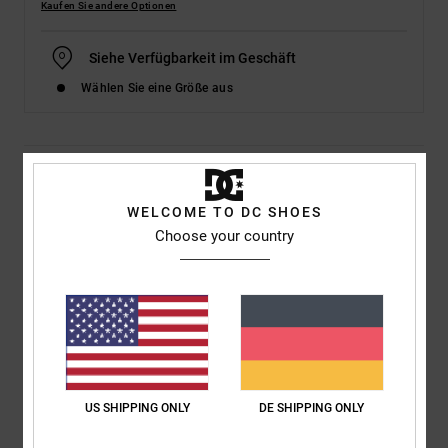
Kaufen Sie andere Optionen
Siehe Verfügbarkeit im Geschäft
Wählen Sie eine Größe aus
Details & Funktionen
WELCOME TO DC SHOES
Männer Blau Schuhe
Choose your country
Style
ADYS300742
Farbcode
nkh
Funktionen
Obermaterial: Wildleder- oder Lederobermaterial [abhängig
von Farbe]
Dekonstruiertes Obermaterial
US SHIPPING ONLY
DE SHIPPING ONLY
Impact-ALG™-Technologie mit Polyurethan-Airbag für
überragende Dämpfung und Schockabsorption