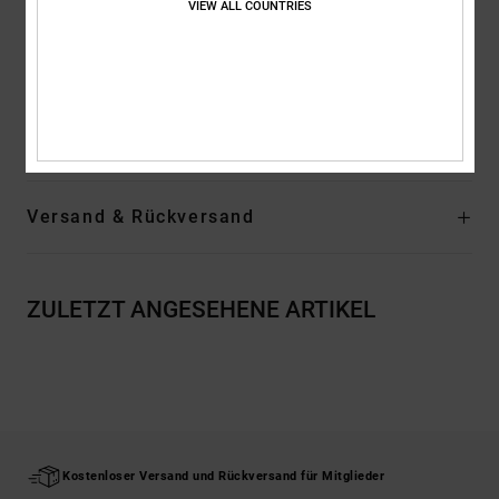
VIEW ALL COUNTRIES
Außensohle mit DC's geschütztem Pill Pattern und
Fischgrätenmuster
Zusammensetzung
Obermaterial: Leder (Kuh) / Futter: Textil /
Außensohle: Gummi
Versand & Rückversand
ZULETZT ANGESEHENE ARTIKEL
Kostenloser Versand und Rückversand für Mitglieder