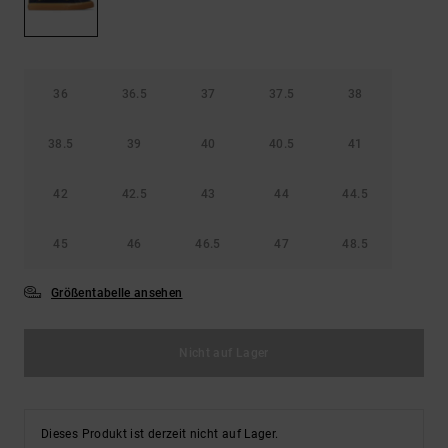
Kontaktformular.
FAQ
ansehen
36
36.5
37
37.5
38
38.5
39
40
40.5
41
42
42.5
43
44
44.5
45
46
46.5
47
48.5
Größentabelle ansehen
Nicht auf Lager
Dieses Produkt ist derzeit nicht auf Lager.