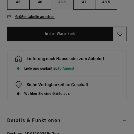
Kontaktformular.
45
46
46.5
47
48.5
FAQ
ansehen
Größentabelle ansehen
In den Warenkorb
Lieferung nach Hause oder zum Abholort
Lieferung geplant ab
10 August
Siehe Verfügbarkeit im Geschäft
Wählen Sie eine Größe aus
Details & Funktionen
Dcshoes ADYS100765</br>