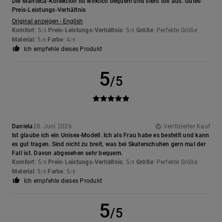
Die Manteca-Kollektion ist wirklich bequem und sieht toll aus. Gutes
Preis-Leistungs-Verhältnis
Original anzeigen - English
Komfort
: 5
Preis-Leistungs-Verhältnis
: 5
Größe
: Perfekte Größe
/5
/5
Material
: 5
Farbe
: 4
/5
/5
Ich empfehle dieses Produkt
5
/5
Daniela
28. Juni 2026
Verifizierter Kauf
Ist glaube ich ein Unisex-Modell. Ich als Frau habe es bestellt und kann
es gut tragen. Sind nicht zu breit, was bei Skaterschuhen gern mal der
Fall ist. Davon abgesehen sehr bequem.
Komfort
: 5
Preis-Leistungs-Verhältnis
: 5
Größe
: Perfekte Größe
/5
/5
Material
: 5
Farbe
: 5
/5
/5
Ich empfehle dieses Produkt
5
/5