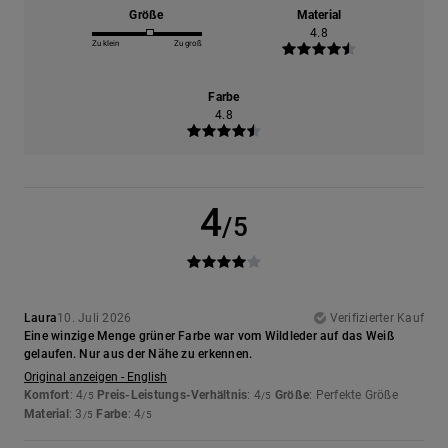
Größe
Material
4.8
Zu klein
Zu groß
Farbe
4.8
4
/5
Laura
10. Juli 2026
Verifizierter Kauf
Eine winzige Menge grüner Farbe war vom Wildleder auf das Weiß
gelaufen. Nur aus der Nähe zu erkennen.
Original anzeigen - English
Komfort
: 4
Preis-Leistungs-Verhältnis
: 4
Größe
: Perfekte Größe
/5
/5
Material
: 3
Farbe
: 4
/5
/5