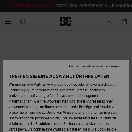
Direkt
zur
DOPPELTER RABATT*:
EXTRA 25% RABATT AUF ALLE ANGEB
Produktinformation
springen
DOPPELTER
SALE MÄNNER
ESSENTIALS
ESSENTIALS
ESSENTIALS
SKATE SHOP
SNOW SHOP FÜR
Auf meine
Schuhe
Schuhe
Sale Schuhe
Stag
Astrix
Neue Kollektio
Neue Kollektio
Caps & Hüte
Chelsea
Pixie
Neue Kollektio
Schneejacken
Court Graffik
Neue Kollektio
Neue Kollektio
Hüte & Caps
Skaterschuhe
Team
Schneejacken
Snowboard Boo
Snowboard Boo
Bestellung
RABATT
MÄNNER
zugreifen
SALE FRAUEN
HIGHLIGHTS
HIGHLIGHTS
SCHUHE
COMMUNITY
Sale Bekleidun
Snow
Sale Bekleidun
Court Graffik
Ducati
Skate
Sweatshirts
Mützen
Court Graffik
Astrix
Sneakers
Snowboardhos
Pure
Skate
T-Shirts
Mützen
Alle ansehen
Snowboardhos
Schneejacken
Snowboardjac
MÄNNER
SNOW SHOP FÜR
Fortfahren ohne zu akzeptieren
Versand
FRAUEN
SALE KINDER
SCHUHE
SCHUHE
BEKLEIDUNG
Accessoires
Sale Accessoi
Lynx
DC Command
Sneakers
T-shirts
Taschen &
Alle ansehen
DC Command
Skate
Alle ansehen
Stag
Babyschuhe
Sweatshirts &
Taschen
Snowboard Boo
Snowboardhos
Snowboardhos
TREFFEN SIE EINE AUSWAHL FÜR IHRE DATEN
FRAUEN
Rucksäcke
Hoodies
Retouren
Wir und unsere Partner verwenden Cookies oder eine vergleichbare
SNOW SHOP FÜR
Technologie, um Informationen auf Ihrem Gerät zu speichern
BEKLEIDUNG
KLEIDUNG
ACCESSOIRES
SALE SNOW
Sale Snow
Pure
Manteca
Sandalen
Hemden
Manteca
Sandalen
Sneakers
Alle ansehen
Winterschuhe
Alle ansehen
Mützen
KINDER
und/oder darauf zuzugreifen. Diese personenbezogenen
KINDER
Alle ansehen
Jacken & Mänt
Informationen (wie Ihre Browserdaten und Ihre IP-Adresse) können
Bezahlung
verwendet werden, um Ihnen personalisierte Beiträge und Inhalte zu
ACCESSOIRES
T-Shirts
Jacken & Mänt
Net
Construct
Winterschuhe
Jeans
Best Sellers
Snowboard Boo
Alle ansehen
Polarfleece &
Alle ansehen
präsentieren, um die Leistung von Werbung und Inhalten zu messen,
SKATE
Hemden
Softshells
um Werbung zu personalisieren, und um mehr über ihr Publikum zu
Geschenkkarte
erfahren, um die Produkte unserer Partner zu entwickeln und zu
Jacken & Mänt
Hoodies &
Alle ansehen
Ascend
Snowboard Boo
Jacken & Mänt
Unisex
verbessern. Sie können Ihre Wahl so einstellen, dass Sie Cookies, die
COURT GRAFFIK
Sweatshirts
Jeans & Hosen
Mützen