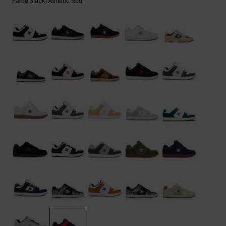
Kontaktformular.
Black/athletic Red
Farbe
FAQ
ansehen