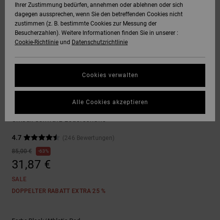
Ihrer Zustimmung bedürfen, annehmen oder ablehnen oder sich
Quiksilver
dagegen aussprechen, wenn Sie den betreffenden Cookies nicht
Freedom
Hoodies &
DC Star
Unisex
Hosen & Chino
Alle ansehen
zustimmen (z. B. bestimmte Cookies zur Messung der
SNOW
Sweatshirts
Alle ansehen
Handschuhe
Besucherzahlen). Weitere Informationen finden Sie in unserer :
Cookie-Richtlinie
und
Datenschutzrichtlinie
Datenschutz
Roammax
Alle ansehen
Shorts
HILFE &
Hemden & Polo
Zubehör
KONTAKT
Größenführer
Cookies verwalten
Onyx
Boardshorts
Jeans, Hosen 
Alle ansehen
Sneakers
SHOPS
Shorts
Alle Cookies akzeptieren
Starten Sie eine
AT-2
Alle ansehen
Manteca
Unterhaltung, um
Unisex Schwarz Lederschuhe
die schnellste
GESCHENKKARTE
Mützen & Caps
Antwort auf Ihre
Liquid Fuego
4.7
(246 Bewertungen)
Frage zu erhalten.
85,00 €
63%
WUNSCHLISTE
Taschen &
31,87 €
Unterhaltung starten
Rucksäcke
SALE
Finden Sie
DOPPELTER RABATT EXTRA 25 %
Gürtel &
Antworten auf die
häufigsten Fragen
Portemonnaies
sowie unser