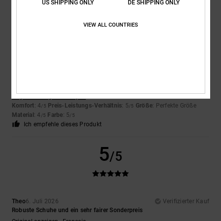
US SHIPPING ONLY
DE SHIPPING ONLY
5
VIEW ALL COUNTRIES
/5
Encarnacion
6. Juli 2026
Verifizierter Kauf
Sehr schönes Design
Original anzeigen - Français
Komfort
: 4
Preis-Leistungs-Verhältnis
: 5
Größe
: Perfekte Größe
/5
/5
Material
: 4
Farbe
: 5
/5
/5
Ich empfehle dieses Produkt
5
/5
Theo
6. Juli 2026
Verifizierter Kauf
Robuste Schuhe und ein sehr fairer Sonderpreis