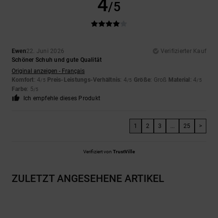
4
/5
Ewen
22. Juni 2026
Verifizierter Kauf
Schöner Schuh und gute Qualität
Original anzeigen - Français
Komfort
: 4
Preis-Leistungs-Verhältnis
: 4
Größe
: Groß
Material
: 4
/5
/5
/5
Farbe
: 5
/5
Ich empfehle dieses Produkt
1
2
3
...
25
>
Verifiziert von
TrustVille
ZULETZT ANGESEHENE ARTIKEL