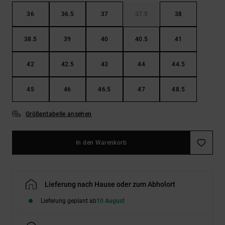
36
36.5
37
37.5
38
38.5
39
40
40.5
41
42
42.5
43
44
44.5
45
46
46.5
47
48.5
Größentabelle ansehen
In den Warenkorb
Lieferung nach Hause oder zum Abholort
Lieferung geplant ab
10 August