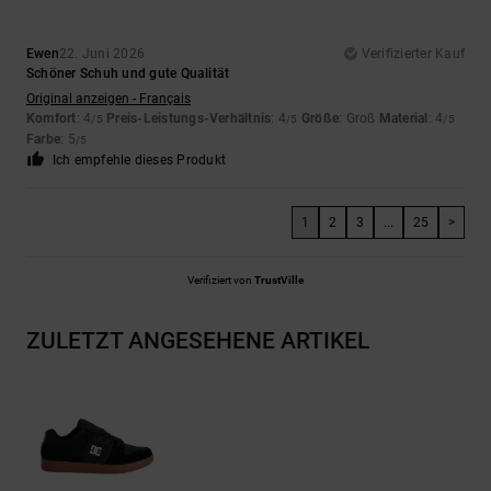
Ewen
22. Juni 2026
Verifizierter Kauf
Schöner Schuh und gute Qualität
Original anzeigen - Français
Komfort
: 4
Preis-Leistungs-Verhältnis
: 4
Größe
: Groß
Material
: 4
/5
/5
/5
Farbe
: 5
/5
Ich empfehle dieses Produkt
1
2
3
...
25
>
Verifiziert von
TrustVille
ZULETZT ANGESEHENE ARTIKEL