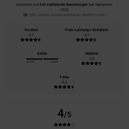
basierend auf
246 verifizierten Bewertungen
seit September
2025
83% unserer Kunden empfehlen dieses Produkt
Komfort
Preis-Leistungs-Verhältnis
4.7
4.7
Größe
Material
4.8
Zu klein
Zu groß
Farbe
4.8
4
/5