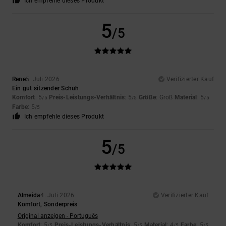
Ich empfehle dieses Produkt
5
/5
Rene
5. Juli 2026
Verifizierter Kauf
Ein gut sitzender Schuh
Komfort
: 5
Preis-Leistungs-Verhältnis
: 5
Größe
: Groß
Material
: 5
/5
/5
/5
Farbe
: 5
/5
Ich empfehle dieses Produkt
5
/5
Almeida
4. Juli 2026
Verifizierter Kauf
Komfort, Sonderpreis
Original anzeigen - Português
Komfort
: 5
Preis-Leistungs-Verhältnis
: 5
Material
: 4
Farbe
: 5
/5
/5
/5
/5