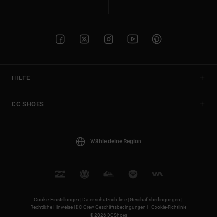
HILFE
DC SHOES
Wähle deine Region
Cookie-Einstellungen |
Datenschutzrichtlinie |
Geschäftsbedingungen |
Rechtliche Hinweise |
DC Crew Geschäftsbedingungen |
Cookie-Richtlinie
© 2026 DCShoes