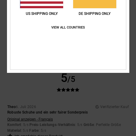
5
/5
US SHIPPING ONLY
DE SHIPPING ONLY
VIEW ALL COUNTRIES
Encarnacion
6. Juli 2026
Verifizierter Kauf
Sehr schönes Design
Original anzeigen - Français
Komfort
: 4
Preis-Leistungs-Verhältnis
: 5
Größe
: Perfekte Größe
/5
/5
Material
: 4
Farbe
: 5
/5
/5
Ich empfehle dieses Produkt
5
/5
Theo
6. Juli 2026
Verifizierter Kauf
Robuste Schuhe und ein sehr fairer Sonderpreis
Original anzeigen - Français
Komfort
: 5
Preis-Leistungs-Verhältnis
: 5
Größe
: Perfekte Größe
/5
/5
Material
: 5
Farbe
: 5
/5
/5