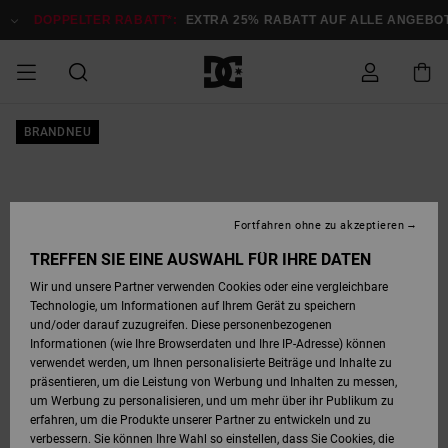
Direkt
zur
DOPPELTER RABATT*:
EXTRA 25% RABATT AUF ALLE ANGEB
Produktinformation
springen
DOPPELTER
BRANDNEU
SALE MÄNNER
ESSENTIALS
ESSENTIALS
ESSENTIALS
SKATE SHOP
SNOW SHOP FÜR
Auf meine
Schuhe
Schuhe
Sale Schuhe
Stag
Astrix
Neue Kollektio
Neue Kollektio
Caps & Hüte
Chelsea
Pixie
Neue Kollektio
Schneejacken
Court Graffik
Neue Kollektio
Neue Kollektio
Hüte & Caps
Skaterschuhe
Team
Schneejacken
Snowboard Boo
Snowboard Boo
Bestellung
RABATT
MÄNNER
zugreifen
SALE FRAUEN
HIGHLIGHTS
HIGHLIGHTS
SCHUHE
COMMUNITY
Sale Bekleidun
Snow
Sale Bekleidun
Court Graffik
Ducati
Skate
Sweatshirts
Mützen
Court Graffik
Astrix
Sneakers
Snowboardhos
Pure
Skate
T-Shirts
Mützen
Alle ansehen
Snowboardhos
Schneejacken
Snowboardjac
MÄNNER
SNOW SHOP FÜR
Fortfahren ohne zu akzeptieren
Versand
FRAUEN
SALE KINDER
SCHUHE
SCHUHE
BEKLEIDUNG
Accessoires
Sale Accessoi
Lynx
DC Command
Sneakers
T-shirts
Taschen &
Alle ansehen
DC Command
Skate
Alle ansehen
Stag
Babyschuhe
Sweatshirts &
Taschen
Snowboard Boo
Snowboardhos
Snowboardhos
TREFFEN SIE EINE AUSWAHL FÜR IHRE DATEN
FRAUEN
Rucksäcke
Hoodies
Retouren
Wir und unsere Partner verwenden Cookies oder eine vergleichbare
SNOW SHOP FÜR
Technologie, um Informationen auf Ihrem Gerät zu speichern
BEKLEIDUNG
KLEIDUNG
ACCESSOIRES
SALE SNOW
Sale Snow
Pure
Manteca
Sandalen
Hemden
Manteca
Sandalen
Sneakers
Alle ansehen
Winterschuhe
Alle ansehen
Mützen
KINDER
und/oder darauf zuzugreifen. Diese personenbezogenen
KINDER
Alle ansehen
Jacken & Mänt
Informationen (wie Ihre Browserdaten und Ihre IP-Adresse) können
Bezahlung
verwendet werden, um Ihnen personalisierte Beiträge und Inhalte zu
ACCESSOIRES
T-Shirts
Jacken & Mänt
Net
Construct
Winterschuhe
Jeans
Best Sellers
Snowboard Boo
Alle ansehen
Polarfleece &
Alle ansehen
präsentieren, um die Leistung von Werbung und Inhalten zu messen,
SKATE
Hemden
Softshells
um Werbung zu personalisieren, und um mehr über ihr Publikum zu
Geschenkkarte
erfahren, um die Produkte unserer Partner zu entwickeln und zu
Jacken & Mänt
Hoodies &
Alle ansehen
Ascend
Snowboard Boo
Jacken & Mänt
Unisex
verbessern. Sie können Ihre Wahl so einstellen, dass Sie Cookies, die
COURT GRAFFIK
Sweatshirts
Jeans & Hosen
Mützen