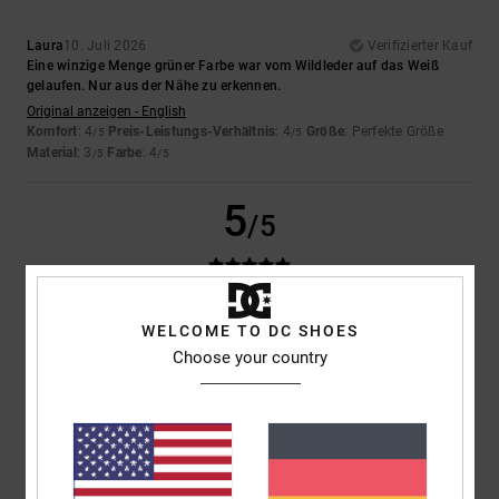
Laura
10. Juli 2026
Verifizierter Kauf
Eine winzige Menge grüner Farbe war vom Wildleder auf das Weiß
gelaufen. Nur aus der Nähe zu erkennen.
Original anzeigen - English
Komfort
: 4
Preis-Leistungs-Verhältnis
: 4
Größe
: Perfekte Größe
/5
/5
Material
: 3
Farbe
: 4
/5
/5
5
/5
Iwan
9. Juli 2026
Verifizierter Kauf
WELCOME TO DC SHOES
Schöne Schuhe
Choose your country
Original anzeigen - Dutch
Komfort
: 4
Preis-Leistungs-Verhältnis
: 5
Größe
: Perfekte Größe
/5
/5
Material
: 5
Farbe
: 5
/5
/5
Ich empfehle dieses Produkt