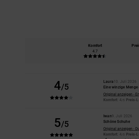
Komfort
Prei
4.7
4
Laura
10. Juli 2026
/5
Eine winzige Menge 
Original anzeigen - E
Komfort
: 4
Preis-L
/5
Iwan
9. Juli 2026
5
/5
Schöne Schuhe
Original anzeigen - D
Komfort
: 4
Preis-L
/5