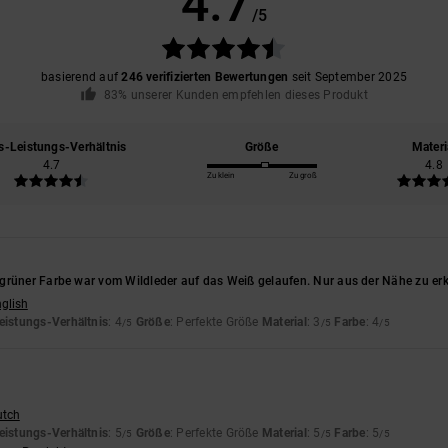
4.7
/5
basierend auf
246 verifizierten Bewertungen
seit September 2025
83% unserer Kunden empfehlen dieses Produkt
s-Leistungs-Verhältnis
Größe
Materi
4.7
4.8
Zu klein
Zu groß
grüner Farbe war vom Wildleder auf das Weiß gelaufen. Nur aus der Nähe zu er
nglish
eistungs-Verhältnis
: 4
Größe
: Perfekte Größe
Material
: 3
Farbe
: 4
/5
/5
/5
utch
eistungs-Verhältnis
: 5
Größe
: Perfekte Größe
Material
: 5
Farbe
: 5
/5
/5
/5