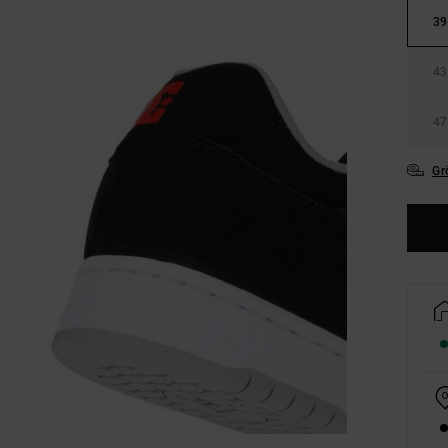
39
43
47
Gr