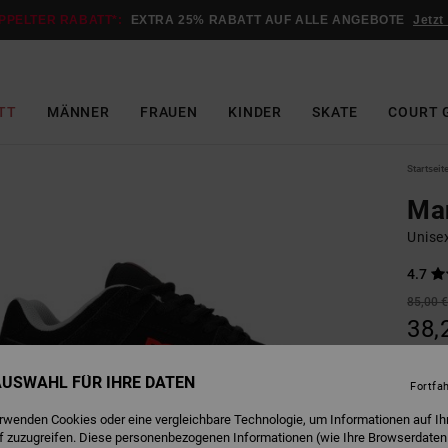
PPELTER RABATT*:
EXTRA 25% RABATT AUF ALLE ANGEBOTE
Jetzt
TT
MÄNNER
FRAUEN
KINDER
SKATE
COURT 
Startseit
Ma
Unise
4.7
85,00 
38,
SALE
 AUSWAHL FÜR IHRE DATEN
DOPPE
Fortfa
erwenden Cookies oder eine vergleichbare Technologie, um Informationen auf Ih
f zuzugreifen. Diese personenbezogenen Informationen (wie Ihre Browserdaten
B
Farbe