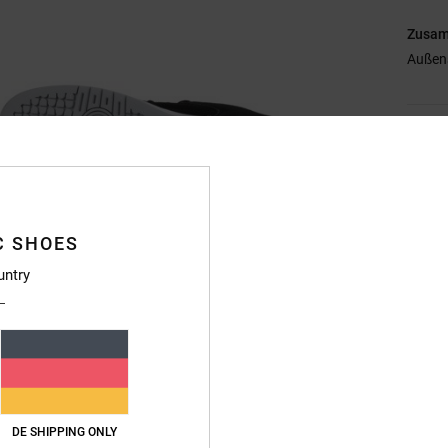
Zusa
Außen
Vers
C SHOES
untry
DE SHIPPING ONLY