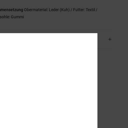
mmensetzung
Obermaterial: Leder (Kuh) / Futter: Textil /
sohle: Gummi
and & Rückversand