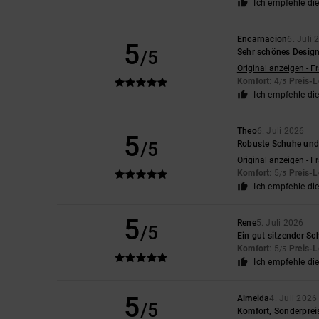
Ich empfehle di
Encarnacion
6. Juli
5
/5
Sehr schönes Desig
Original anzeigen - F
Komfort
: 4
Preis-L
/5
Ich empfehle di
Theo
6. Juli 2026
5
/5
Robuste Schuhe und 
Original anzeigen - F
Komfort
: 5
Preis-L
/5
Ich empfehle di
5
Rene
5. Juli 2026
/5
Ein gut sitzender S
Komfort
: 5
Preis-L
/5
Ich empfehle di
5
Almeida
4. Juli 2026
/5
Komfort, Sonderprei