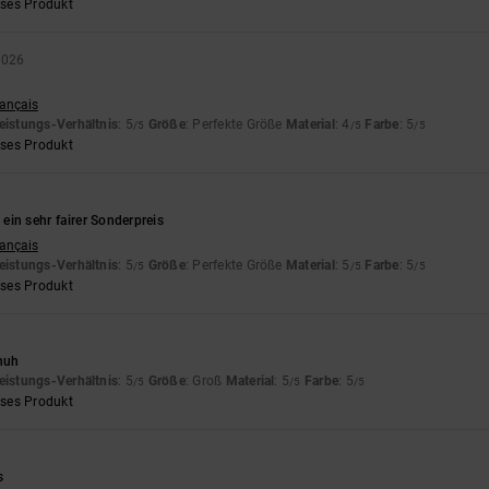
eses Produkt
 2026
n
rançais
eistungs-Verhältnis
: 5
Größe
: Perfekte Größe
Material
: 4
Farbe
: 5
/5
/5
/5
eses Produkt
ein sehr fairer Sonderpreis
rançais
eistungs-Verhältnis
: 5
Größe
: Perfekte Größe
Material
: 5
Farbe
: 5
/5
/5
/5
eses Produkt
chuh
eistungs-Verhältnis
: 5
Größe
: Groß
Material
: 5
Farbe
: 5
/5
/5
/5
eses Produkt
s