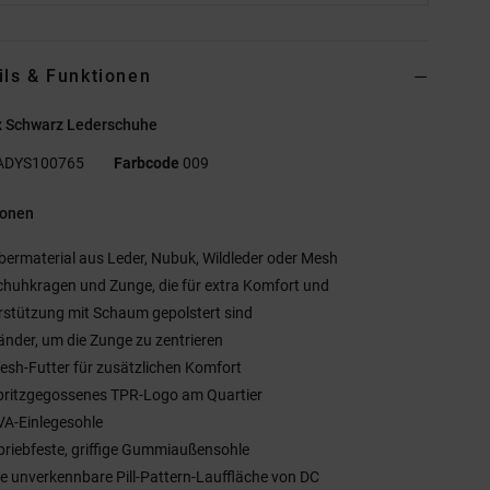
ils & Funktionen
x Schwarz Lederschuhe
ADYS100765
Farbcode
009
ionen
bermaterial aus Leder, Nubuk, Wildleder oder Mesh
chuhkragen und Zunge, die für extra Komfort und
rstützung mit Schaum gepolstert sind
änder, um die Zunge zu zentrieren
esh-Futter für zusätzlichen Komfort
pritzgegossenes TPR-Logo am Quartier
VA-Einlegesohle
briebfeste, griffige Gummiaußensohle
ie unverkennbare Pill-Pattern-Lauffläche von DC