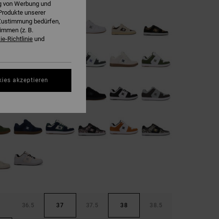
ng von Werbung und
Produkte unserer
r Zustimmung bedürfen,
immen (z. B.
e-Richtlinie
und
kies akzeptieren
36.5
37
37.5
38
38.5