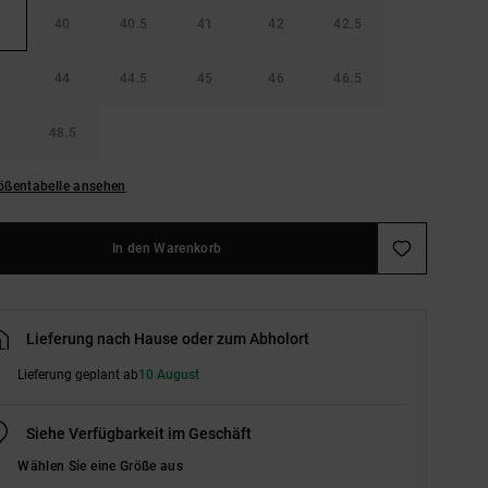
40
40.5
41
42
42.5
44
44.5
45
46
46.5
48.5
ößentabelle ansehen
In den Warenkorb
Lieferung nach Hause oder zum Abholort
Lieferung geplant ab
10 August
Siehe Verfügbarkeit im Geschäft
Wählen Sie eine Größe aus