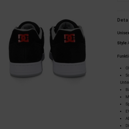
Deta
Unise
Style
Funkt
O
S
Unte
B
M
S
E
A
D