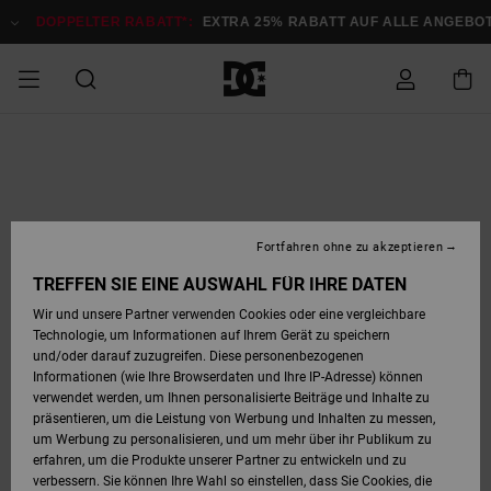
Direkt
zur
DOPPELTER RABATT*:
EXTRA 25% RABATT AUF ALLE ANGEB
Produktinformation
springen
DOPPELTER
SALE MÄNNER
ESSENTIALS
ESSENTIALS
ESSENTIALS
SKATE SHOP
SNOW SHOP FÜR
Auf meine
Schuhe
Schuhe
Sale Schuhe
Stag
Astrix
Neue Kollektio
Neue Kollektio
Caps & Hüte
Chelsea
Pixie
Neue Kollektio
Schneejacken
Court Graffik
Neue Kollektio
Neue Kollektio
Hüte & Caps
Skaterschuhe
Team
Schneejacken
Snowboard Boo
Snowboard Boo
Bestellung
RABATT
MÄNNER
zugreifen
SALE FRAUEN
HIGHLIGHTS
HIGHLIGHTS
SCHUHE
COMMUNITY
Sale Bekleidun
Snow
Sale Bekleidun
Court Graffik
Ducati
Skate
Sweatshirts
Mützen
Court Graffik
Astrix
Sneakers
Snowboardhos
Pure
Skate
T-Shirts
Mützen
Alle ansehen
Snowboardhos
Schneejacken
Snowboardjac
MÄNNER
SNOW SHOP FÜR
Fortfahren ohne zu akzeptieren
Versand
FRAUEN
SALE KINDER
SCHUHE
SCHUHE
BEKLEIDUNG
Accessoires
Sale Accessoi
Lynx
DC Command
Sneakers
T-shirts
Taschen &
Alle ansehen
DC Command
Skate
Alle ansehen
Stag
Babyschuhe
Sweatshirts &
Taschen
Snowboard Boo
Snowboardhos
Snowboardhos
TREFFEN SIE EINE AUSWAHL FÜR IHRE DATEN
FRAUEN
Rucksäcke
Hoodies
Retouren
Wir und unsere Partner verwenden Cookies oder eine vergleichbare
SNOW SHOP FÜR
Technologie, um Informationen auf Ihrem Gerät zu speichern
BEKLEIDUNG
KLEIDUNG
ACCESSOIRES
SALE SNOW
Sale Snow
Pure
Manteca
Sandalen
Hemden
Manteca
Sandalen
Sneakers
Alle ansehen
Winterschuhe
Alle ansehen
Mützen
KINDER
und/oder darauf zuzugreifen. Diese personenbezogenen
KINDER
Alle ansehen
Jacken & Mänt
Informationen (wie Ihre Browserdaten und Ihre IP-Adresse) können
Bezahlung
verwendet werden, um Ihnen personalisierte Beiträge und Inhalte zu
ACCESSOIRES
T-Shirts
Jacken & Mänt
Net
Construct
Winterschuhe
Jeans
Best Sellers
Snowboard Boo
Alle ansehen
Polarfleece &
Alle ansehen
präsentieren, um die Leistung von Werbung und Inhalten zu messen,
SKATE
Hemden
Softshells
um Werbung zu personalisieren, und um mehr über ihr Publikum zu
Geschenkkarte
erfahren, um die Produkte unserer Partner zu entwickeln und zu
Jacken & Mänt
Hoodies &
Alle ansehen
Ascend
Snowboard Boo
Jacken & Mänt
Unisex
verbessern. Sie können Ihre Wahl so einstellen, dass Sie Cookies, die
COURT GRAFFIK
Sweatshirts
Jeans & Hosen
Mützen