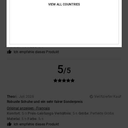
VIEW ALL COUNTRIES
Encarnacion
6. Juli 2026
Verifizierter Kauf
Sehr schönes Design
Original anzeigen - Français
Komfort
: 4
Preis-Leistungs-Verhältnis
: 5
Größe
: Perfekte Größe
/5
/5
Material
: 4
Farbe
: 5
/5
/5
Ich empfehle dieses Produkt
5
/5
Theo
6. Juli 2026
Verifizierter Kauf
Robuste Schuhe und ein sehr fairer Sonderpreis
Original anzeigen - Français
Komfort
: 5
Preis-Leistungs-Verhältnis
: 5
Größe
: Perfekte Größe
/5
/5
Material
: 5
Farbe
: 5
/5
/5
Ich empfehle dieses Produkt