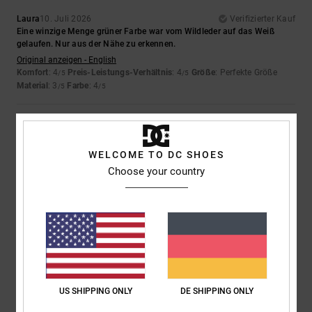
Laura
10. Juli 2026
Verifizierter Kauf
Eine winzige Menge grüner Farbe war vom Wildleder auf das Weiß
gelaufen. Nur aus der Nähe zu erkennen.
Original anzeigen - English
Komfort
: 4
Preis-Leistungs-Verhältnis
: 4
Größe
: Perfekte Größe
/5
/5
Material
: 3
Farbe
: 4
/5
/5
5
/5
WELCOME TO DC SHOES
Choose your country
Iwan
9. Juli 2026
Verifizierter Kauf
Schöne Schuhe
Original anzeigen - Dutch
Komfort
: 4
Preis-Leistungs-Verhältnis
: 5
Größe
: Perfekte Größe
/5
/5
Material
: 5
Farbe
: 5
/5
/5
Ich empfehle dieses Produkt
US SHIPPING ONLY
DE SHIPPING ONLY
5
/5