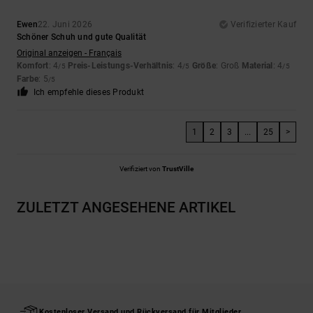
Ewen
22. Juni 2026
Verifizierter Kauf
Schöner Schuh und gute Qualität
Original anzeigen - Français
Komfort
: 4
Preis-Leistungs-Verhältnis
: 4
Größe
: Groß
Material
: 4
/5
/5
/5
Farbe
: 5
/5
Ich empfehle dieses Produkt
1
2
3
...
25
>
Verifiziert von
TrustVille
ZULETZT ANGESEHENE ARTIKEL
Kostenloser Versand und Rückversand für Mitglieder