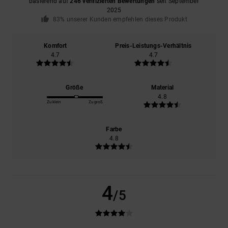
basierend auf
246 verifizierten Bewertungen
seit September
2025
83% unserer Kunden empfehlen dieses Produkt
Komfort
Preis-Leistungs-Verhältnis
4.7
4.7
Größe
Material
4.8
Zu klein
Zu groß
Farbe
4.8
4
/5