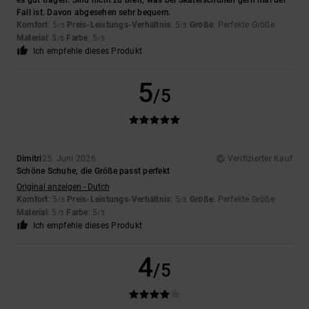
es gut tragen. Sind nicht zu breit, was bei Skaterschuhen gern mal der
Fall ist. Davon abgesehen sehr bequem.
Komfort
: 5
Preis-Leistungs-Verhältnis
: 5
Größe
: Perfekte Größe
/5
/5
Material
: 5
Farbe
: 5
/5
/5
Ich empfehle dieses Produkt
5
/5
Dimitri
25. Juni 2026
Verifizierter Kauf
Schöne Schuhe, die Größe passt perfekt
Original anzeigen - Dutch
Komfort
: 5
Preis-Leistungs-Verhältnis
: 5
Größe
: Perfekte Größe
/5
/5
Material
: 5
Farbe
: 5
/5
/5
Ich empfehle dieses Produkt
4
/5