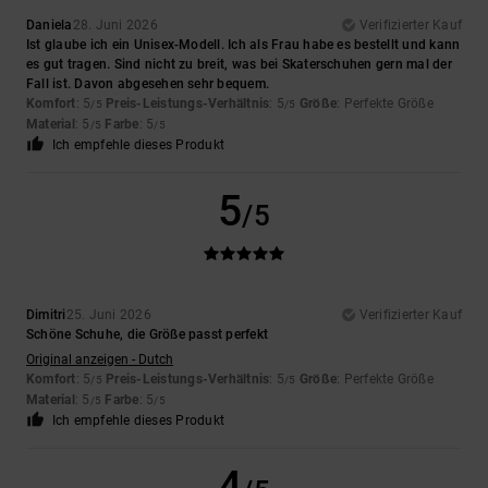
Daniela
28. Juni 2026
Verifizierter Kauf
Ist glaube ich ein Unisex-Modell. Ich als Frau habe es bestellt und kann
es gut tragen. Sind nicht zu breit, was bei Skaterschuhen gern mal der
Fall ist. Davon abgesehen sehr bequem.
Komfort
: 5
Preis-Leistungs-Verhältnis
: 5
Größe
: Perfekte Größe
/5
/5
Material
: 5
Farbe
: 5
/5
/5
Ich empfehle dieses Produkt
5
/5
Dimitri
25. Juni 2026
Verifizierter Kauf
Schöne Schuhe, die Größe passt perfekt
Original anzeigen - Dutch
Komfort
: 5
Preis-Leistungs-Verhältnis
: 5
Größe
: Perfekte Größe
/5
/5
Material
: 5
Farbe
: 5
/5
/5
Ich empfehle dieses Produkt
4