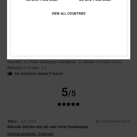
5
VIEW ALL COUNTRIES
/5
Encarnacion
6. Juli 2026
Verifizierter Kauf
Sehr schönes Design
Original anzeigen - Français
Komfort
: 4
Preis-Leistungs-Verhältnis
: 5
Größe
: Perfekte Größe
/5
/5
Material
: 4
Farbe
: 5
/5
/5
Ich empfehle dieses Produkt
5
/5
Theo
6. Juli 2026
Verifizierter Kauf
Robuste Schuhe und ein sehr fairer Sonderpreis
Original anzeigen - Français