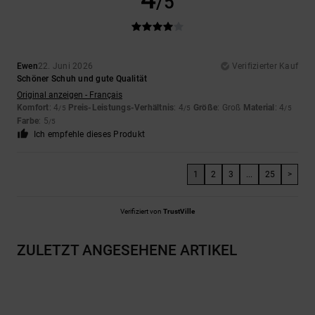
/5
Ewen
22. Juni 2026
Verifizierter Kauf
Schöner Schuh und gute Qualität
Original anzeigen - Français
Komfort
: 4
Preis-Leistungs-Verhältnis
: 4
Größe
: Groß
Material
: 4
/5
/5
/5
Farbe
: 5
/5
Ich empfehle dieses Produkt
1
2
3
...
25
>
Verifiziert von
TrustVille
ZULETZT ANGESEHENE ARTIKEL