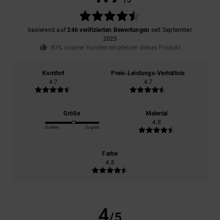
basierend auf
246 verifizierten Bewertungen
seit September
2025
83% unserer Kunden empfehlen dieses Produkt
Komfort
Preis-Leistungs-Verhältnis
4.7
4.7
Größe
Material
4.8
Zu klein
Zu groß
Farbe
4.8
4
/5