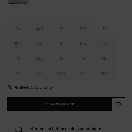
36
36.5
37
37.5
38
38.5
39
40
40.5
41
42
42.5
43
44
44.5
45
46
46.5
47
48.5
Größentabelle ansehen
In den Warenkorb
Lieferung nach Hause oder zum Abholort