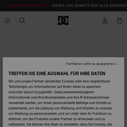
Direkt
zur
DOPPELTER RABATT*:
EXTRA 25% RABATT AUF ALLE ANGEB
Produktinformation
springen
DOPPELTER
SALE MÄNNER
ESSENTIALS
ESSENTIALS
ESSENTIALS
SKATE SHOP
SNOW SHOP FÜR
Auf meine
Schuhe
Schuhe
Sale Schuhe
Stag
Astrix
Neue Kollektio
Neue Kollektio
Caps & Hüte
Chelsea
Pixie
Neue Kollektio
Schneejacken
Court Graffik
Neue Kollektio
Neue Kollektio
Hüte & Caps
Skaterschuhe
Team
Schneejacken
Snowboard Boo
Snowboard Boo
Bestellung
RABATT
MÄNNER
zugreifen
SALE FRAUEN
HIGHLIGHTS
HIGHLIGHTS
SCHUHE
COMMUNITY
Sale Bekleidun
Snow
Sale Bekleidun
Court Graffik
Ducati
Skate
Sweatshirts
Mützen
Court Graffik
Astrix
Sneakers
Snowboardhos
Pure
Skate
T-Shirts
Mützen
Alle ansehen
Snowboardhos
Schneejacken
Snowboardjac
MÄNNER
SNOW SHOP FÜR
Fortfahren ohne zu akzeptieren
Versand
FRAUEN
SALE KINDER
SCHUHE
SCHUHE
BEKLEIDUNG
Accessoires
Sale Accessoi
Lynx
DC Command
Sneakers
T-shirts
Taschen &
Alle ansehen
DC Command
Skate
Alle ansehen
Stag
Babyschuhe
Sweatshirts &
Taschen
Snowboard Boo
Snowboardhos
Snowboardhos
TREFFEN SIE EINE AUSWAHL FÜR IHRE DATEN
FRAUEN
Rucksäcke
Hoodies
Retouren
Wir und unsere Partner verwenden Cookies oder eine vergleichbare
SNOW SHOP FÜR
Technologie, um Informationen auf Ihrem Gerät zu speichern
BEKLEIDUNG
KLEIDUNG
ACCESSOIRES
SALE SNOW
Sale Snow
Pure
Manteca
Sandalen
Hemden
Manteca
Sandalen
Sneakers
Alle ansehen
Winterschuhe
Alle ansehen
Mützen
KINDER
und/oder darauf zuzugreifen. Diese personenbezogenen
KINDER
Alle ansehen
Jacken & Mänt
Informationen (wie Ihre Browserdaten und Ihre IP-Adresse) können
Bezahlung
verwendet werden, um Ihnen personalisierte Beiträge und Inhalte zu
ACCESSOIRES
T-Shirts
Jacken & Mänt
Net
Construct
Winterschuhe
Jeans
Best Sellers
Snowboard Boo
Alle ansehen
Polarfleece &
Alle ansehen
präsentieren, um die Leistung von Werbung und Inhalten zu messen,
SKATE
Hemden
Softshells
um Werbung zu personalisieren, und um mehr über ihr Publikum zu
Geschenkkarte
erfahren, um die Produkte unserer Partner zu entwickeln und zu
Jacken & Mänt
Hoodies &
Alle ansehen
Ascend
Snowboard Boo
Jacken & Mänt
Unisex
verbessern. Sie können Ihre Wahl so einstellen, dass Sie Cookies, die
COURT GRAFFIK
Sweatshirts
Jeans & Hosen
Mützen