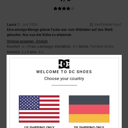
Laura
10. Juli 2026
Verifizierter Kauf
Eine winzige Menge grüner Farbe war vom Wildleder auf das Weiß
gelaufen. Nur aus der Nähe zu erkennen.
Original anzeigen - English
Komfort
: 4
Preis-Leistungs-Verhältnis
: 4
Größe
: Perfekte Größe
/5
/5
Material
: 3
Farbe
: 4
/5
/5
5
/5
WELCOME TO DC SHOES
Choose your country
Iwan
9. Juli 2026
Verifizierter Kauf
Schöne Schuhe
Original anzeigen - Dutch
Komfort
: 4
Preis-Leistungs-Verhältnis
: 5
Größe
: Perfekte Größe
/5
/5
Material
: 5
Farbe
: 5
/5
/5
Ich empfehle dieses Produkt
US SHIPPING ONLY
DE SHIPPING ONLY