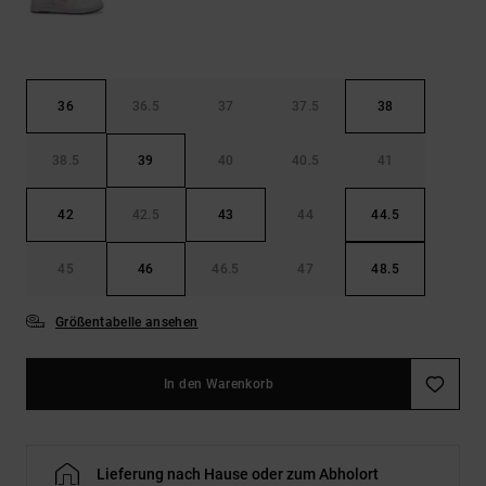
36
36.5
37
37.5
38
38.5
39
40
40.5
41
42
42.5
43
44
44.5
45
46
46.5
47
48.5
Größentabelle ansehen
In den Warenkorb
Lieferung nach Hause oder zum Abholort