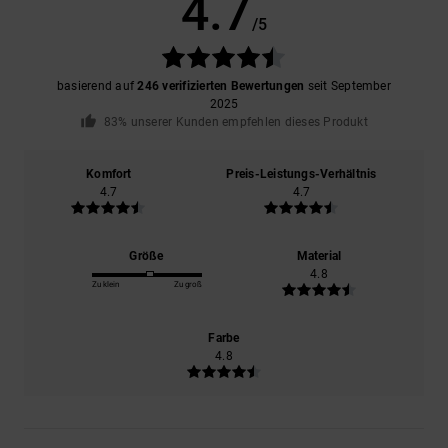
4.7
/5
basierend auf
246 verifizierten Bewertungen
seit September
2025
83% unserer Kunden empfehlen dieses Produkt
Komfort
Preis-Leistungs-Verhältnis
4.7
4.7
Größe
Material
4.8
Zu klein
Zu groß
Farbe
4.8