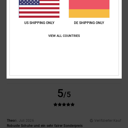
Ich empfehle dieses Produkt
5
/5
US SHIPPING ONLY
DE SHIPPING ONLY
VIEW ALL COUNTRIES
Encarnacion
6. Juli 2026
Verifizierter Kauf
Sehr schönes Design
Original anzeigen - Français
Komfort
: 4
Preis-Leistungs-Verhältnis
: 5
Größe
: Perfekte Größe
/5
/5
Material
: 4
Farbe
: 5
/5
/5
Ich empfehle dieses Produkt
5
/5
Theo
6. Juli 2026
Verifizierter Kauf
Robuste Schuhe und ein sehr fairer Sonderpreis