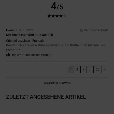
4
/5
Ewen
22. Juni 2026
Verifizierter Kauf
Schöner Schuh und gute Qualität
Original anzeigen - Français
Komfort
: 4
Preis-Leistungs-Verhältnis
: 4
Größe
: Groß
Material
: 4
/5
/5
/5
Farbe
: 5
/5
Ich empfehle dieses Produkt
1
2
3
...
25
>
Verifiziert von
TrustVille
ZULETZT ANGESEHENE ARTIKEL