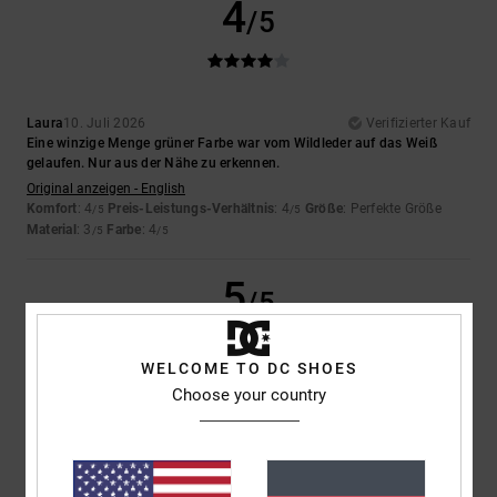
4
/5
Laura
10. Juli 2026
Verifizierter Kauf
Eine winzige Menge grüner Farbe war vom Wildleder auf das Weiß
gelaufen. Nur aus der Nähe zu erkennen.
Original anzeigen - English
Komfort
: 4
Preis-Leistungs-Verhältnis
: 4
Größe
: Perfekte Größe
/5
/5
Material
: 3
Farbe
: 4
/5
/5
5
/5
WELCOME TO DC SHOES
Choose your country
Iwan
9. Juli 2026
Verifizierter Kauf
Schöne Schuhe
Original anzeigen - Dutch
Komfort
: 4
Preis-Leistungs-Verhältnis
: 5
Größe
: Perfekte Größe
/5
/5
Material
: 5
Farbe
: 5
/5
/5