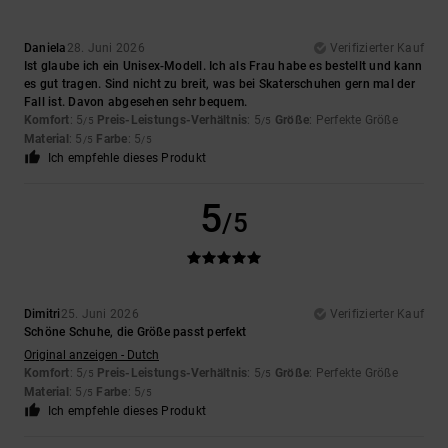
Daniela
28. Juni 2026
Verifizierter Kauf
Ist glaube ich ein Unisex-Modell. Ich als Frau habe es bestellt und kann
es gut tragen. Sind nicht zu breit, was bei Skaterschuhen gern mal der
Fall ist. Davon abgesehen sehr bequem.
Komfort
: 5
Preis-Leistungs-Verhältnis
: 5
Größe
: Perfekte Größe
/5
/5
Material
: 5
Farbe
: 5
/5
/5
Ich empfehle dieses Produkt
5
/5
Dimitri
25. Juni 2026
Verifizierter Kauf
Schöne Schuhe, die Größe passt perfekt
Original anzeigen - Dutch
Komfort
: 5
Preis-Leistungs-Verhältnis
: 5
Größe
: Perfekte Größe
/5
/5
Material
: 5
Farbe
: 5
/5
/5
Ich empfehle dieses Produkt