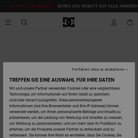
Direkt
zur
DOPPELTER RABATT*:
EXTRA 25% RABATT AUF ALLE ANGEB
Produktinformation
springen
DOPPELTER
SALE MÄNNER
ESSENTIALS
ESSENTIALS
ESSENTIALS
SKATE SHOP
SNOW SHOP FÜR
Auf meine
Schuhe
Schuhe
Sale Schuhe
Stag
Astrix
Neue Kollektio
Neue Kollektio
Caps & Hüte
Chelsea
Pixie
Neue Kollektio
Schneejacken
Court Graffik
Neue Kollektio
Neue Kollektio
Hüte & Caps
Skaterschuhe
Team
Schneejacken
Snowboard Boo
Snowboard Boo
Bestellung
RABATT
MÄNNER
zugreifen
SALE FRAUEN
HIGHLIGHTS
HIGHLIGHTS
SCHUHE
COMMUNITY
Sale Bekleidun
Snow
Sale Bekleidun
Court Graffik
Ducati
Skate
Sweatshirts
Mützen
Court Graffik
Astrix
Sneakers
Snowboardhos
Pure
Skate
T-Shirts
Mützen
Alle ansehen
Snowboardhos
Schneejacken
Snowboardjac
MÄNNER
SNOW SHOP FÜR
Fortfahren ohne zu akzeptieren
Versand
FRAUEN
SALE KINDER
SCHUHE
SCHUHE
BEKLEIDUNG
Accessoires
Sale Accessoi
Lynx
DC Command
Sneakers
T-shirts
Taschen &
Alle ansehen
DC Command
Skate
Alle ansehen
Stag
Babyschuhe
Sweatshirts &
Taschen
Snowboard Boo
Snowboardhos
Snowboardhos
TREFFEN SIE EINE AUSWAHL FÜR IHRE DATEN
FRAUEN
Rucksäcke
Hoodies
Retouren
Wir und unsere Partner verwenden Cookies oder eine vergleichbare
SNOW SHOP FÜR
Technologie, um Informationen auf Ihrem Gerät zu speichern
BEKLEIDUNG
KLEIDUNG
ACCESSOIRES
SALE SNOW
Sale Snow
Pure
Manteca
Sandalen
Hemden
Manteca
Sandalen
Sneakers
Alle ansehen
Winterschuhe
Alle ansehen
Mützen
KINDER
und/oder darauf zuzugreifen. Diese personenbezogenen
KINDER
Alle ansehen
Jacken & Mänt
Informationen (wie Ihre Browserdaten und Ihre IP-Adresse) können
Bezahlung
verwendet werden, um Ihnen personalisierte Beiträge und Inhalte zu
ACCESSOIRES
T-Shirts
Jacken & Mänt
Net
Construct
Winterschuhe
Jeans
Best Sellers
Snowboard Boo
Alle ansehen
Polarfleece &
Alle ansehen
präsentieren, um die Leistung von Werbung und Inhalten zu messen,
SKATE
Hemden
Softshells
um Werbung zu personalisieren, und um mehr über ihr Publikum zu
Geschenkkarte
erfahren, um die Produkte unserer Partner zu entwickeln und zu
Jacken & Mänt
Hoodies &
Alle ansehen
Ascend
Snowboard Boo
Jacken & Mänt
Unisex
verbessern. Sie können Ihre Wahl so einstellen, dass Sie Cookies, die
COURT GRAFFIK
Sweatshirts
Jeans & Hosen
Mützen