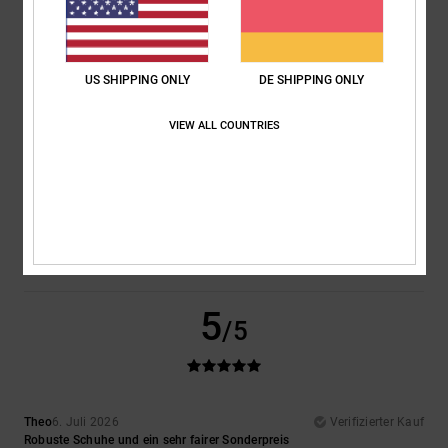
Ich empfehle dieses Produkt
5
/5
US SHIPPING ONLY
DE SHIPPING ONLY
VIEW ALL COUNTRIES
Encarnacion
6. Juli 2026
Verifizierter Kauf
Sehr schönes Design
Original anzeigen - Français
Komfort
: 4
Preis-Leistungs-Verhältnis
: 5
Größe
: Perfekte Größe
/5
/5
Material
: 4
Farbe
: 5
/5
/5
Ich empfehle dieses Produkt
5
/5
Theo
6. Juli 2026
Verifizierter Kauf
Robuste Schuhe und ein sehr fairer Sonderpreis