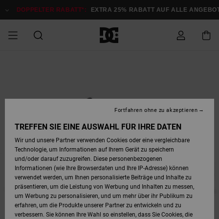
Direkt
zur
DOPPELTER RABATT*:
EXTRA 25% RABATT AUF ALLE ANGEB
Produktinformation
springen
DOPPELTER
SALE MÄNNER
ESSENTIALS
ESSENTIALS
ESSENTIALS
SKATE SHOP
SNOW SHOP FÜR
Auf meine
Schuhe
Schuhe
Sale Schuhe
Stag
Astrix
Neue Kollektio
Neue Kollektio
Caps & Hüte
Chelsea
Pixie
Neue Kollektio
Schneejacken
Court Graffik
Neue Kollektio
Neue Kollektio
Hüte & Caps
Skaterschuhe
Team
Schneejacken
Snowboard Boo
Snowboard Boo
Bestellung
RABATT
MÄNNER
zugreifen
SALE FRAUEN
HIGHLIGHTS
HIGHLIGHTS
SCHUHE
COMMUNITY
Sale Bekleidun
Snow
Sale Bekleidun
Court Graffik
Ducati
Skate
Sweatshirts
Mützen
Court Graffik
Astrix
Sneakers
Snowboardhos
Pure
Skate
T-Shirts
Mützen
Alle ansehen
Snowboardhos
Schneejacken
Snowboardjac
MÄNNER
SNOW SHOP FÜR
Fortfahren ohne zu akzeptieren
Versand
FRAUEN
SALE KINDER
SCHUHE
SCHUHE
BEKLEIDUNG
Accessoires
Sale Accessoi
Lynx
DC Command
Sneakers
T-shirts
Taschen &
Alle ansehen
DC Command
Skate
Alle ansehen
Stag
Babyschuhe
Sweatshirts &
Taschen
Snowboard Boo
Snowboardhos
Snowboardhos
TREFFEN SIE EINE AUSWAHL FÜR IHRE DATEN
FRAUEN
Rucksäcke
Hoodies
Retouren
Wir und unsere Partner verwenden Cookies oder eine vergleichbare
SNOW SHOP FÜR
Technologie, um Informationen auf Ihrem Gerät zu speichern
BEKLEIDUNG
KLEIDUNG
ACCESSOIRES
SALE SNOW
Sale Snow
Pure
Manteca
Sandalen
Hemden
Manteca
Sandalen
Sneakers
Alle ansehen
Winterschuhe
Alle ansehen
Mützen
KINDER
und/oder darauf zuzugreifen. Diese personenbezogenen
KINDER
Alle ansehen
Jacken & Mänt
Informationen (wie Ihre Browserdaten und Ihre IP-Adresse) können
Bezahlung
verwendet werden, um Ihnen personalisierte Beiträge und Inhalte zu
ACCESSOIRES
T-Shirts
Jacken & Mänt
Net
Construct
Winterschuhe
Jeans
Best Sellers
Snowboard Boo
Alle ansehen
Polarfleece &
Alle ansehen
präsentieren, um die Leistung von Werbung und Inhalten zu messen,
SKATE
Hemden
Softshells
um Werbung zu personalisieren, und um mehr über ihr Publikum zu
Geschenkkarte
erfahren, um die Produkte unserer Partner zu entwickeln und zu
Jacken & Mänt
Hoodies &
Alle ansehen
Ascend
Snowboard Boo
Jacken & Mänt
Unisex
verbessern. Sie können Ihre Wahl so einstellen, dass Sie Cookies, die
COURT GRAFFIK
Sweatshirts
Jeans & Hosen
Mützen