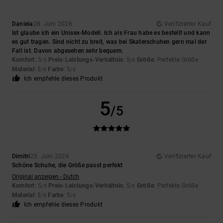
Daniela
28. Juni 2026
Verifizierter Kauf
Ist glaube ich ein Unisex-Modell. Ich als Frau habe es bestellt und kann
es gut tragen. Sind nicht zu breit, was bei Skaterschuhen gern mal der
Fall ist. Davon abgesehen sehr bequem.
Komfort
: 5
Preis-Leistungs-Verhältnis
: 5
Größe
: Perfekte Größe
/5
/5
Material
: 5
Farbe
: 5
/5
/5
Ich empfehle dieses Produkt
5
/5
Dimitri
25. Juni 2026
Verifizierter Kauf
Schöne Schuhe, die Größe passt perfekt
Original anzeigen - Dutch
Komfort
: 5
Preis-Leistungs-Verhältnis
: 5
Größe
: Perfekte Größe
/5
/5
Material
: 5
Farbe
: 5
/5
/5
Ich empfehle dieses Produkt