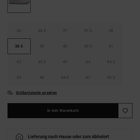
36
36.5
37
37.5
38
38.5
39
40
40.5
41
42
42.5
43
44
44.5
45
46
46.5
47
48.5
Größentabelle ansehen
In den Warenkorb
Lieferung nach Hause oder zum Abholort