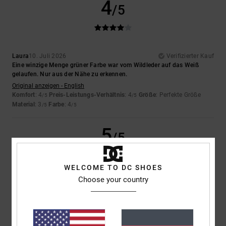
4
/5
Laura
10. Juli 2026
Verifizierter Kauf
Eine winzige Menge grüner Farbe war vom Wildleder auf das Weiß
gelaufen. Nur aus der Nähe zu erkennen.
Original anzeigen - English
Komfort
: 4
Preis-Leistungs-Verhältnis
: 4
Größe
: Perfekte Größe
/5
/5
Material
: 3
Farbe
: 4
/5
/5
5
/5
WELCOME TO DC SHOES
Choose your country
Iwan
9. Juli 2026
Verifizierter Kauf
Schöne Schuhe
Original anzeigen - Dutch
Komfort
: 4
Preis-Leistungs-Verhältnis
: 5
Größe
: Perfekte Größe
/5
/5
Material
: 5
Farbe
: 5
/5
/5