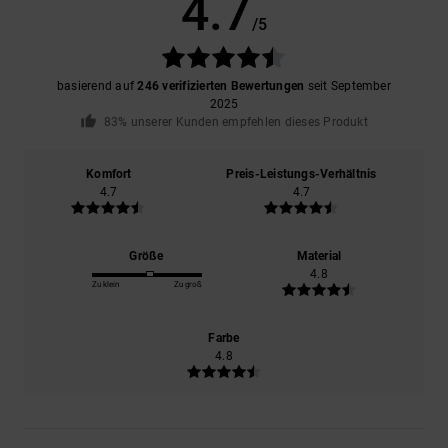
4.7
/5
basierend auf
246 verifizierten Bewertungen
seit September
2025
83% unserer Kunden empfehlen dieses Produkt
Komfort
Preis-Leistungs-Verhältnis
4.7
4.7
Größe
Material
4.8
Zu klein
Zu groß
Farbe
4.8