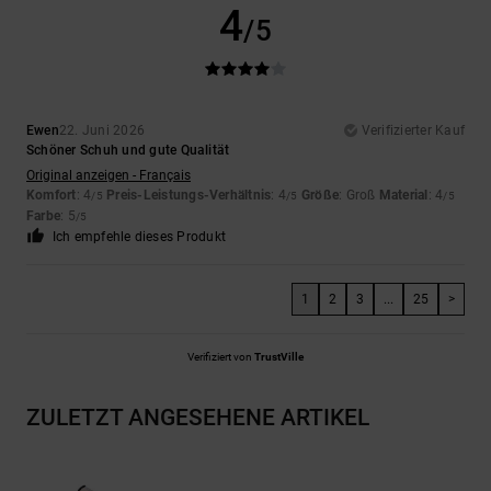
4
/5
Ewen
22. Juni 2026
Verifizierter Kauf
Schöner Schuh und gute Qualität
Original anzeigen - Français
Komfort
: 4
Preis-Leistungs-Verhältnis
: 4
Größe
: Groß
Material
: 4
/5
/5
/5
Farbe
: 5
/5
Ich empfehle dieses Produkt
1
2
3
...
25
>
Verifiziert von
TrustVille
ZULETZT ANGESEHENE ARTIKEL