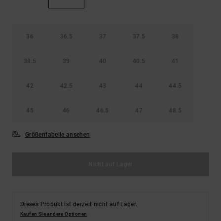
36
36.5
37
37.5
38
38.5
39
40
40.5
41
42
42.5
43
44
44.5
45
46
46.5
47
48.5
Größentabelle ansehen
Nicht auf Lager
Dieses Produkt ist derzeit nicht auf Lager.
Kaufen Sie andere Optionen