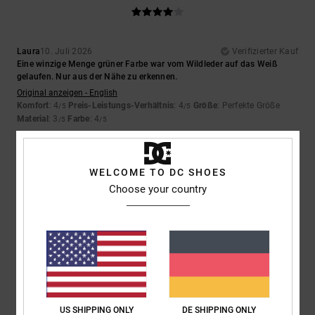
Laura
10. Juli 2026
Verifizierter Kauf
Eine winzige Menge grüner Farbe war vom Wildleder auf das Weiß
gelaufen. Nur aus der Nähe zu erkennen.
Original anzeigen - English
Komfort
: 4
Preis-Leistungs-Verhältnis
: 4
Größe
: Perfekte Größe
/5
/5
Material
: 3
Farbe
: 4
/5
/5
5
/5
WELCOME TO DC SHOES
Choose your country
Iwan
9. Juli 2026
Verifizierter Kauf
Schöne Schuhe
Original anzeigen - Dutch
Komfort
: 4
Preis-Leistungs-Verhältnis
: 5
Größe
: Perfekte Größe
/5
/5
Material
: 5
Farbe
: 5
/5
/5
Ich empfehle dieses Produkt
US SHIPPING ONLY
DE SHIPPING ONLY