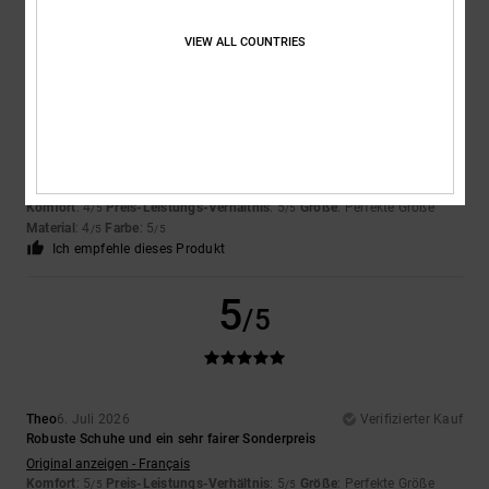
5
/5
VIEW ALL COUNTRIES
Encarnacion
6. Juli 2026
Verifizierter Kauf
Sehr schönes Design
Original anzeigen - Français
Komfort
: 4
Preis-Leistungs-Verhältnis
: 5
Größe
: Perfekte Größe
/5
/5
Material
: 4
Farbe
: 5
/5
/5
Ich empfehle dieses Produkt
5
/5
Theo
6. Juli 2026
Verifizierter Kauf
Robuste Schuhe und ein sehr fairer Sonderpreis
Original anzeigen - Français
Komfort
: 5
Preis-Leistungs-Verhältnis
: 5
Größe
: Perfekte Größe
/5
/5