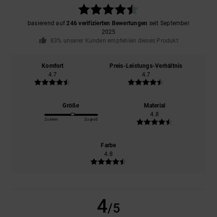
basierend auf
246 verifizierten Bewertungen
seit September
2025
83% unserer Kunden empfehlen dieses Produkt
Komfort
Preis-Leistungs-Verhältnis
4.7
4.7
Größe
Material
4.8
Zu klein
Zu groß
Farbe
4.8
4
/5