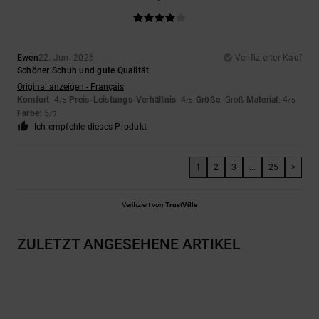
Ewen
22. Juni 2026
Verifizierter Kauf
Schöner Schuh und gute Qualität
Original anzeigen - Français
Komfort
: 4
Preis-Leistungs-Verhältnis
: 4
Größe
: Groß
Material
: 4
/5
/5
/5
Farbe
: 5
/5
Ich empfehle dieses Produkt
1
2
3
...
25
>
Verifiziert von
TrustVille
ZULETZT ANGESEHENE ARTIKEL