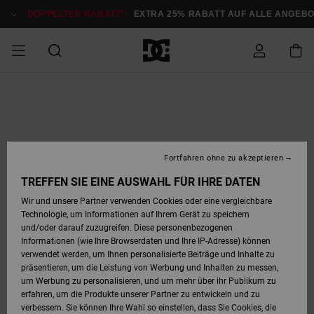
Direkt
zur
DOPPELTER RABATT*:
EXTRA 25% RABATT AUF ALLE ANGEB
Produktinformation
springen
DOPPELTER
SALE MÄNNER
ESSENTIALS
ESSENTIALS
ESSENTIALS
SKATE SHOP
SNOW SHOP FÜR
Auf meine
Schuhe
Schuhe
Sale Schuhe
Stag
Astrix
Neue Kollektio
Neue Kollektio
Caps & Hüte
Chelsea
Pixie
Neue Kollektio
Schneejacken
Court Graffik
Neue Kollektio
Neue Kollektio
Hüte & Caps
Skaterschuhe
Team
Schneejacken
Snowboard Boo
Snowboard Boo
Bestellung
RABATT
MÄNNER
zugreifen
SALE FRAUEN
HIGHLIGHTS
HIGHLIGHTS
SCHUHE
COMMUNITY
Sale Bekleidun
Snow
Sale Bekleidun
Court Graffik
Ducati
Skate
Sweatshirts
Mützen
Court Graffik
Astrix
Sneakers
Snowboardhos
Pure
Skate
T-Shirts
Mützen
Alle ansehen
Snowboardhos
Schneejacken
Snowboardjac
MÄNNER
SNOW SHOP FÜR
Fortfahren ohne zu akzeptieren
Versand
FRAUEN
SALE KINDER
SCHUHE
SCHUHE
BEKLEIDUNG
Accessoires
Sale Accessoi
Lynx
DC Command
Sneakers
T-shirts
Taschen &
Alle ansehen
DC Command
Skate
Alle ansehen
Stag
Babyschuhe
Sweatshirts &
Taschen
Snowboard Boo
Snowboardhos
Snowboardhos
TREFFEN SIE EINE AUSWAHL FÜR IHRE DATEN
FRAUEN
Rucksäcke
Hoodies
Retouren
Wir und unsere Partner verwenden Cookies oder eine vergleichbare
SNOW SHOP FÜR
Technologie, um Informationen auf Ihrem Gerät zu speichern
BEKLEIDUNG
KLEIDUNG
ACCESSOIRES
SALE SNOW
Sale Snow
Pure
Manteca
Sandalen
Hemden
Manteca
Sandalen
Sneakers
Alle ansehen
Winterschuhe
Alle ansehen
Mützen
KINDER
und/oder darauf zuzugreifen. Diese personenbezogenen
KINDER
Alle ansehen
Jacken & Mänt
Informationen (wie Ihre Browserdaten und Ihre IP-Adresse) können
Bezahlung
verwendet werden, um Ihnen personalisierte Beiträge und Inhalte zu
ACCESSOIRES
T-Shirts
Jacken & Mänt
Net
Construct
Winterschuhe
Jeans
Best Sellers
Snowboard Boo
Alle ansehen
Polarfleece &
Alle ansehen
präsentieren, um die Leistung von Werbung und Inhalten zu messen,
SKATE
Hemden
Softshells
um Werbung zu personalisieren, und um mehr über ihr Publikum zu
Geschenkkarte
erfahren, um die Produkte unserer Partner zu entwickeln und zu
Jacken & Mänt
Hoodies &
Alle ansehen
Ascend
Snowboard Boo
Jacken & Mänt
Unisex
verbessern. Sie können Ihre Wahl so einstellen, dass Sie Cookies, die
COURT GRAFFIK
Sweatshirts
Jeans & Hosen
Mützen