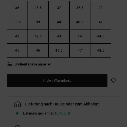
36
36.5
37
37.5
38
38.5
39
40
40.5
41
42
42.5
43
44
44.5
45
46
46.5
47
48.5
Größentabelle ansehen
In den Warenkorb
Lieferung nach Hause oder zum Abholort
Lieferung geplant ab
10 August