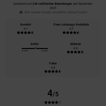
basierend auf
246 verifizierten Bewertungen
seit September
2025
83% unserer Kunden empfehlen dieses Produkt
Komfort
Preis-Leistungs-Verhältnis
4.7
4.7
Größe
Material
4.8
Zu klein
Zu groß
Farbe
4.8
4
/5