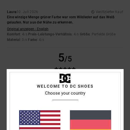
Laura
10. Juli 2026
Verifizierter Kauf
Eine winzige Menge grüner Farbe war vom Wildleder auf das Weiß
gelaufen. Nur aus der Nähe zu erkennen.
Original anzeigen - English
Komfort
: 4
Preis-Leistungs-Verhältnis
: 4
Größe
: Perfekte Größe
/5
/5
Material
: 3
Farbe
: 4
/5
/5
5
/5
Iwan
9. Juli 2026
Verifizierter Kauf
WELCOME TO DC SHOES
Schöne Schuhe
Choose your country
Original anzeigen - Dutch
Komfort
: 4
Preis-Leistungs-Verhältnis
: 5
Größe
: Perfekte Größe
/5
/5
Material
: 5
Farbe
: 5
/5
/5
Ich empfehle dieses Produkt