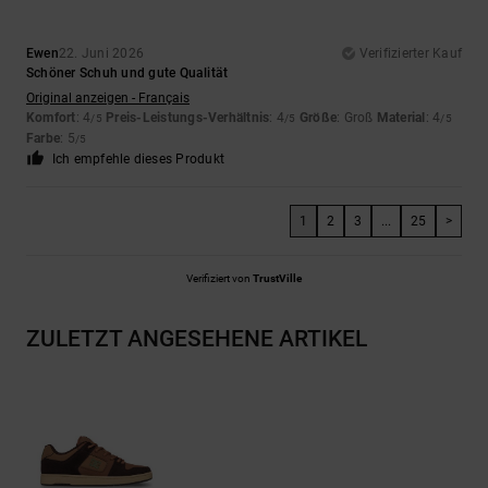
Ewen
22. Juni 2026
Verifizierter Kauf
Schöner Schuh und gute Qualität
Original anzeigen - Français
Komfort
: 4
Preis-Leistungs-Verhältnis
: 4
Größe
: Groß
Material
: 4
/5
/5
/5
Farbe
: 5
/5
Ich empfehle dieses Produkt
1
2
3
...
25
>
Verifiziert von
TrustVille
ZULETZT ANGESEHENE ARTIKEL