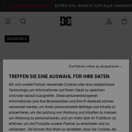
Direkt
zur
DOPPELTER RABATT*:
EXTRA 25% RABATT AUF ALLE ANGEBOTE
J
Produktinformation
springen
DOPPELTER
BRANDNEU
SALE MÄNNER
ESSENTIALS
ESSENTIALS
ESSENTIALS
SKATE SHOP
SNOW SHOP FÜR
Auf meine
Schuhe
Schuhe
Sale Schuhe
Stag
Astrix
Neue Kollektio
Neue Kollektio
Caps & Hüte
Chelsea
Pixie
Neue Kollektio
Schneejacken
Court Graffik
Neue Kollektio
Neue Kollektio
Hüte & Caps
Skaterschuhe
Team
Schneejacken
Snowboard Boo
Snowboard Boo
Bestellung
RABATT
MÄNNER
zugreifen
SALE FRAUEN
HIGHLIGHTS
HIGHLIGHTS
SCHUHE
COMMUNITY
Sale Bekleidun
Snow
Sale Bekleidun
Court Graffik
Ducati
Skate
Sweatshirts
Mützen
Court Graffik
Astrix
Sneakers
Snowboardhos
Pure
Skate
T-Shirts
Mützen
Alle ansehen
Snowboardhos
Schneejacken
Snowboardjac
MÄNNER
SNOW SHOP FÜR
Fortfahren ohne zu akzeptieren
Versand
FRAUEN
SALE KINDER
SCHUHE
SCHUHE
BEKLEIDUNG
Accessoires
Sale Accessoi
Lynx
DC Command
Sneakers
T-shirts
Taschen &
Alle ansehen
DC Command
Skate
Alle ansehen
Stag
Babyschuhe
Sweatshirts &
Taschen
Snowboard Boo
Snowboardhos
Snowboardhos
TREFFEN SIE EINE AUSWAHL FÜR IHRE DATEN
FRAUEN
Rucksäcke
Hoodies
Retouren
Wir und unsere Partner verwenden Cookies oder eine vergleichbare
SNOW SHOP FÜR
Technologie, um Informationen auf Ihrem Gerät zu speichern
BEKLEIDUNG
KLEIDUNG
ACCESSOIRES
SALE SNOW
Sale Snow
Pure
Manteca
Sandalen
Hemden
Manteca
Sandalen
Sneakers
Alle ansehen
Winterschuhe
Alle ansehen
Mützen
KINDER
und/oder darauf zuzugreifen. Diese personenbezogenen
KINDER
Alle ansehen
Jacken & Mänt
Informationen (wie Ihre Browserdaten und Ihre IP-Adresse) können
Bezahlung
verwendet werden, um Ihnen personalisierte Beiträge und Inhalte zu
ACCESSOIRES
T-Shirts
Jacken & Mänt
Net
Construct
Winterschuhe
Jeans
Best Sellers
Snowboard Boo
Alle ansehen
Polarfleece &
Alle ansehen
präsentieren, um die Leistung von Werbung und Inhalten zu messen,
SKATE
Hemden
Softshells
um Werbung zu personalisieren, und um mehr über ihr Publikum zu
Geschenkkarte
erfahren, um die Produkte unserer Partner zu entwickeln und zu
Jacken & Mänt
Hoodies &
Alle ansehen
Ascend
Snowboard Boo
Jacken & Mänt
Unisex
verbessern. Sie können Ihre Wahl so einstellen, dass Sie Cookies, die
COURT GRAFFIK
Sweatshirts
Jeans & Hosen
Mützen