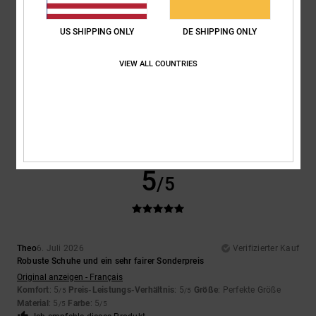
5
/5
US SHIPPING ONLY
DE SHIPPING ONLY
VIEW ALL COUNTRIES
Encarnacion
6. Juli 2026
Verifizierter Kauf
Sehr schönes Design
Original anzeigen - Français
Komfort
: 4
Preis-Leistungs-Verhältnis
: 5
Größe
: Perfekte Größe
/5
/5
Material
: 4
Farbe
: 5
/5
/5
Ich empfehle dieses Produkt
5
/5
Theo
6. Juli 2026
Verifizierter Kauf
Robuste Schuhe und ein sehr fairer Sonderpreis
Original anzeigen - Français
Komfort
: 5
Preis-Leistungs-Verhältnis
: 5
Größe
: Perfekte Größe
/5
/5
Material
: 5
Farbe
: 5
/5
/5