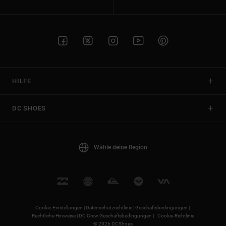
HILFE
DC SHOES
Wähle deine Region
Cookie-Einstellungen |
Datenschutzrichtlinie |
Geschäftsbedingungen |
Rechtliche Hinweise |
DC Crew Geschäftsbedingungen |
Cookie-Richtlinie
© 2026 DCShoes