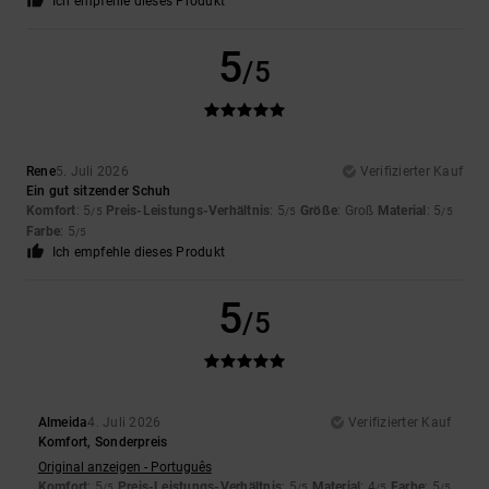
Ich empfehle dieses Produkt
5
/5
Rene
5. Juli 2026
Verifizierter Kauf
Ein gut sitzender Schuh
Komfort
: 5
Preis-Leistungs-Verhältnis
: 5
Größe
: Groß
Material
: 5
/5
/5
/5
Farbe
: 5
/5
Ich empfehle dieses Produkt
5
/5
Almeida
4. Juli 2026
Verifizierter Kauf
Komfort, Sonderpreis
Original anzeigen - Português
Komfort
: 5
Preis-Leistungs-Verhältnis
: 5
Material
: 4
Farbe
: 5
/5
/5
/5
/5