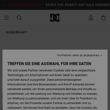
Direkt
zur
DOPPELTER RABATT*:
EXTRA 25% RABATT AUF ALLE ANGEBOTE
Produktinformation
springen
DOPPELTER
AUSVERKAUFT
SALE MÄNNER
ESSENTIALS
ESSENTIALS
ESSENTIALS
SKATE SHOP
SNOW SHOP FÜR
Auf meine
Schuhe
Schuhe
Sale Schuhe
Stag
Astrix
Neue Kollektio
Neue Kollektio
Caps & Hüte
Chelsea
Pixie
Neue Kollektio
Schneejacken
Court Graffik
Neue Kollektio
Neue Kollektio
Hüte & Caps
Skaterschuhe
Team
Schneejacken
Snowboard Boo
Snowboard Boo
Bestellung
RABATT
MÄNNER
zugreifen
SALE FRAUEN
HIGHLIGHTS
HIGHLIGHTS
SCHUHE
COMMUNITY
Sale Bekleidun
Snow
Sale Bekleidun
Court Graffik
Ducati
Skate
Sweatshirts
Mützen
Court Graffik
Astrix
Sneakers
Snowboardhos
Pure
Skate
T-Shirts
Mützen
Alle ansehen
Snowboardhos
Schneejacken
Snowboardjac
MÄNNER
SNOW SHOP FÜR
Fortfahren ohne zu akzeptieren
Versand
FRAUEN
SALE KINDER
SCHUHE
SCHUHE
BEKLEIDUNG
Accessoires
Sale Accessoi
Lynx
DC Command
Sneakers
T-shirts
Taschen &
Alle ansehen
DC Command
Skate
Alle ansehen
Stag
Babyschuhe
Sweatshirts &
Taschen
Snowboard Boo
Snowboardhos
Snowboardhos
TREFFEN SIE EINE AUSWAHL FÜR IHRE DATEN
FRAUEN
Rucksäcke
Hoodies
Retouren
Wir und unsere Partner verwenden Cookies oder eine vergleichbare
SNOW SHOP FÜR
Technologie, um Informationen auf Ihrem Gerät zu speichern
BEKLEIDUNG
KLEIDUNG
ACCESSOIRES
SALE SNOW
Sale Snow
Pure
Manteca
Sandalen
Hemden
Manteca
Sandalen
Sneakers
Alle ansehen
Winterschuhe
Alle ansehen
Mützen
KINDER
und/oder darauf zuzugreifen. Diese personenbezogenen
KINDER
Alle ansehen
Jacken & Mänt
Informationen (wie Ihre Browserdaten und Ihre IP-Adresse) können
Bezahlung
verwendet werden, um Ihnen personalisierte Beiträge und Inhalte zu
ACCESSOIRES
T-Shirts
Jacken & Mänt
Net
Construct
Winterschuhe
Jeans
Best Sellers
Snowboard Boo
Alle ansehen
Polarfleece &
Alle ansehen
präsentieren, um die Leistung von Werbung und Inhalten zu messen,
SKATE
Hemden
Softshells
um Werbung zu personalisieren, und um mehr über ihr Publikum zu
Geschenkkarte
erfahren, um die Produkte unserer Partner zu entwickeln und zu
Jacken & Mänt
Hoodies &
Alle ansehen
Ascend
Snowboard Boo
Jacken & Mänt
Unisex
verbessern. Sie können Ihre Wahl so einstellen, dass Sie Cookies, die
COURT GRAFFIK
Sweatshirts
Jeans & Hosen
Mützen