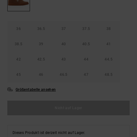
Kontaktformular.
FAQ
ansehen
36
36.5
37
37.5
38
38.5
39
40
40.5
41
42
42.5
43
44
44.5
45
46
46.5
47
48.5
Größentabelle ansehen
Nicht auf Lager
Dieses Produkt ist derzeit nicht auf Lager.