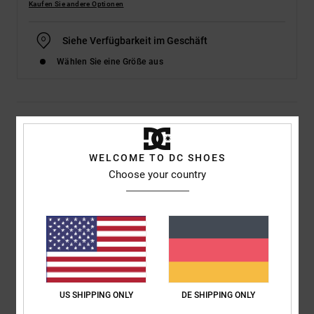
Kaufen Sie andere Optionen
Siehe Verfügbarkeit im Geschäft
Wählen Sie eine Größe aus
Details & Funktionen
Männer Braun High-Top-Schuhe
WELCOME TO DC SHOES
Choose your country
Style
ADYS100840
Farbcode
xccw
Funktionen
Mit Schaumstoff gepolsterter Schaft und Zunge für mehr
Komfort
Riemen der die Zunge zentriert
Meshfutter für zusätzlichen Komfort
US SHIPPING ONLY
DE SHIPPING ONLY
TPR-Quarter-Logo