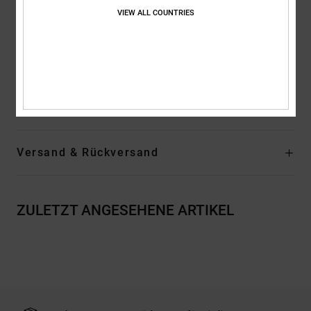
VIEW ALL COUNTRIES
EVA-Einlegesohle
Abriebfeste, haftende Gummilaufsohle
DCs patentiertes „Pill Pattern“
Zusammensetzung
Obermaterial: Leder (Rind) / Futter: Textil /
Laufsohle: Gummi
Versand & Rückversand
ZULETZT ANGESEHENE ARTIKEL