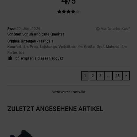
/5
Ewen
22. Juni 2026
Verifizierter Kauf
Schöner Schuh und gute Qualität
Original anzeigen - Français
Komfort
: 4
Preis-Leistungs-Verhältnis
: 4
Größe
: Groß
Material
: 4
/5
/5
/5
Farbe
: 5
/5
Ich empfehle dieses Produkt
1
2
3
...
25
>
Verifiziert von
TrustVille
ZULETZT ANGESEHENE ARTIKEL