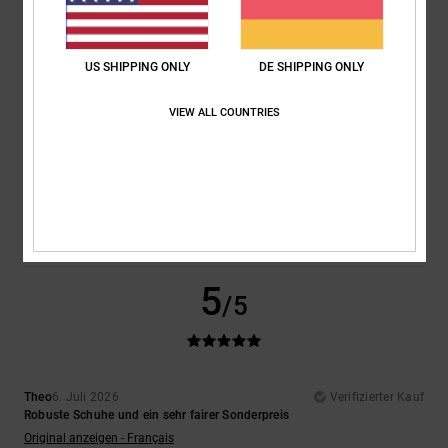
5
/5
US SHIPPING ONLY
DE SHIPPING ONLY
VIEW ALL COUNTRIES
Encarnacion
6. Juli 2026
Verifizierter Kauf
Sehr schönes Design
Original anzeigen - Français
Komfort
: 4
Preis-Leistungs-Verhältnis
: 5
Größe
: Perfekte Größe
/5
/5
Material
: 4
Farbe
: 5
/5
/5
Ich empfehle dieses Produkt
5
/5
Theo
6. Juli 2026
Verifizierter Kauf
Robuste Schuhe und ein sehr fairer Sonderpreis
Original anzeigen - Français