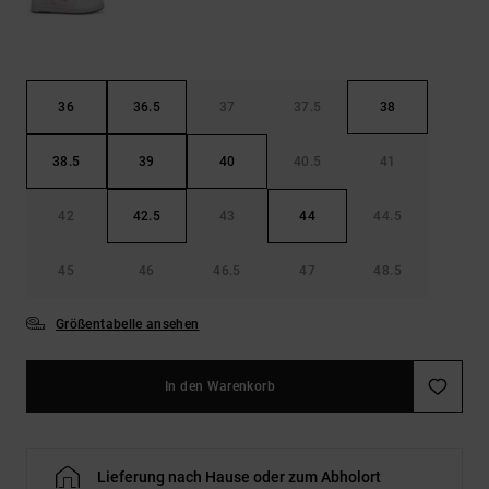
36
36.5
37
37.5
38
38.5
39
40
40.5
41
42
42.5
43
44
44.5
45
46
46.5
47
48.5
Größentabelle ansehen
In den Warenkorb
Lieferung nach Hause oder zum Abholort