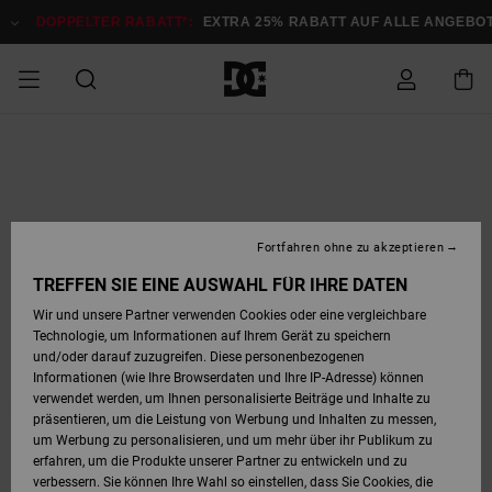
Direkt
zur
DOPPELTER RABATT*:
EXTRA 25% RABATT AUF ALLE ANGEBOTE
J
Produktinformation
springen
DOPPELTER
SALE MÄNNER
ESSENTIALS
ESSENTIALS
ESSENTIALS
SKATE SHOP
SNOW SHOP FÜR
Auf meine
Schuhe
Schuhe
Sale Schuhe
Stag
Astrix
Neue Kollektio
Neue Kollektio
Caps & Hüte
Chelsea
Pixie
Neue Kollektio
Schneejacken
Court Graffik
Neue Kollektio
Neue Kollektio
Hüte & Caps
Skaterschuhe
Team
Schneejacken
Snowboard Boo
Snowboard Boo
Bestellung
RABATT
MÄNNER
zugreifen
SALE FRAUEN
HIGHLIGHTS
HIGHLIGHTS
SCHUHE
COMMUNITY
Sale Bekleidun
Snow
Sale Bekleidun
Court Graffik
Ducati
Skate
Sweatshirts
Mützen
Court Graffik
Astrix
Sneakers
Snowboardhos
Pure
Skate
T-Shirts
Mützen
Alle ansehen
Snowboardhos
Schneejacken
Snowboardjac
MÄNNER
SNOW SHOP FÜR
Fortfahren ohne zu akzeptieren
Versand
FRAUEN
SALE KINDER
SCHUHE
SCHUHE
BEKLEIDUNG
Accessoires
Sale Accessoi
Lynx
DC Command
Sneakers
T-shirts
Taschen &
Alle ansehen
DC Command
Skate
Alle ansehen
Stag
Babyschuhe
Sweatshirts &
Taschen
Snowboard Boo
Snowboardhos
Snowboardhos
TREFFEN SIE EINE AUSWAHL FÜR IHRE DATEN
FRAUEN
Rucksäcke
Hoodies
Retouren
Wir und unsere Partner verwenden Cookies oder eine vergleichbare
SNOW SHOP FÜR
Technologie, um Informationen auf Ihrem Gerät zu speichern
BEKLEIDUNG
KLEIDUNG
ACCESSOIRES
SALE SNOW
Sale Snow
Pure
Manteca
Sandalen
Hemden
Manteca
Sandalen
Sneakers
Alle ansehen
Winterschuhe
Alle ansehen
Mützen
KINDER
und/oder darauf zuzugreifen. Diese personenbezogenen
KINDER
Alle ansehen
Jacken & Mänt
Informationen (wie Ihre Browserdaten und Ihre IP-Adresse) können
Bezahlung
verwendet werden, um Ihnen personalisierte Beiträge und Inhalte zu
ACCESSOIRES
T-Shirts
Jacken & Mänt
Net
Construct
Winterschuhe
Jeans
Best Sellers
Snowboard Boo
Alle ansehen
Polarfleece &
Alle ansehen
präsentieren, um die Leistung von Werbung und Inhalten zu messen,
SKATE
Hemden
Softshells
um Werbung zu personalisieren, und um mehr über ihr Publikum zu
Geschenkkarte
erfahren, um die Produkte unserer Partner zu entwickeln und zu
Jacken & Mänt
Hoodies &
Alle ansehen
Ascend
Snowboard Boo
Jacken & Mänt
Unisex
verbessern. Sie können Ihre Wahl so einstellen, dass Sie Cookies, die
COURT GRAFFIK
Sweatshirts
Jeans & Hosen
Mützen