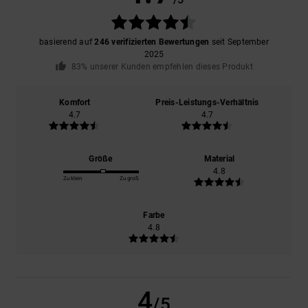
basierend auf
246 verifizierten Bewertungen
seit September
2025
83% unserer Kunden empfehlen dieses Produkt
Komfort
Preis-Leistungs-Verhältnis
4.7
4.7
Größe
Material
4.8
Zu klein
Zu groß
Farbe
4.8
4
/5