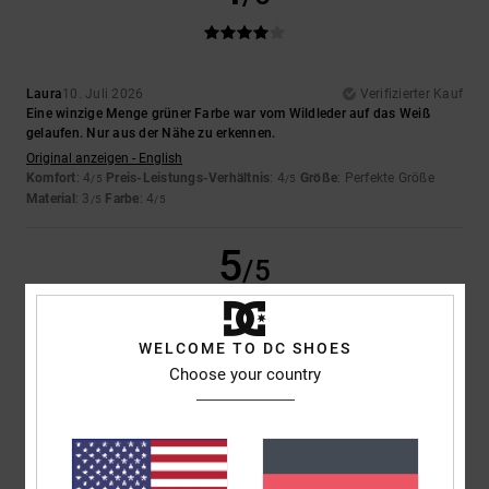
Laura
10. Juli 2026
Verifizierter Kauf
Eine winzige Menge grüner Farbe war vom Wildleder auf das Weiß
gelaufen. Nur aus der Nähe zu erkennen.
Original anzeigen - English
Komfort
: 4
Preis-Leistungs-Verhältnis
: 4
Größe
: Perfekte Größe
/5
/5
Material
: 3
Farbe
: 4
/5
/5
5
/5
WELCOME TO DC SHOES
Iwan
9. Juli 2026
Verifizierter Kauf
Choose your country
Schöne Schuhe
Original anzeigen - Dutch
Komfort
: 4
Preis-Leistungs-Verhältnis
: 5
Größe
: Perfekte Größe
/5
/5
Material
: 5
Farbe
: 5
/5
/5
Ich empfehle dieses Produkt