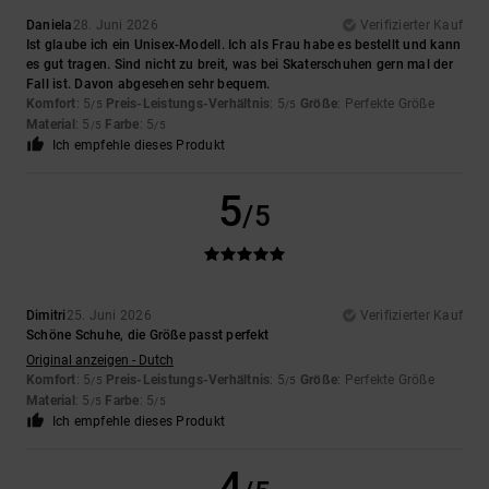
Daniela
28. Juni 2026
Verifizierter Kauf
Ist glaube ich ein Unisex-Modell. Ich als Frau habe es bestellt und kann
es gut tragen. Sind nicht zu breit, was bei Skaterschuhen gern mal der
Fall ist. Davon abgesehen sehr bequem.
Komfort
: 5
Preis-Leistungs-Verhältnis
: 5
Größe
: Perfekte Größe
/5
/5
Material
: 5
Farbe
: 5
/5
/5
Ich empfehle dieses Produkt
5
/5
Dimitri
25. Juni 2026
Verifizierter Kauf
Schöne Schuhe, die Größe passt perfekt
Original anzeigen - Dutch
Komfort
: 5
Preis-Leistungs-Verhältnis
: 5
Größe
: Perfekte Größe
/5
/5
Material
: 5
Farbe
: 5
/5
/5
Ich empfehle dieses Produkt
4