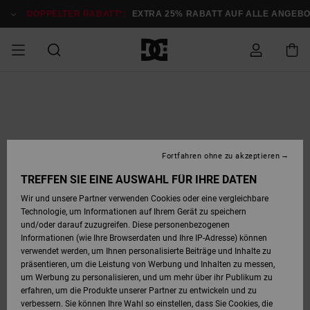
Direkt
zur
DOPPELTER RABATT*:
EXTRA 25% RABATT AUF ALLE ANGEB
Produktinformation
springen
DOPPELTER
SALE MÄNNER
ESSENTIALS
ESSENTIALS
ESSENTIALS
SKATE SHOP
SNOW SHOP FÜR
Auf meine
Schuhe
Schuhe
Sale Schuhe
Stag
Astrix
Neue Kollektio
Neue Kollektio
Caps & Hüte
Chelsea
Pixie
Neue Kollektio
Schneejacken
Court Graffik
Neue Kollektio
Neue Kollektio
Hüte & Caps
Skaterschuhe
Team
Schneejacken
Snowboard Boo
Snowboard Boo
Bestellung
RABATT
MÄNNER
zugreifen
SALE FRAUEN
HIGHLIGHTS
HIGHLIGHTS
SCHUHE
COMMUNITY
Sale Bekleidun
Snow
Sale Bekleidun
Court Graffik
Ducati
Skate
Sweatshirts
Mützen
Court Graffik
Astrix
Sneakers
Snowboardhos
Pure
Skate
T-Shirts
Mützen
Alle ansehen
Snowboardhos
Schneejacken
Snowboardjac
MÄNNER
SNOW SHOP FÜR
Fortfahren ohne zu akzeptieren
Versand
FRAUEN
SALE KINDER
SCHUHE
SCHUHE
BEKLEIDUNG
Accessoires
Sale Accessoi
Lynx
DC Command
Sneakers
T-shirts
Taschen &
Alle ansehen
DC Command
Skate
Alle ansehen
Stag
Babyschuhe
Sweatshirts &
Taschen
Snowboard Boo
Snowboardhos
Snowboardhos
TREFFEN SIE EINE AUSWAHL FÜR IHRE DATEN
FRAUEN
Rucksäcke
Hoodies
Retouren
Wir und unsere Partner verwenden Cookies oder eine vergleichbare
SNOW SHOP FÜR
Technologie, um Informationen auf Ihrem Gerät zu speichern
BEKLEIDUNG
KLEIDUNG
ACCESSOIRES
SALE SNOW
Sale Snow
Pure
Manteca
Sandalen
Hemden
Manteca
Sandalen
Sneakers
Alle ansehen
Winterschuhe
Alle ansehen
Mützen
KINDER
und/oder darauf zuzugreifen. Diese personenbezogenen
KINDER
Alle ansehen
Jacken & Mänt
Informationen (wie Ihre Browserdaten und Ihre IP-Adresse) können
Bezahlung
verwendet werden, um Ihnen personalisierte Beiträge und Inhalte zu
ACCESSOIRES
T-Shirts
Jacken & Mänt
Net
Construct
Winterschuhe
Jeans
Best Sellers
Snowboard Boo
Alle ansehen
Polarfleece &
Alle ansehen
präsentieren, um die Leistung von Werbung und Inhalten zu messen,
SKATE
Hemden
Softshells
um Werbung zu personalisieren, und um mehr über ihr Publikum zu
Geschenkkarte
erfahren, um die Produkte unserer Partner zu entwickeln und zu
Jacken & Mänt
Hoodies &
Alle ansehen
Ascend
Snowboard Boo
Jacken & Mänt
Unisex
verbessern. Sie können Ihre Wahl so einstellen, dass Sie Cookies, die
COURT GRAFFIK
Sweatshirts
Jeans & Hosen
Mützen