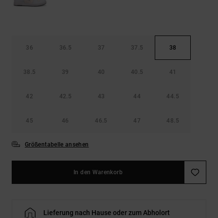
36
36.5
37
37.5
38
38.5
39
40
40.5
41
42
42.5
43
44
44.5
45
46
46.5
47
48.5
Größentabelle ansehen
In den Warenkorb
Lieferung nach Hause oder zum Abholort