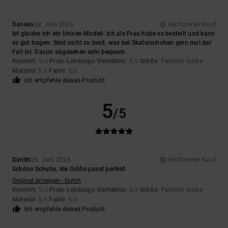
Daniela
28. Juni 2026
Verifizierter Kauf
Ist glaube ich ein Unisex-Modell. Ich als Frau habe es bestellt und kann
es gut tragen. Sind nicht zu breit, was bei Skaterschuhen gern mal der
Fall ist. Davon abgesehen sehr bequem.
Komfort
: 5
Preis-Leistungs-Verhältnis
: 5
Größe
: Perfekte Größe
/5
/5
Material
: 5
Farbe
: 5
/5
/5
Ich empfehle dieses Produkt
5
/5
Dimitri
25. Juni 2026
Verifizierter Kauf
Schöne Schuhe, die Größe passt perfekt
Original anzeigen - Dutch
Komfort
: 5
Preis-Leistungs-Verhältnis
: 5
Größe
: Perfekte Größe
/5
/5
Material
: 5
Farbe
: 5
/5
/5
Ich empfehle dieses Produkt