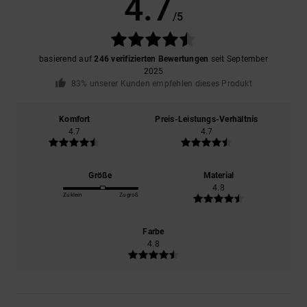
4.7
/5
basierend auf
246 verifizierten Bewertungen
seit September
2025
83% unserer Kunden empfehlen dieses Produkt
Komfort
Preis-Leistungs-Verhältnis
4.7
4.7
Größe
Material
4.8
Zu klein
Zu groß
Farbe
4.8