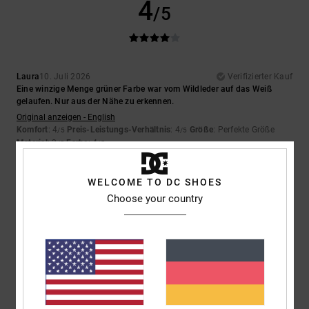
4
/5
Laura
10. Juli 2026
Verifizierter Kauf
Eine winzige Menge grüner Farbe war vom Wildleder auf das Weiß
gelaufen. Nur aus der Nähe zu erkennen.
Original anzeigen - English
Komfort
: 4
Preis-Leistungs-Verhältnis
: 4
Größe
: Perfekte Größe
/5
/5
Material
: 3
Farbe
: 4
/5
/5
5
WELCOME TO DC SHOES
/5
Choose your country
Iwan
9. Juli 2026
Verifizierter Kauf
Schöne Schuhe
Original anzeigen - Dutch
Komfort
: 4
Preis-Leistungs-Verhältnis
: 5
Größe
: Perfekte Größe
/5
/5
Material
: 5
Farbe
: 5
/5
/5