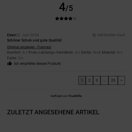
4
/5
Ewen
22. Juni 2026
Verifizierter Kauf
Schöner Schuh und gute Qualität
Original anzeigen - Français
Komfort
: 4
Preis-Leistungs-Verhältnis
: 4
Größe
: Groß
Material
: 4
/5
/5
/5
Farbe
: 5
/5
Ich empfehle dieses Produkt
1
2
3
...
25
>
Verifiziert von
TrustVille
ZULETZT ANGESEHENE ARTIKEL