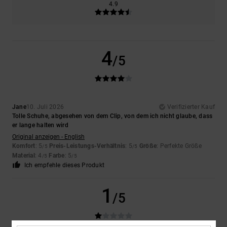
4.9
4
/5
Jane
10. Juli 2026
Verifizierter Kauf
Tolle Schuhe, abgesehen von dem Clip, von dem ich nicht glaube, dass
er lange halten wird
Original anzeigen - English
Komfort
: 5
Preis-Leistungs-Verhältnis
: 5
Größe
: Perfekte Größe
/5
/5
Material
: 4
Farbe
: 5
/5
/5
Ich empfehle dieses Produkt
1
/5