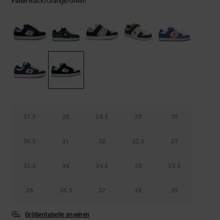
Kontaktformular.
Black/orange/green
Farbe
FAQ
ansehen
27.5
28
28.5
29
30
30.5
31
32
32.5
33
33.5
34
34.5
35
35.5
36
36.5
37
38
39
Größentabelle ansehen