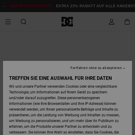
Direkt
zur
DOPPELTER RABATT*:
EXTRA 25% RABATT AUF ALLE ANGEB
Produktinformation
springen
DOPPELTER
SALE MÄNNER
ESSENTIALS
ESSENTIALS
ESSENTIALS
SKATE SHOP
SNOW SHOP FÜR
Auf meine
Schuhe
Schuhe
Sale Schuhe
Stag
Astrix
Neue Kollektio
Neue Kollektio
Caps & Hüte
Chelsea
Pixie
Neue Kollektio
Schneejacken
Court Graffik
Neue Kollektio
Neue Kollektio
Hüte & Caps
Skaterschuhe
Team
Schneejacken
Snowboard Boo
Snowboard Boo
Bestellung
RABATT
MÄNNER
zugreifen
SALE FRAUEN
HIGHLIGHTS
HIGHLIGHTS
SCHUHE
COMMUNITY
Sale Bekleidun
Snow
Sale Bekleidun
Court Graffik
Ducati
Skate
Sweatshirts
Mützen
Court Graffik
Astrix
Sneakers
Snowboardhos
Pure
Skate
T-Shirts
Mützen
Alle ansehen
Snowboardhos
Schneejacken
Snowboardjac
MÄNNER
SNOW SHOP FÜR
Fortfahren ohne zu akzeptieren
Versand
FRAUEN
SALE KINDER
SCHUHE
SCHUHE
BEKLEIDUNG
Accessoires
Sale Accessoi
Lynx
DC Command
Sneakers
T-shirts
Taschen &
Alle ansehen
DC Command
Skate
Alle ansehen
Stag
Babyschuhe
Sweatshirts &
Taschen
Snowboard Boo
Snowboardhos
Snowboardhos
TREFFEN SIE EINE AUSWAHL FÜR IHRE DATEN
FRAUEN
Rucksäcke
Hoodies
Retouren
Wir und unsere Partner verwenden Cookies oder eine vergleichbare
SNOW SHOP FÜR
Technologie, um Informationen auf Ihrem Gerät zu speichern
BEKLEIDUNG
KLEIDUNG
ACCESSOIRES
SALE SNOW
Sale Snow
Pure
Manteca
Sandalen
Hemden
Manteca
Sandalen
Sneakers
Alle ansehen
Winterschuhe
Alle ansehen
Mützen
KINDER
und/oder darauf zuzugreifen. Diese personenbezogenen
KINDER
Alle ansehen
Jacken & Mänt
Informationen (wie Ihre Browserdaten und Ihre IP-Adresse) können
Bezahlung
verwendet werden, um Ihnen personalisierte Beiträge und Inhalte zu
ACCESSOIRES
T-Shirts
Jacken & Mänt
Net
Construct
Winterschuhe
Jeans
Best Sellers
Snowboard Boo
Alle ansehen
Polarfleece &
Alle ansehen
präsentieren, um die Leistung von Werbung und Inhalten zu messen,
SKATE
Hemden
Softshells
um Werbung zu personalisieren, und um mehr über ihr Publikum zu
Geschenkkarte
erfahren, um die Produkte unserer Partner zu entwickeln und zu
Jacken & Mänt
Hoodies &
Alle ansehen
Ascend
Snowboard Boo
Jacken & Mänt
Unisex
verbessern. Sie können Ihre Wahl so einstellen, dass Sie Cookies, die
COURT GRAFFIK
Sweatshirts
Jeans & Hosen
Mützen