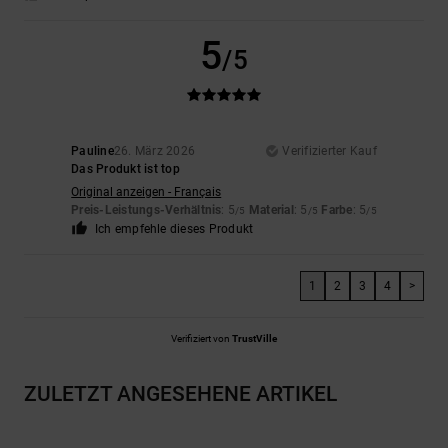
5
/5
Pauline
26. März 2026
Verifizierter Kauf
Das Produkt ist top
Original anzeigen - Français
Preis-Leistungs-Verhältnis
: 5
Material
: 5
Farbe
: 5
/5
/5
/5
Ich empfehle dieses Produkt
1
2
3
4
>
Verifiziert von
TrustVille
ZULETZT ANGESEHENE ARTIKEL