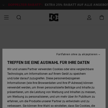
Direkt
zur
DOPPELTER RABATT*:
EXTRA 25% RABATT AUF ALLE ANGEBOTE
J
Produktinformation
springen
DOPPELTER
SALE MÄNNER
ESSENTIALS
ESSENTIALS
ESSENTIALS
SKATE SHOP
SNOW SHOP FÜR
Auf meine
Schuhe
Schuhe
Sale Schuhe
Stag
Astrix
Neue Kollektio
Neue Kollektio
Caps & Hüte
Chelsea
Pixie
Neue Kollektio
Schneejacken
Court Graffik
Neue Kollektio
Neue Kollektio
Hüte & Caps
Skaterschuhe
Team
Schneejacken
Snowboard Boo
Snowboard Boo
Bestellung
RABATT
MÄNNER
zugreifen
SALE FRAUEN
HIGHLIGHTS
HIGHLIGHTS
SCHUHE
COMMUNITY
Sale Bekleidun
Snow
Sale Bekleidun
Court Graffik
Ducati
Skate
Sweatshirts
Mützen
Court Graffik
Astrix
Sneakers
Snowboardhos
Pure
Skate
T-Shirts
Mützen
Alle ansehen
Snowboardhos
Schneejacken
Snowboardjac
MÄNNER
SNOW SHOP FÜR
Fortfahren ohne zu akzeptieren
Versand
FRAUEN
SALE KINDER
SCHUHE
SCHUHE
BEKLEIDUNG
Accessoires
Sale Accessoi
Lynx
DC Command
Sneakers
T-shirts
Taschen &
Alle ansehen
DC Command
Skate
Alle ansehen
Stag
Babyschuhe
Sweatshirts &
Taschen
Snowboard Boo
Snowboardhos
Snowboardhos
TREFFEN SIE EINE AUSWAHL FÜR IHRE DATEN
FRAUEN
Rucksäcke
Hoodies
Retouren
Wir und unsere Partner verwenden Cookies oder eine vergleichbare
SNOW SHOP FÜR
Technologie, um Informationen auf Ihrem Gerät zu speichern
BEKLEIDUNG
KLEIDUNG
ACCESSOIRES
SALE SNOW
Sale Snow
Pure
Manteca
Sandalen
Hemden
Manteca
Sandalen
Sneakers
Alle ansehen
Winterschuhe
Alle ansehen
Mützen
KINDER
und/oder darauf zuzugreifen. Diese personenbezogenen
KINDER
Alle ansehen
Jacken & Mänt
Informationen (wie Ihre Browserdaten und Ihre IP-Adresse) können
Bezahlung
verwendet werden, um Ihnen personalisierte Beiträge und Inhalte zu
ACCESSOIRES
T-Shirts
Jacken & Mänt
Net
Construct
Winterschuhe
Jeans
Best Sellers
Snowboard Boo
Alle ansehen
Polarfleece &
Alle ansehen
präsentieren, um die Leistung von Werbung und Inhalten zu messen,
SKATE
Hemden
Softshells
um Werbung zu personalisieren, und um mehr über ihr Publikum zu
Geschenkkarte
erfahren, um die Produkte unserer Partner zu entwickeln und zu
Jacken & Mänt
Hoodies &
Alle ansehen
Ascend
Snowboard Boo
Jacken & Mänt
Unisex
verbessern. Sie können Ihre Wahl so einstellen, dass Sie Cookies, die
COURT GRAFFIK
Sweatshirts
Jeans & Hosen
Mützen