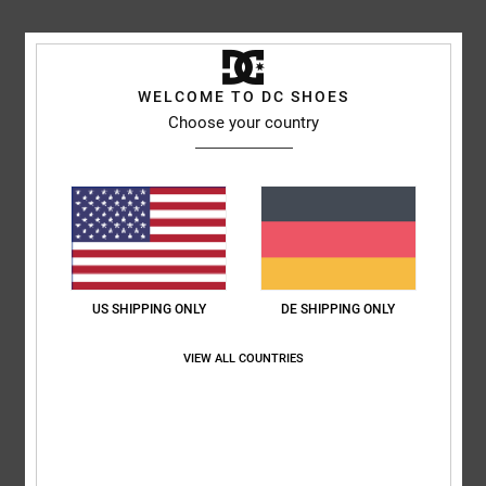
Marina
6. Juli 2026
Verifizierter Kauf
Komfort
: 5
Preis-Leistungs-Verhältnis
: 5
Größe
: Perfekte Größe
/5
/5
Material
: 5
Farbe
: 5
/5
/5
WELCOME TO DC SHOES
Choose your country
5
/5
Almeida
4. Juli 2026
Verifizierter Kauf
Genau wie das vorherige
Original anzeigen - Português
US SHIPPING ONLY
DE SHIPPING ONLY
Komfort
: 5
Preis-Leistungs-Verhältnis
: 5
Größe
: Zu groß
Material
:
/5
/5
5
Farbe
: 5
/5
/5
VIEW ALL COUNTRIES
5
/5