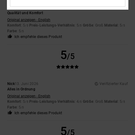
Keith
15. Juni 2026
Verifizierter Kauf
Qualität und Komfort
Original anzeigen - English
Komfort
: 5
Preis-Leistungs-Verhältnis
: 5
Größe
: Groß
Material
: 5
/5
/5
/5
Farbe
: 5
/5
Ich empfehle dieses Produkt
5
/5
Nick
13. Juni 2026
Verifizierter Kauf
Alles in Ordnung
Original anzeigen - English
Komfort
: 5
Preis-Leistungs-Verhältnis
: 4
Größe
: Groß
Material
: 5
/5
/5
/5
Farbe
: 5
/5
Ich empfehle dieses Produkt
5
/5