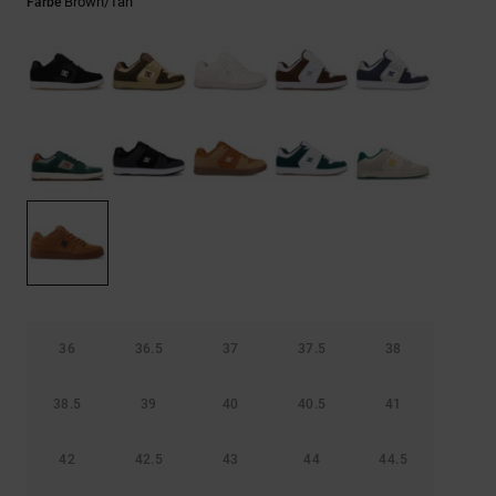
Kontaktformular.
Brown/tan
Farbe
FAQ
ansehen
36
36.5
37
37.5
38
38.5
39
40
40.5
41
42
42.5
43
44
44.5