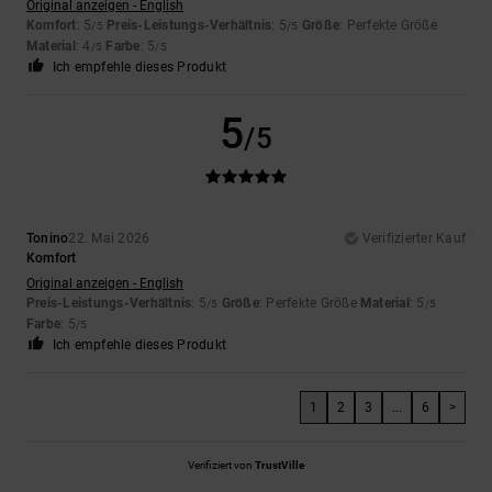
Original anzeigen - English
Komfort
: 5
Preis-Leistungs-Verhältnis
: 5
Größe
: Perfekte Größe
/5
/5
Material
: 4
Farbe
: 5
/5
/5
Ich empfehle dieses Produkt
5
/5
Tonino
22. Mai 2026
Verifizierter Kauf
Komfort
Original anzeigen - English
Preis-Leistungs-Verhältnis
: 5
Größe
: Perfekte Größe
Material
: 5
/5
/5
Farbe
: 5
/5
Ich empfehle dieses Produkt
1
2
3
...
6
>
Verifiziert von
TrustVille