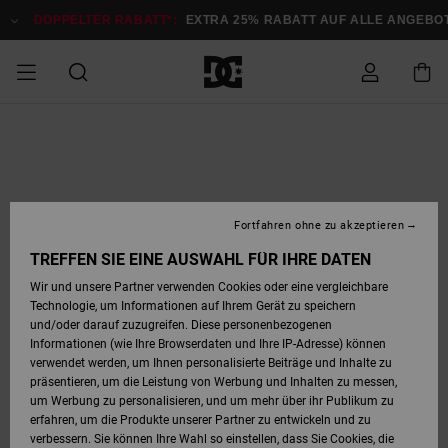
Direkt
zur
DOPPELTER RABATT*:
EXTRA 25% RABATT AUF ALLE ANGEB
Produktinformation
springen
DOPPELTER
SALE MÄNNER
ESSENTIALS
ESSENTIALS
ESSENTIALS
SKATE SHOP
SNOW SHOP FÜR
Auf meine
Schuhe
Schuhe
Sale Schuhe
Stag
Astrix
Neue Kollektio
Neue Kollektio
Caps & Hüte
Chelsea
Pixie
Neue Kollektio
Schneejacken
Court Graffik
Neue Kollektio
Neue Kollektio
Hüte & Caps
Skaterschuhe
Team
Schneejacken
Snowboard Boo
Snowboard Boo
Bestellung
RABATT
MÄNNER
zugreifen
SALE FRAUEN
HIGHLIGHTS
HIGHLIGHTS
SCHUHE
COMMUNITY
Sale Bekleidun
Snow
Sale Bekleidun
Court Graffik
Ducati
Skate
Sweatshirts
Mützen
Court Graffik
Astrix
Sneakers
Snowboardhos
Pure
Skate
T-Shirts
Mützen
Alle ansehen
Snowboardhos
Schneejacken
Snowboardjac
MÄNNER
SNOW SHOP FÜR
Fortfahren ohne zu akzeptieren
Versand
FRAUEN
SALE KINDER
SCHUHE
SCHUHE
BEKLEIDUNG
Accessoires
Sale Accessoi
Lynx
DC Command
Sneakers
T-shirts
Taschen &
Alle ansehen
DC Command
Skate
Alle ansehen
Stag
Babyschuhe
Sweatshirts &
Taschen
Snowboard Boo
Snowboardhos
Snowboardhos
TREFFEN SIE EINE AUSWAHL FÜR IHRE DATEN
FRAUEN
Rucksäcke
Hoodies
Retouren
Wir und unsere Partner verwenden Cookies oder eine vergleichbare
SNOW SHOP FÜR
Technologie, um Informationen auf Ihrem Gerät zu speichern
BEKLEIDUNG
KLEIDUNG
ACCESSOIRES
SALE SNOW
Sale Snow
Pure
Manteca
Sandalen
Hemden
Manteca
Sandalen
Sneakers
Alle ansehen
Winterschuhe
Alle ansehen
Mützen
KINDER
und/oder darauf zuzugreifen. Diese personenbezogenen
KINDER
Alle ansehen
Jacken & Mänt
Informationen (wie Ihre Browserdaten und Ihre IP-Adresse) können
Bezahlung
verwendet werden, um Ihnen personalisierte Beiträge und Inhalte zu
ACCESSOIRES
T-Shirts
Jacken & Mänt
Net
Construct
Winterschuhe
Jeans
Best Sellers
Snowboard Boo
Alle ansehen
Polarfleece &
Alle ansehen
präsentieren, um die Leistung von Werbung und Inhalten zu messen,
SKATE
Hemden
Softshells
um Werbung zu personalisieren, und um mehr über ihr Publikum zu
Geschenkkarte
erfahren, um die Produkte unserer Partner zu entwickeln und zu
Jacken & Mänt
Hoodies &
Alle ansehen
Ascend
Snowboard Boo
Jacken & Mänt
Unisex
verbessern. Sie können Ihre Wahl so einstellen, dass Sie Cookies, die
COURT GRAFFIK
Sweatshirts
Jeans & Hosen
Mützen