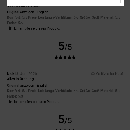
Keith
15. Juni 2026
Verifizierter Kauf
Qualität und Komfort
Original anzeigen - English
Komfort
: 5
Preis-Leistungs-Verhältnis
: 5
Größe
: Groß
Material
: 5
/5
/5
/5
Farbe
: 5
/5
Ich empfehle dieses Produkt
5
/5
Nick
13. Juni 2026
Verifizierter Kauf
Alles in Ordnung
Original anzeigen - English
Komfort
: 5
Preis-Leistungs-Verhältnis
: 4
Größe
: Groß
Material
: 5
/5
/5
/5
Farbe
: 5
/5
Ich empfehle dieses Produkt
5
/5