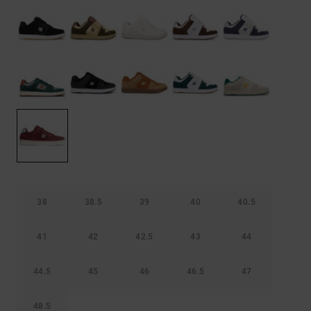
Kontaktformular.
FAQ
ansehen
38
38.5
39
40
40.5
41
42
42.5
43
44
44.5
45
46
46.5
47
48.5