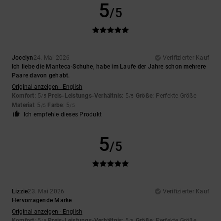
5
/5
Jocelyn
24. Mai 2026
Verifizierter Kauf
Ich liebe die Manteca-Schuhe, habe im Laufe der Jahre schon mehrere
Paare davon gehabt.
Original anzeigen - English
Komfort
: 5
Preis-Leistungs-Verhältnis
: 5
Größe
: Perfekte Größe
/5
/5
Material
: 5
Farbe
: 5
/5
/5
Ich empfehle dieses Produkt
5
/5
Lizzie
23. Mai 2026
Verifizierter Kauf
Hervorragende Marke
Original anzeigen - English
Komfort
: 5
Preis-Leistungs-Verhältnis
: 5
Größe
: Perfekte Größe
/5
/5