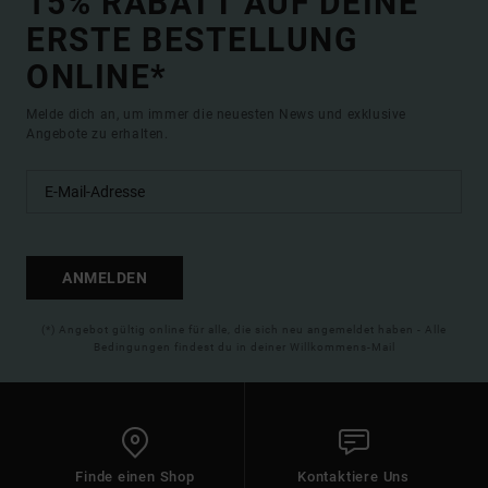
15% RABATT AUF DEINE
ERSTE BESTELLUNG
ONLINE*
Melde dich an, um immer die neuesten News und exklusive
Angebote zu erhalten.
ANMELDEN
(*) Angebot gültig online für alle, die sich neu angemeldet haben - Alle
Bedingungen findest du in deiner Willkommens-Mail
Finde einen Shop
Kontaktiere Uns