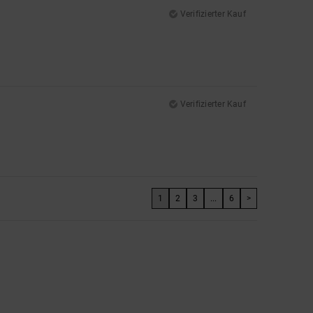
Verifizierter Kauf
Verifizierter Kauf
1
2
3
...
6
>