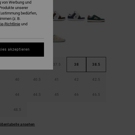
ng von Werbung und
Produkte unserer
r Zustimmung bedürfen,
immen (z. B.
e-Richtlinie
und
kies akzeptieren
36.5
37
37.5
38
38.5
40
40.5
41
42
42.5
44
44.5
45
46
46.5
48.5
ößentabelle ansehen