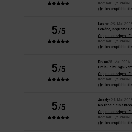
Komfort
: 5
Preis-L
/5
Ich empfehle di
Laurent
29. Mai 202
5
/5
Schöne, bequeme S
Original anzeigen - F
Komfort
: 5
Preis-L
/5
Ich empfehle di
Bruno
25. Mai 2026
5
/5
Preis-Leistungs-Ver
Original anzeigen - F
Komfort
: 5
Preis-L
/5
Ich empfehle di
Jocelyn
24. Mai 202
5
/5
Ich liebe die Mante
Original anzeigen - E
Komfort
: 5
Preis-L
/5
Ich empfehle di