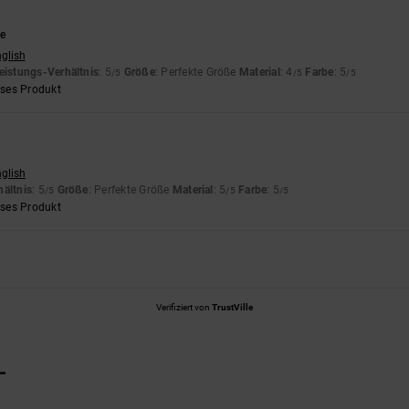
e
nglish
eistungs-Verhältnis
: 5
Größe
: Perfekte Größe
Material
: 4
Farbe
: 5
/5
/5
/5
eses Produkt
nglish
hältnis
: 5
Größe
: Perfekte Größe
Material
: 5
Farbe
: 5
/5
/5
/5
eses Produkt
Verifiziert von
TrustVille
L