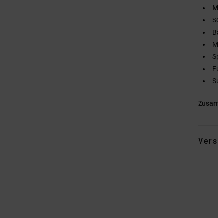
M
S
B
M
S
F
S
Zusa
Vers