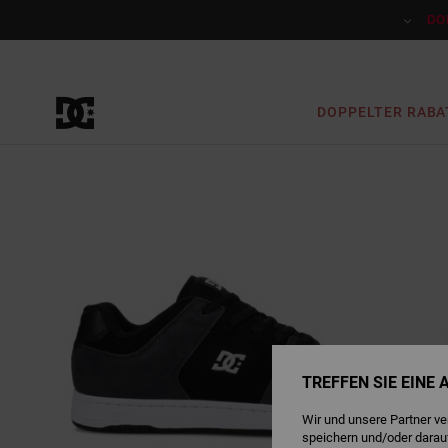
Direkt
zur
DO
Produktinformation
springen
DOPPELTER RABA
TREFFEN SIE EINE
Wir und unsere Partner v
speichern und/oder darau