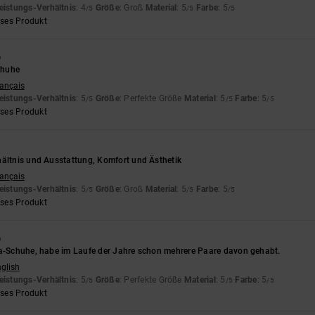
eistungs-Verhältnis
: 4
Größe
: Groß
Material
: 5
Farbe
: 5
/5
/5
/5
eses Produkt
6
chuhe
rançais
eistungs-Verhältnis
: 5
Größe
: Perfekte Größe
Material
: 5
Farbe
: 5
/5
/5
/5
eses Produkt
hältnis und Ausstattung, Komfort und Ästhetik
rançais
eistungs-Verhältnis
: 5
Größe
: Groß
Material
: 5
Farbe
: 5
/5
/5
/5
eses Produkt
6
ca-Schuhe, habe im Laufe der Jahre schon mehrere Paare davon gehabt.
nglish
eistungs-Verhältnis
: 5
Größe
: Perfekte Größe
Material
: 5
Farbe
: 5
/5
/5
/5
eses Produkt