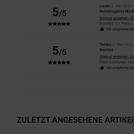
Lizzie
23. Mai 2026
5
/5
Hervorragende Mark
Original anzeigen - E
Komfort
: 5
Preis-L
/5
Ich empfehle di
Tonino
22. Mai 2026
5
/5
Komfort
Original anzeigen - E
Preis-Leistungs-Ver
Ich empfehle di
ZULETZT ANGESEHENE ARTIKE