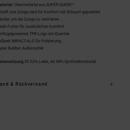
aterial:
Obermaterial aus SUPER SUEDE™
chaft und Zunge sind für Komfort mit Schaum gepolstert
änder, um die Zunge zu zentrieren
esh-Futter für zusätzlichen Komfort
pritzgegossenes TPR-Logo am Quartier
ußbett IMPACT-ALG für Polsterung
uper Rubber-Außensohle
mmensetzung
53.02% Leder, 46.98% Synthetikmaterial
and & Rückversand