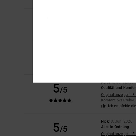
Ich empfehle di
5
/5
Marina
6. Juli 2026
Komfort
: 5
Preis-L
/5
5
Almeida
4. Juli 2026
/5
Genau wie das vorhe
Original anzeigen - P
Komfort
: 5
Preis-L
/5
Keith
15. Juni 2026
5
/5
Qualität und Komfor
Original anzeigen - E
Komfort
: 5
Preis-L
/5
Ich empfehle di
Nick
13. Juni 2026
5
/5
Alles in Ordnung
Original anzeigen - E