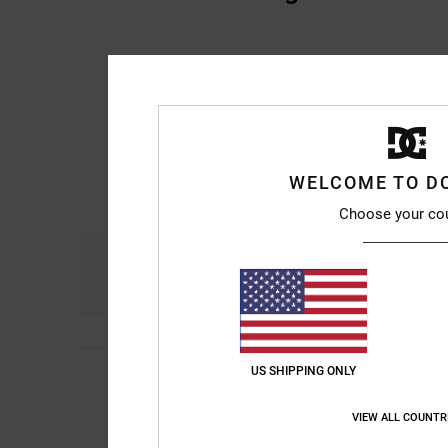
WELCOME TO D
Choose your co
Komfort
Prei
4.8
US SHIPPING ONLY
Remy
6. Juli 2026
5
/5
Qualität und Design
Original anzeigen - F
VIEW ALL COUNTR
Komfort
: 5
Preis-L
/5