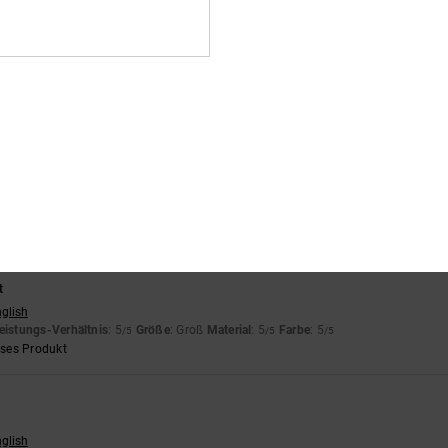
eses Produkt
eistungs-Verhältnis
: 5
Größe
: Perfekte Größe
Material
: 5
Farbe
: 5
/5
/5
/5
rige
ortuguês
eistungs-Verhältnis
: 5
Größe
: Zu groß
Material
: 5
Farbe
: 5
/5
/5
/5
t
nglish
eistungs-Verhältnis
: 5
Größe
: Groß
Material
: 5
Farbe
: 5
/5
/5
/5
eses Produkt
nglish