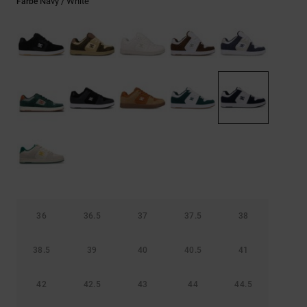
Kontaktformular.
Navy / White
Farbe
FAQ
ansehen
36
36.5
37
37.5
38
38.5
39
40
40.5
41
42
42.5
43
44
44.5