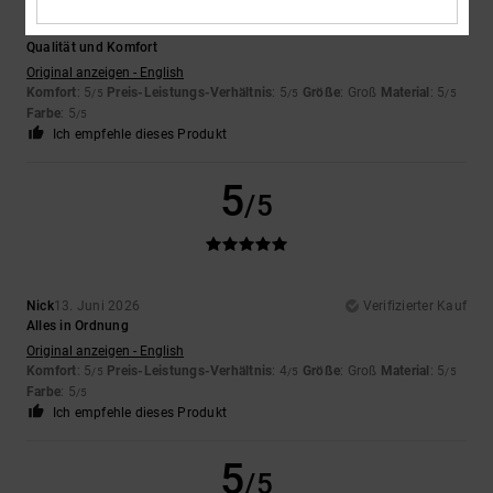
Keith
15. Juni 2026
Verifizierter Kauf
Qualität und Komfort
Original anzeigen - English
Komfort
: 5
Preis-Leistungs-Verhältnis
: 5
Größe
: Groß
Material
: 5
/5
/5
/5
Farbe
: 5
/5
Ich empfehle dieses Produkt
5
/5
Nick
13. Juni 2026
Verifizierter Kauf
Alles in Ordnung
Original anzeigen - English
Komfort
: 5
Preis-Leistungs-Verhältnis
: 4
Größe
: Groß
Material
: 5
/5
/5
/5
Farbe
: 5
/5
Ich empfehle dieses Produkt
5
/5