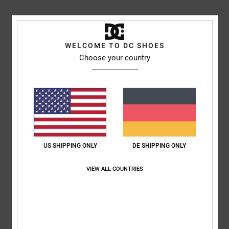
Marina
6. Juli 2026
Verifizierter Kauf
Komfort
: 5
Preis-Leistungs-Verhältnis
: 5
Größe
: Perfekte Größe
/5
/5
Material
: 5
Farbe
: 5
/5
/5
WELCOME TO DC SHOES
Choose your country
5
/5
Almeida
4. Juli 2026
Verifizierter Kauf
Genau wie das vorherige
Original anzeigen - Português
US SHIPPING ONLY
DE SHIPPING ONLY
Komfort
: 5
Preis-Leistungs-Verhältnis
: 5
Größe
: Zu groß
Material
:
/5
/5
5
Farbe
: 5
/5
/5
VIEW ALL COUNTRIES
5
/5