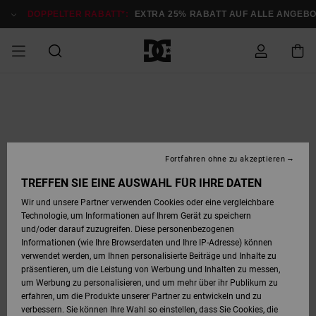
Direkt
zur
DOPPELTER RABATT*:
EXTRA 25% RABATT AUF ALLE ANGEB
Produktinformation
springen
DOPPELTER
SALE MÄNNER
ESSENTIALS
ESSENTIALS
ESSENTIALS
SKATE SHOP
SNOW SHOP FÜR
Auf meine
Schuhe
Schuhe
Sale Schuhe
Stag
Astrix
Neue Kollektio
Neue Kollektio
Caps & Hüte
Chelsea
Pixie
Neue Kollektio
Schneejacken
Court Graffik
Neue Kollektio
Neue Kollektio
Hüte & Caps
Skaterschuhe
Team
Schneejacken
Snowboard Boo
Snowboard Boo
Bestellung
RABATT
MÄNNER
zugreifen
SALE FRAUEN
HIGHLIGHTS
HIGHLIGHTS
SCHUHE
COMMUNITY
Sale Bekleidun
Snow
Sale Bekleidun
Court Graffik
Ducati
Skate
Sweatshirts
Mützen
Court Graffik
Astrix
Sneakers
Snowboardhos
Pure
Skate
T-Shirts
Mützen
Alle ansehen
Snowboardhos
Schneejacken
Snowboardjac
MÄNNER
SNOW SHOP FÜR
Fortfahren ohne zu akzeptieren
Versand
FRAUEN
SALE KINDER
SCHUHE
SCHUHE
BEKLEIDUNG
Accessoires
Sale Accessoi
Lynx
DC Command
Sneakers
T-shirts
Taschen &
Alle ansehen
DC Command
Skate
Alle ansehen
Stag
Babyschuhe
Sweatshirts &
Taschen
Snowboard Boo
Snowboardhos
Snowboardhos
TREFFEN SIE EINE AUSWAHL FÜR IHRE DATEN
FRAUEN
Rucksäcke
Hoodies
Retouren
Wir und unsere Partner verwenden Cookies oder eine vergleichbare
SNOW SHOP FÜR
Technologie, um Informationen auf Ihrem Gerät zu speichern
BEKLEIDUNG
KLEIDUNG
ACCESSOIRES
SALE SNOW
Sale Snow
Pure
Manteca
Sandalen
Hemden
Manteca
Sandalen
Sneakers
Alle ansehen
Winterschuhe
Alle ansehen
Mützen
KINDER
und/oder darauf zuzugreifen. Diese personenbezogenen
KINDER
Alle ansehen
Jacken & Mänt
Informationen (wie Ihre Browserdaten und Ihre IP-Adresse) können
Bezahlung
verwendet werden, um Ihnen personalisierte Beiträge und Inhalte zu
ACCESSOIRES
T-Shirts
Jacken & Mänt
Net
Construct
Winterschuhe
Jeans
Best Sellers
Snowboard Boo
Alle ansehen
Polarfleece &
Alle ansehen
präsentieren, um die Leistung von Werbung und Inhalten zu messen,
SKATE
Hemden
Softshells
um Werbung zu personalisieren, und um mehr über ihr Publikum zu
Geschenkkarte
erfahren, um die Produkte unserer Partner zu entwickeln und zu
Jacken & Mänt
Hoodies &
Alle ansehen
Ascend
Snowboard Boo
Jacken & Mänt
Unisex
verbessern. Sie können Ihre Wahl so einstellen, dass Sie Cookies, die
COURT GRAFFIK
Sweatshirts
Jeans & Hosen
Mützen