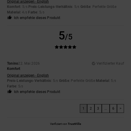
Original anzeigen - English
Komfort
: 5
Preis-Leistungs-Verhältnis
: 5
Größe
: Perfekte Größe
/5
/5
Material
: 4
Farbe
: 5
/5
/5
Ich empfehle dieses Produkt
5
/5
Tonino
22. Mai 2026
Verifizierter Kauf
Komfort
Original anzeigen - English
Preis-Leistungs-Verhältnis
: 5
Größe
: Perfekte Größe
Material
: 5
/5
/5
Farbe
: 5
/5
Ich empfehle dieses Produkt
1
2
3
...
6
>
Verifiziert von
TrustVille