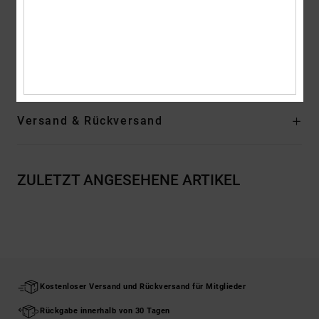
Schaum gepolstert
Zusammensetzung
Obermaterial: Leder (Kuh) / Futter: Textil /
Außensohle: Gummi
Versand & Rückversand
ZULETZT ANGESEHENE ARTIKEL
Kostenloser Versand und Rückversand für Mitglieder
Rückgabe innerhalb von 30 Tagen