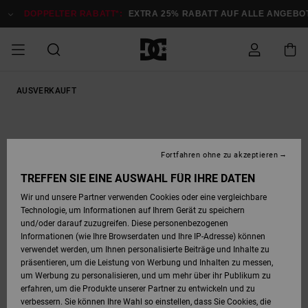
Direkt
zur
DOPPELTER RABATT*:
EXTRA 25% RABATT AUF ALLE ANGEBOTE
Produktinformation
springen
DOPPELTER
AUSVERKAUFT
SALE MÄNNER
ESSENTIALS
ESSENTIALS
ESSENTIALS
SKATE SHOP
SNOW SHOP FÜR
Auf meine
Schuhe
Schuhe
Sale Schuhe
Stag
Astrix
Neue Kollektio
Neue Kollektio
Caps & Hüte
Chelsea
Pixie
Neue Kollektio
Schneejacken
Court Graffik
Neue Kollektio
Neue Kollektio
Hüte & Caps
Skaterschuhe
Team
Schneejacken
Snowboard Boo
Snowboard Boo
Bestellung
RABATT
MÄNNER
zugreifen
SALE FRAUEN
HIGHLIGHTS
HIGHLIGHTS
SCHUHE
COMMUNITY
Sale Bekleidun
Snow
Sale Bekleidun
Court Graffik
Ducati
Skate
Sweatshirts
Mützen
Court Graffik
Astrix
Sneakers
Snowboardhos
Pure
Skate
T-Shirts
Mützen
Alle ansehen
Snowboardhos
Schneejacken
Snowboardjac
MÄNNER
SNOW SHOP FÜR
Fortfahren ohne zu akzeptieren
Versand
FRAUEN
SALE KINDER
SCHUHE
SCHUHE
BEKLEIDUNG
Accessoires
Sale Accessoi
Lynx
DC Command
Sneakers
T-shirts
Taschen &
Alle ansehen
DC Command
Skate
Alle ansehen
Stag
Babyschuhe
Sweatshirts &
Taschen
Snowboard Boo
Snowboardhos
Snowboardhos
TREFFEN SIE EINE AUSWAHL FÜR IHRE DATEN
FRAUEN
Rucksäcke
Hoodies
Retouren
Wir und unsere Partner verwenden Cookies oder eine vergleichbare
SNOW SHOP FÜR
Technologie, um Informationen auf Ihrem Gerät zu speichern
BEKLEIDUNG
KLEIDUNG
ACCESSOIRES
SALE SNOW
Sale Snow
Pure
Manteca
Sandalen
Hemden
Manteca
Sandalen
Sneakers
Alle ansehen
Winterschuhe
Alle ansehen
Mützen
KINDER
und/oder darauf zuzugreifen. Diese personenbezogenen
KINDER
Alle ansehen
Jacken & Mänt
Informationen (wie Ihre Browserdaten und Ihre IP-Adresse) können
Bezahlung
verwendet werden, um Ihnen personalisierte Beiträge und Inhalte zu
ACCESSOIRES
T-Shirts
Jacken & Mänt
Net
Construct
Winterschuhe
Jeans
Best Sellers
Snowboard Boo
Alle ansehen
Polarfleece &
Alle ansehen
präsentieren, um die Leistung von Werbung und Inhalten zu messen,
SKATE
Hemden
Softshells
um Werbung zu personalisieren, und um mehr über ihr Publikum zu
Geschenkkarte
erfahren, um die Produkte unserer Partner zu entwickeln und zu
Jacken & Mänt
Hoodies &
Alle ansehen
Ascend
Snowboard Boo
Jacken & Mänt
Unisex
verbessern. Sie können Ihre Wahl so einstellen, dass Sie Cookies, die
COURT GRAFFIK
Sweatshirts
Jeans & Hosen
Mützen