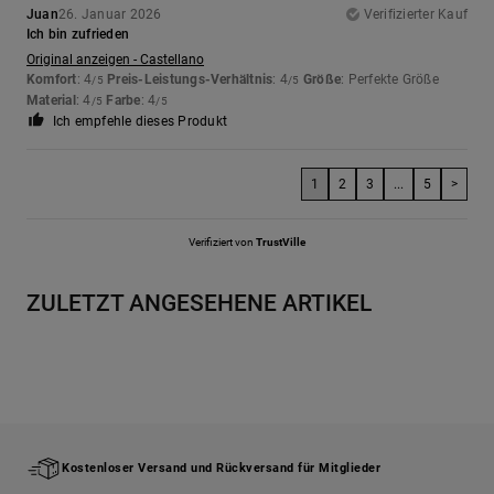
Juan
26. Januar 2026
Verifizierter Kauf
Ich bin zufrieden
Original anzeigen - Castellano
Komfort
: 4
Preis-Leistungs-Verhältnis
: 4
Größe
: Perfekte Größe
/5
/5
Material
: 4
Farbe
: 4
/5
/5
Ich empfehle dieses Produkt
1
2
3
...
5
>
Verifiziert von
TrustVille
ZULETZT ANGESEHENE ARTIKEL
Kostenloser Versand und Rückversand für Mitglieder