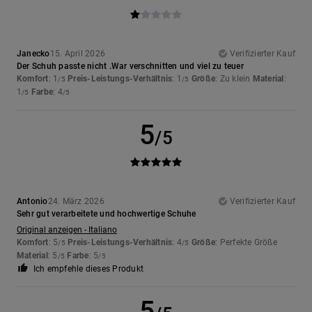
Janecko
15. April 2026
Verifizierter Kauf
Der Schuh passte nicht .War verschnitten und viel zu teuer
Komfort
: 1
Preis-Leistungs-Verhältnis
: 1
Größe
: Zu klein
Material
:
/5
/5
1
Farbe
: 4
/5
/5
5
/5
Antonio
24. März 2026
Verifizierter Kauf
Sehr gut verarbeitete und hochwertige Schuhe
Original anzeigen - Italiano
Komfort
: 5
Preis-Leistungs-Verhältnis
: 4
Größe
: Perfekte Größe
/5
/5
Material
: 5
Farbe
: 5
/5
/5
Ich empfehle dieses Produkt
5