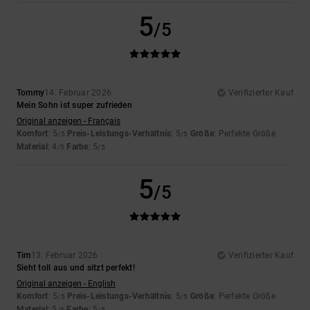
5
/5
Tommy
14. Februar 2026
Verifizierter Kauf
Mein Sohn ist super zufrieden
Original anzeigen - Français
Komfort
: 5
Preis-Leistungs-Verhältnis
: 5
Größe
: Perfekte Größe
/5
/5
Material
: 4
Farbe
: 5
/5
/5
5
/5
Tim
13. Februar 2026
Verifizierter Kauf
Sieht toll aus und sitzt perfekt!
Original anzeigen - English
Komfort
: 5
Preis-Leistungs-Verhältnis
: 5
Größe
: Perfekte Größe
/5
/5
Material
: 5
Farbe
: 5
/5
/5