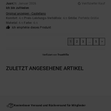
Juan
26. Januar 2026
Verifizierter Kauf
Ich bin zufrieden
Original anzeigen - Castellano
Komfort
: 4
Preis-Leistungs-Verhältnis
: 4
Größe
: Perfekte Größe
/5
/5
Material
: 4
Farbe
: 4
/5
/5
Ich empfehle dieses Produkt
1
2
3
...
5
>
Verifiziert von
TrustVille
ZULETZT ANGESEHENE ARTIKEL
Kostenloser Versand und Rückversand für Mitglieder