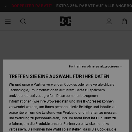
Direkt
zur
DOPPELTER RABATT*:
EXTRA 25% RABATT AUF ALLE ANGEB
Produktinformation
springen
DOPPELTER
SALE MÄNNER
ESSENTIALS
ESSENTIALS
ESSENTIALS
SKATE SHOP
SNOW SHOP FÜR
Auf meine
Schuhe
Schuhe
Sale Schuhe
Stag
Astrix
Neue Kollektio
Neue Kollektio
Caps & Hüte
Chelsea
Pixie
Neue Kollektio
Schneejacken
Court Graffik
Neue Kollektio
Neue Kollektio
Hüte & Caps
Skaterschuhe
Team
Schneejacken
Snowboard Boo
Snowboard Boo
Bestellung
RABATT
MÄNNER
zugreifen
SALE FRAUEN
HIGHLIGHTS
HIGHLIGHTS
SCHUHE
COMMUNITY
Sale Bekleidun
Snow
Sale Bekleidun
Court Graffik
Ducati
Skate
Sweatshirts
Mützen
Court Graffik
Astrix
Sneakers
Snowboardhos
Pure
Skate
T-Shirts
Mützen
Alle ansehen
Snowboardhos
Schneejacken
Snowboardjac
MÄNNER
SNOW SHOP FÜR
Fortfahren ohne zu akzeptieren
Versand
FRAUEN
SALE KINDER
SCHUHE
SCHUHE
BEKLEIDUNG
Accessoires
Sale Accessoi
Lynx
DC Command
Sneakers
T-shirts
Taschen &
Alle ansehen
DC Command
Skate
Alle ansehen
Stag
Babyschuhe
Sweatshirts &
Taschen
Snowboard Boo
Snowboardhos
Snowboardhos
TREFFEN SIE EINE AUSWAHL FÜR IHRE DATEN
FRAUEN
Rucksäcke
Hoodies
Retouren
Wir und unsere Partner verwenden Cookies oder eine vergleichbare
SNOW SHOP FÜR
Technologie, um Informationen auf Ihrem Gerät zu speichern
BEKLEIDUNG
KLEIDUNG
ACCESSOIRES
SALE SNOW
Sale Snow
Pure
Manteca
Sandalen
Hemden
Manteca
Sandalen
Sneakers
Alle ansehen
Winterschuhe
Alle ansehen
Mützen
KINDER
und/oder darauf zuzugreifen. Diese personenbezogenen
KINDER
Alle ansehen
Jacken & Mänt
Informationen (wie Ihre Browserdaten und Ihre IP-Adresse) können
Bezahlung
verwendet werden, um Ihnen personalisierte Beiträge und Inhalte zu
ACCESSOIRES
T-Shirts
Jacken & Mänt
Net
Construct
Winterschuhe
Jeans
Best Sellers
Snowboard Boo
Alle ansehen
Polarfleece &
Alle ansehen
präsentieren, um die Leistung von Werbung und Inhalten zu messen,
SKATE
Hemden
Softshells
um Werbung zu personalisieren, und um mehr über ihr Publikum zu
Geschenkkarte
erfahren, um die Produkte unserer Partner zu entwickeln und zu
Jacken & Mänt
Hoodies &
Alle ansehen
Ascend
Snowboard Boo
Jacken & Mänt
Unisex
verbessern. Sie können Ihre Wahl so einstellen, dass Sie Cookies, die
COURT GRAFFIK
Sweatshirts
Jeans & Hosen
Mützen