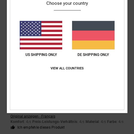
5
/5
Choose your country
Pedro
16. Februar 2026
Verifizierter Kauf
Sie sind bequem, schön und von guter Qualität
Original anzeigen - Castellano
Komfort
: 5
Preis-Leistungs-Verhältnis
: 4
Größe
: Groß
Material
: 5
/5
/5
/5
Farbe
: 5
/5
US SHIPPING ONLY
DE SHIPPING ONLY
Ich empfehle dieses Produkt
VIEW ALL COUNTRIES
5
/5
Samuel
15. Februar 2026
Verifizierter Kauf
Super bequem
Original anzeigen - Français
Komfort
: 4
Preis-Leistungs-Verhältnis
: 4
Material
: 4
Farbe
: 4
/5
/5
/5
/5
Ich empfehle dieses Produkt