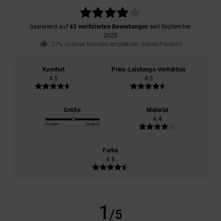
basierend auf
43 verifizierten Bewertungen
seit September
2025
77% unserer Kunden empfehlen dieses Produkt
Komfort
Preis-Leistungs-Verhältnis
4.5
4.5
Größe
Material
4.4
Zu klein
Zu groß
Farbe
4.8
1
/5