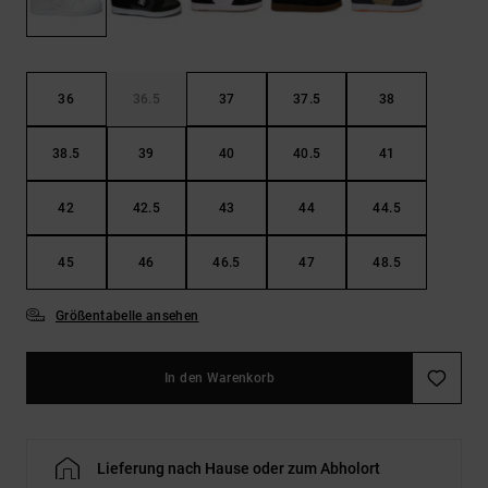
Kontaktformular.
FAQ
ansehen
36
36.5
37
37.5
38
38.5
39
40
40.5
41
42
42.5
43
44
44.5
45
46
46.5
47
48.5
Größentabelle ansehen
In den Warenkorb
Lieferung nach Hause oder zum Abholort