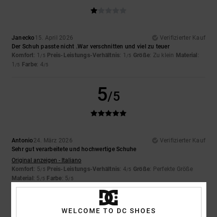
Janecko
15. April 2026
Verifizierter Kauf
Der Schuh passte nicht .War verschnitten und viel zu teuer
Komfort
: 1
Preis-Leistungs-Verhältnis
: 1
Größe
: Zu klein
Material
:
/5
/5
1
Farbe
: 4
/5
/5
5
/5
Antonio
24. März 2026
Verifizierter Kauf
Sehr gut verarbeitete und hochwertige Schuhe
Original anzeigen - Italiano
Komfort
: 5
Preis-Leistungs-Verhältnis
: 4
Größe
: Perfekte Größe
/5
/5
Material
: 5
Farbe
: 5
/5
/5
Ich empfehle dieses Produkt
WELCOME TO DC SHOES