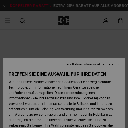
Direkt
zur
DOPPELTER RABATT*:
EXTRA 25% RABATT AUF ALLE ANGEB
Produktinformation
springen
DOPPELTER
SALE MÄNNER
ESSENTIALS
ESSENTIALS
ESSENTIALS
SKATE SHOP
SNOW SHOP FÜR
Auf meine
Schuhe
Schuhe
Sale Schuhe
Stag
Astrix
Neue Kollektio
Neue Kollektio
Caps & Hüte
Chelsea
Pixie
Neue Kollektio
Schneejacken
Court Graffik
Neue Kollektio
Neue Kollektio
Hüte & Caps
Skaterschuhe
Team
Schneejacken
Snowboard Boo
Snowboard Boo
Bestellung
RABATT
MÄNNER
zugreifen
SALE FRAUEN
HIGHLIGHTS
HIGHLIGHTS
SCHUHE
COMMUNITY
Sale Bekleidun
Snow
Sale Bekleidun
Court Graffik
Ducati
Skate
Sweatshirts
Mützen
Court Graffik
Astrix
Sneakers
Snowboardhos
Pure
Skate
T-Shirts
Mützen
Alle ansehen
Snowboardhos
Schneejacken
Snowboardjac
MÄNNER
SNOW SHOP FÜR
Fortfahren ohne zu akzeptieren
Versand
FRAUEN
SALE KINDER
SCHUHE
SCHUHE
BEKLEIDUNG
Accessoires
Sale Accessoi
Lynx
DC Command
Sneakers
T-shirts
Taschen &
Alle ansehen
DC Command
Skate
Alle ansehen
Stag
Babyschuhe
Sweatshirts &
Taschen
Snowboard Boo
Snowboardhos
Snowboardhos
TREFFEN SIE EINE AUSWAHL FÜR IHRE DATEN
FRAUEN
Rucksäcke
Hoodies
Retouren
Wir und unsere Partner verwenden Cookies oder eine vergleichbare
SNOW SHOP FÜR
Technologie, um Informationen auf Ihrem Gerät zu speichern
BEKLEIDUNG
KLEIDUNG
ACCESSOIRES
SALE SNOW
Sale Snow
Pure
Manteca
Sandalen
Hemden
Manteca
Sandalen
Sneakers
Alle ansehen
Winterschuhe
Alle ansehen
Mützen
KINDER
und/oder darauf zuzugreifen. Diese personenbezogenen
KINDER
Alle ansehen
Jacken & Mänt
Informationen (wie Ihre Browserdaten und Ihre IP-Adresse) können
Bezahlung
verwendet werden, um Ihnen personalisierte Beiträge und Inhalte zu
ACCESSOIRES
T-Shirts
Jacken & Mänt
Net
Construct
Winterschuhe
Jeans
Best Sellers
Snowboard Boo
Alle ansehen
Polarfleece &
Alle ansehen
präsentieren, um die Leistung von Werbung und Inhalten zu messen,
SKATE
Hemden
Softshells
um Werbung zu personalisieren, und um mehr über ihr Publikum zu
Geschenkkarte
erfahren, um die Produkte unserer Partner zu entwickeln und zu
Jacken & Mänt
Hoodies &
Alle ansehen
Ascend
Snowboard Boo
Jacken & Mänt
Unisex
verbessern. Sie können Ihre Wahl so einstellen, dass Sie Cookies, die
COURT GRAFFIK
Sweatshirts
Jeans & Hosen
Mützen