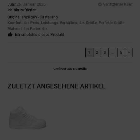
Juan
26. Januar 2026
Verifizierter Kauf
Ich bin zufrieden
Original anzeigen - Castellano
Komfort
: 4
Preis-Leistungs-Verhältnis
: 4
Größe
: Perfekte Größe
/5
/5
Material
: 4
Farbe
: 4
/5
/5
Ich empfehle dieses Produkt
1
2
3
...
5
>
Verifiziert von
TrustVille
ZULETZT ANGESEHENE ARTIKEL