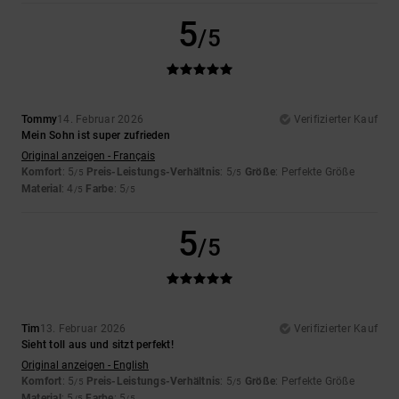
5
/5
Tommy
14. Februar 2026
Verifizierter Kauf
Mein Sohn ist super zufrieden
Original anzeigen - Français
Komfort
: 5
Preis-Leistungs-Verhältnis
: 5
Größe
: Perfekte Größe
/5
/5
Material
: 4
Farbe
: 5
/5
/5
5
/5
Tim
13. Februar 2026
Verifizierter Kauf
Sieht toll aus und sitzt perfekt!
Original anzeigen - English
Komfort
: 5
Preis-Leistungs-Verhältnis
: 5
Größe
: Perfekte Größe
/5
/5
Material
: 5
Farbe
: 5
/5
/5