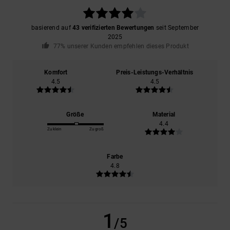
basierend auf
43 verifizierten Bewertungen
seit September
2025
77% unserer Kunden empfehlen dieses Produkt
Komfort
Preis-Leistungs-Verhältnis
4.5
4.5
Größe
Material
4.4
Zu klein
Zu groß
Farbe
4.8
1
/5