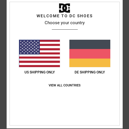
5
/5
WELCOME TO DC SHOES
Choose your country
Pedro
16. Februar 2026
Verifizierter Kauf
Sie sind bequem, schön und von guter Qualität
Original anzeigen - Castellano
Komfort
: 5
Preis-Leistungs-Verhältnis
: 4
Größe
: Groß
Material
: 5
/5
/5
/5
Farbe
: 5
/5
Ich empfehle dieses Produkt
5
/5
US SHIPPING ONLY
DE SHIPPING ONLY
VIEW ALL COUNTRIES
Samuel
15. Februar 2026
Verifizierter Kauf
Super bequem
Original anzeigen - Français
Komfort
: 4
Preis-Leistungs-Verhältnis
: 4
Material
: 4
Farbe
: 4
/5
/5
/5
/5
Ich empfehle dieses Produkt