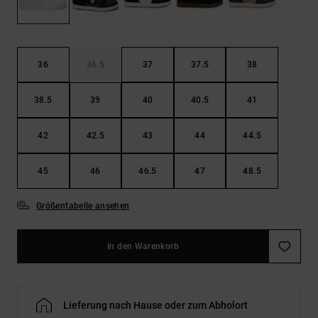
Kontaktformular.
FAQ
ansehen
36
36.5
37
37.5
38
38.5
39
40
40.5
41
42
42.5
43
44
44.5
45
46
46.5
47
48.5
Größentabelle ansehen
In den Warenkorb
Lieferung nach Hause oder zum Abholort