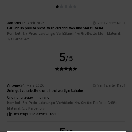
Janecko
15. April 2026
Verifizierter Kauf
Der Schuh passte nicht .War verschnitten und viel zu teuer
Komfort
: 1
Preis-Leistungs-Verhältnis
: 1
Größe
: Zu klein
Material
:
/5
/5
1
Farbe
: 4
/5
/5
5
/5
Antonio
24. März 2026
Verifizierter Kauf
Sehr gut verarbeitete und hochwertige Schuhe
Original anzeigen - Italiano
Komfort
: 5
Preis-Leistungs-Verhältnis
: 4
Größe
: Perfekte Größe
/5
/5
Material
: 5
Farbe
: 5
/5
/5
Ich empfehle dieses Produkt