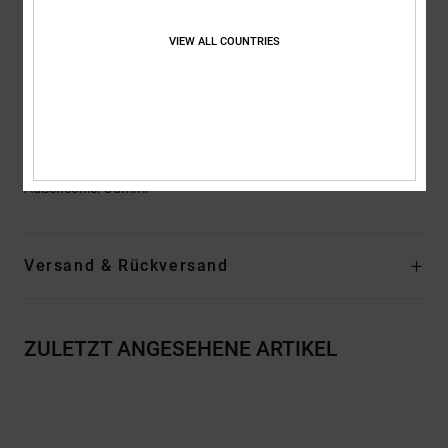
Riemen:
Bänder, die die Zunge zentrieren
Futter:
Mesh-Futter für extra Komfort
VIEW ALL COUNTRIES
EVA-Einlegesohle
Logo:
Die unverkennbare Pill-Pattern-Lauffläche von DC
Andere Features: Logo am Quartier
Zusammensetzung
Obermaterial: Leder (Kuh) / Futter: Textil /
Außensohle: Gummi
Versand & Rückversand
ZULETZT ANGESEHENE ARTIKEL