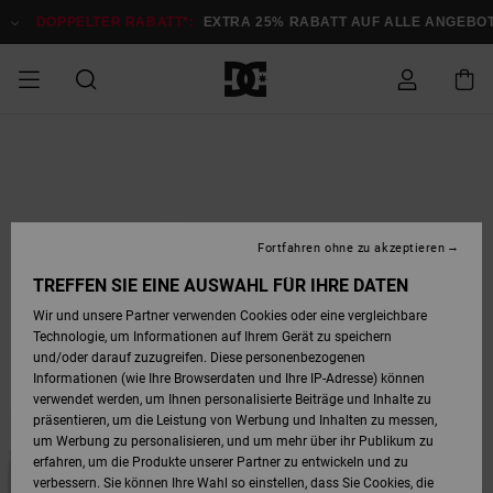
Direkt
zur
DOPPELTER RABATT*:
EXTRA 25% RABATT AUF ALLE ANGEBOT
Produktinformation
springen
DOPPELTER
SALE MÄNNER
ESSENTIALS
ESSENTIALS
ESSENTIALS
SKATE SHOP
SNOW SHOP FÜR
Auf meine
Schuhe
Schuhe
Sale Schuhe
Stag
Astrix
Neue Kollektio
Neue Kollektio
Caps & Hüte
Chelsea
Pixie
Neue Kollektio
Schneejacken
Court Graffik
Neue Kollektio
Neue Kollektio
Hüte & Caps
Skaterschuhe
Team
Schneejacken
Snowboard Boo
Snowboard Boo
Bestellung
RABATT
MÄNNER
zugreifen
SALE FRAUEN
HIGHLIGHTS
HIGHLIGHTS
SCHUHE
COMMUNITY
Sale Bekleidun
Snow
Sale Bekleidun
Court Graffik
Ducati
Skate
Sweatshirts
Mützen
Court Graffik
Astrix
Sneakers
Snowboardhos
Pure
Skate
T-Shirts
Mützen
Alle ansehen
Snowboardhos
Schneejacken
Snowboardjac
MÄNNER
SNOW SHOP FÜR
Fortfahren ohne zu akzeptieren
Versand
FRAUEN
SALE KINDER
SCHUHE
SCHUHE
BEKLEIDUNG
Accessoires
Sale Accessoi
Lynx
DC Command
Sneakers
T-shirts
Taschen &
Alle ansehen
DC Command
Skate
Alle ansehen
Stag
Babyschuhe
Sweatshirts &
Taschen
Snowboard Boo
Snowboardhos
Snowboardhos
TREFFEN SIE EINE AUSWAHL FÜR IHRE DATEN
FRAUEN
Rucksäcke
Hoodies
Retouren
Wir und unsere Partner verwenden Cookies oder eine vergleichbare
SNOW SHOP FÜR
Technologie, um Informationen auf Ihrem Gerät zu speichern
BEKLEIDUNG
KLEIDUNG
ACCESSOIRES
SALE SNOW
Sale Snow
Pure
Manteca
Sandalen
Hemden
Manteca
Sandalen
Sneakers
Alle ansehen
Winterschuhe
Alle ansehen
Mützen
KINDER
und/oder darauf zuzugreifen. Diese personenbezogenen
KINDER
Alle ansehen
Jacken & Mänt
Informationen (wie Ihre Browserdaten und Ihre IP-Adresse) können
Bezahlung
verwendet werden, um Ihnen personalisierte Beiträge und Inhalte zu
ACCESSOIRES
T-Shirts
Jacken & Mänt
Net
Construct
Winterschuhe
Jeans
Best Sellers
Snowboard Boo
Alle ansehen
Polarfleece &
Alle ansehen
präsentieren, um die Leistung von Werbung und Inhalten zu messen,
SKATE
Hemden
Softshells
um Werbung zu personalisieren, und um mehr über ihr Publikum zu
Geschenkkarte
erfahren, um die Produkte unserer Partner zu entwickeln und zu
Jacken & Mänt
Hoodies &
Alle ansehen
Ascend
Snowboard Boo
Jacken & Mänt
Unisex
verbessern. Sie können Ihre Wahl so einstellen, dass Sie Cookies, die
COURT GRAFFIK
Sweatshirts
Jeans & Hosen
Mützen