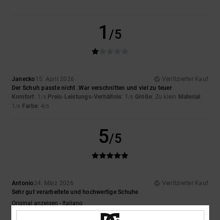
1
/5
Janecko
15. April 2026
Verifizierter Kauf
Der Schuh passte nicht .War verschnitten und viel zu teuer
Komfort
: 1
Preis-Leistungs-Verhältnis
: 1
Größe
: Zu klein
Material
:
/5
/5
1
Farbe
: 4
/5
/5
5
/5
Antonio
24. März 2026
Verifizierter Kauf
Sehr gut verarbeitete und hochwertige Schuhe
Original anzeigen - Italiano
Komfort
: 5
Preis-Leistungs-Verhältnis
: 4
Größe
: Perfekte Größe
/5
/5