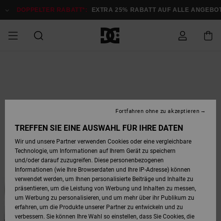
Direkt
zur
DOPPELTER RABATT*:
EXTRA 25% RABATT AUF ALLE ANGEB
Produktinformation
springen
DOPPELTER
SALE MÄNNER
ESSENTIALS
ESSENTIALS
ESSENTIALS
SKATE SHOP
SNOW SHOP FÜR
Auf meine
Schuhe
Schuhe
Sale Schuhe
Stag
Astrix
Neue Kollektio
Neue Kollektio
Caps & Hüte
Chelsea
Pixie
Neue Kollektio
Schneejacken
Court Graffik
Neue Kollektio
Neue Kollektio
Hüte & Caps
Skaterschuhe
Team
Schneejacken
Snowboard Boo
Snowboard Boo
Bestellung
RABATT
MÄNNER
zugreifen
SALE FRAUEN
HIGHLIGHTS
HIGHLIGHTS
SCHUHE
COMMUNITY
Sale Bekleidun
Snow
Sale Bekleidun
Court Graffik
Ducati
Skate
Sweatshirts
Mützen
Court Graffik
Astrix
Sneakers
Snowboardhos
Pure
Skate
T-Shirts
Mützen
Alle ansehen
Snowboardhos
Schneejacken
Snowboardjac
MÄNNER
SNOW SHOP FÜR
Fortfahren ohne zu akzeptieren
Versand
FRAUEN
SALE KINDER
SCHUHE
SCHUHE
BEKLEIDUNG
Accessoires
Sale Accessoi
Lynx
DC Command
Sneakers
T-shirts
Taschen &
Alle ansehen
DC Command
Skate
Alle ansehen
Stag
Babyschuhe
Sweatshirts &
Taschen
Snowboard Boo
Snowboardhos
Snowboardhos
TREFFEN SIE EINE AUSWAHL FÜR IHRE DATEN
FRAUEN
Rucksäcke
Hoodies
Retouren
Wir und unsere Partner verwenden Cookies oder eine vergleichbare
SNOW SHOP FÜR
Technologie, um Informationen auf Ihrem Gerät zu speichern
BEKLEIDUNG
KLEIDUNG
ACCESSOIRES
SALE SNOW
Sale Snow
Pure
Manteca
Sandalen
Hemden
Manteca
Sandalen
Sneakers
Alle ansehen
Winterschuhe
Alle ansehen
Mützen
KINDER
und/oder darauf zuzugreifen. Diese personenbezogenen
KINDER
Alle ansehen
Jacken & Mänt
Informationen (wie Ihre Browserdaten und Ihre IP-Adresse) können
Bezahlung
verwendet werden, um Ihnen personalisierte Beiträge und Inhalte zu
ACCESSOIRES
T-Shirts
Jacken & Mänt
Net
Construct
Winterschuhe
Jeans
Best Sellers
Snowboard Boo
Alle ansehen
Polarfleece &
Alle ansehen
präsentieren, um die Leistung von Werbung und Inhalten zu messen,
SKATE
Hemden
Softshells
um Werbung zu personalisieren, und um mehr über ihr Publikum zu
Geschenkkarte
erfahren, um die Produkte unserer Partner zu entwickeln und zu
Jacken & Mänt
Hoodies &
Alle ansehen
Ascend
Snowboard Boo
Jacken & Mänt
Unisex
verbessern. Sie können Ihre Wahl so einstellen, dass Sie Cookies, die
COURT GRAFFIK
Sweatshirts
Jeans & Hosen
Mützen