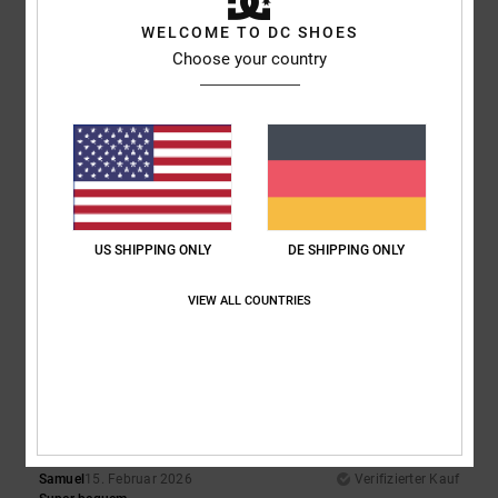
Material
: 5
Farbe
: 5
/5
/5
Ich empfehle dieses Produkt
WELCOME TO DC SHOES
Choose your country
5
/5
Pedro
16. Februar 2026
Verifizierter Kauf
Sie sind bequem, schön und von guter Qualität
Original anzeigen - Castellano
US SHIPPING ONLY
DE SHIPPING ONLY
Komfort
: 5
Preis-Leistungs-Verhältnis
: 4
Größe
: Groß
Material
: 5
/5
/5
/5
Farbe
: 5
/5
VIEW ALL COUNTRIES
Ich empfehle dieses Produkt
5
/5
Samuel
15. Februar 2026
Verifizierter Kauf