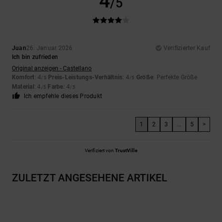
4
/5
Juan
26. Januar 2026
Verifizierter Kauf
Ich bin zufrieden
Original anzeigen - Castellano
Komfort
: 4
Preis-Leistungs-Verhältnis
: 4
Größe
: Perfekte Größe
/5
/5
Material
: 4
Farbe
: 4
/5
/5
Ich empfehle dieses Produkt
1
2
3
...
5
>
Verifiziert von
TrustVille
ZULETZT ANGESEHENE ARTIKEL