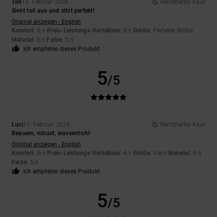
Tim
13. Februar 2026
Verifizierter Kauf
Sieht toll aus und sitzt perfekt!
Original anzeigen - English
Komfort
: 5
Preis-Leistungs-Verhältnis
: 5
Größe
: Perfekte Größe
/5
/5
Material
: 5
Farbe
: 5
/5
/5
Ich empfehle dieses Produkt
5
/5
Luci
11. Februar 2026
Verifizierter Kauf
Bequem, robust, wasserdicht
Original anzeigen - English
Komfort
: 5
Preis-Leistungs-Verhältnis
: 4
Größe
: Klein
Material
: 5
/5
/5
/5
Farbe
: 5
/5
Ich empfehle dieses Produkt
5
/5