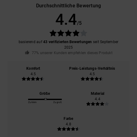
Durchschnittliche Bewertung
4.4
/5
basierend auf
43 verifizierten Bewertungen
seit September
2025
77% unserer Kunden empfehlen dieses Produkt
Komfort
Preis-Leistungs-Verhältnis
4.5
4.5
Größe
Material
4.4
Zu klein
Zu groß
Farbe
4.8