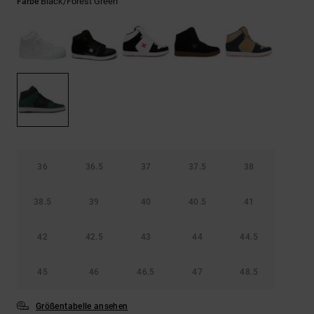
Kontaktformular.
Black/forest Green
Farbe
FAQ
ansehen
36
36.5
37
37.5
38
38.5
39
40
40.5
41
42
42.5
43
44
44.5
45
46
46.5
47
48.5
Größentabelle ansehen