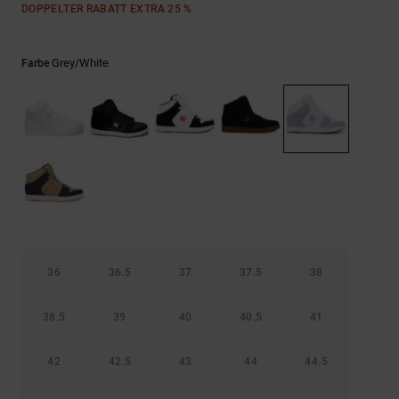
Kontaktformular.
DOPPELTER RABATT EXTRA 25 %
FAQ
ansehen
Grey/white
Farbe
36
36.5
37
37.5
38
38.5
39
40
40.5
41
42
42.5
43
44
44.5