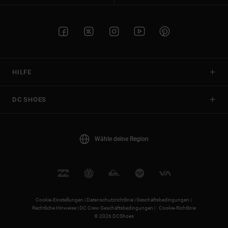
HILFE
DC SHOES
Wähle deine Region
Cookie-Einstellungen |
Datenschutzrichtlinie |
Geschäftsbedingungen |
Rechtliche Hinweise |
DC Crew Geschäftsbedingungen |
Cookie-Richtlinie
© 2026 DCShoes