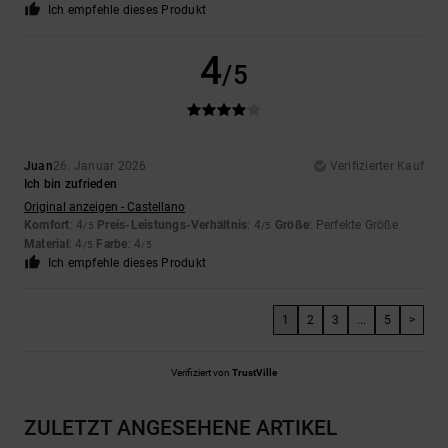
Ich empfehle dieses Produkt
4
/5
Juan
26. Januar 2026
Verifizierter Kauf
Ich bin zufrieden
Original anzeigen - Castellano
Komfort
: 4
Preis-Leistungs-Verhältnis
: 4
Größe
: Perfekte Größe
/5
/5
Material
: 4
Farbe
: 4
/5
/5
Ich empfehle dieses Produkt
1
2
3
...
5
>
Verifiziert von
TrustVille
ZULETZT ANGESEHENE ARTIKEL