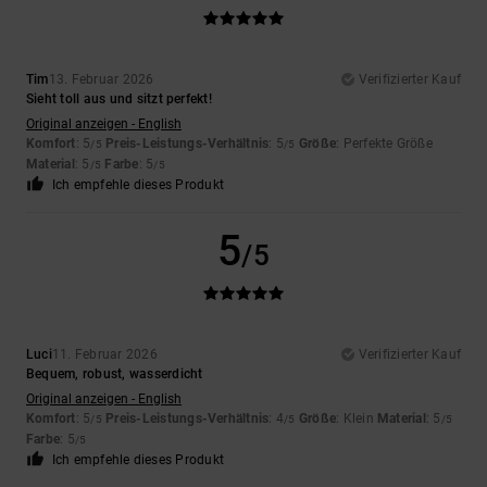
Tim
13. Februar 2026
Verifizierter Kauf
Sieht toll aus und sitzt perfekt!
Original anzeigen - English
Komfort
: 5
Preis-Leistungs-Verhältnis
: 5
Größe
: Perfekte Größe
/5
/5
Material
: 5
Farbe
: 5
/5
/5
Ich empfehle dieses Produkt
5
/5
Luci
11. Februar 2026
Verifizierter Kauf
Bequem, robust, wasserdicht
Original anzeigen - English
Komfort
: 5
Preis-Leistungs-Verhältnis
: 4
Größe
: Klein
Material
: 5
/5
/5
/5
Farbe
: 5
/5
Ich empfehle dieses Produkt