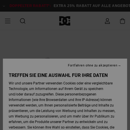
Direkt
zur
DOPPELTER RABATT*:
EXTRA 25% RABATT AUF ALLE ANGEB
Produktinformation
springen
DOPPELTER
SALE MÄNNER
ESSENTIALS
ESSENTIALS
ESSENTIALS
SKATE SHOP
SNOW SHOP FÜR
Auf meine
Schuhe
Schuhe
Sale Schuhe
Stag
Astrix
Neue Kollektio
Neue Kollektio
Caps & Hüte
Chelsea
Pixie
Neue Kollektio
Schneejacken
Court Graffik
Neue Kollektio
Neue Kollektio
Hüte & Caps
Skaterschuhe
Team
Schneejacken
Snowboard Boo
Snowboard Boo
Bestellung
RABATT
MÄNNER
zugreifen
SALE FRAUEN
HIGHLIGHTS
HIGHLIGHTS
SCHUHE
COMMUNITY
Sale Bekleidun
Snow
Sale Bekleidun
Court Graffik
Ducati
Skate
Sweatshirts
Mützen
Court Graffik
Astrix
Sneakers
Snowboardhos
Pure
Skate
T-Shirts
Mützen
Alle ansehen
Snowboardhos
Schneejacken
Snowboardjac
MÄNNER
SNOW SHOP FÜR
Fortfahren ohne zu akzeptieren
Versand
FRAUEN
SALE KINDER
SCHUHE
SCHUHE
BEKLEIDUNG
Accessoires
Sale Accessoi
Lynx
DC Command
Sneakers
T-shirts
Taschen &
Alle ansehen
DC Command
Skate
Alle ansehen
Stag
Babyschuhe
Sweatshirts &
Taschen
Snowboard Boo
Snowboardhos
Snowboardhos
TREFFEN SIE EINE AUSWAHL FÜR IHRE DATEN
FRAUEN
Rucksäcke
Hoodies
Retouren
Wir und unsere Partner verwenden Cookies oder eine vergleichbare
SNOW SHOP FÜR
Technologie, um Informationen auf Ihrem Gerät zu speichern
BEKLEIDUNG
KLEIDUNG
ACCESSOIRES
SALE SNOW
Sale Snow
Pure
Manteca
Sandalen
Hemden
Manteca
Sandalen
Sneakers
Alle ansehen
Winterschuhe
Alle ansehen
Mützen
KINDER
und/oder darauf zuzugreifen. Diese personenbezogenen
KINDER
Alle ansehen
Jacken & Mänt
Informationen (wie Ihre Browserdaten und Ihre IP-Adresse) können
Bezahlung
verwendet werden, um Ihnen personalisierte Beiträge und Inhalte zu
ACCESSOIRES
T-Shirts
Jacken & Mänt
Net
Construct
Winterschuhe
Jeans
Best Sellers
Snowboard Boo
Alle ansehen
Polarfleece &
Alle ansehen
präsentieren, um die Leistung von Werbung und Inhalten zu messen,
SKATE
Hemden
Softshells
um Werbung zu personalisieren, und um mehr über ihr Publikum zu
Geschenkkarte
erfahren, um die Produkte unserer Partner zu entwickeln und zu
Jacken & Mänt
Hoodies &
Alle ansehen
Ascend
Snowboard Boo
Jacken & Mänt
Unisex
verbessern. Sie können Ihre Wahl so einstellen, dass Sie Cookies, die
COURT GRAFFIK
Sweatshirts
Jeans & Hosen
Mützen