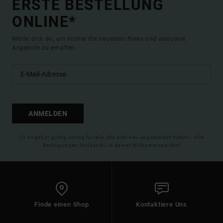
ERSTE BESTELLUNG
ONLINE*
Melde dich an, um immer die neuesten News und exklusive
Angebote zu erhalten.
ANMELDEN
(*) Angebot gültig online für alle, die sich neu angemeldet haben - Alle
Bedingungen findest du in deiner Willkommens-Mail
Finde einen Shop
Kontaktiere Uns