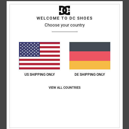
Sehr gut verarbeitete und hochwertige Schuhe
Original anzeigen - Italiano
Komfort
: 5
Preis-Leistungs-Verhältnis
: 4
Größe
: Perfekte Größe
/5
/5
WELCOME TO DC SHOES
Material
: 5
Farbe
: 5
/5
/5
Choose your country
Ich empfehle dieses Produkt
5
/5
Pedro
16. Februar 2026
Verifizierter Kauf
US SHIPPING ONLY
DE SHIPPING ONLY
Sie sind bequem, schön und von guter Qualität
Original anzeigen - Castellano
VIEW ALL COUNTRIES
Komfort
: 5
Preis-Leistungs-Verhältnis
: 4
Größe
: Groß
Material
: 5
/5
/5
/5
Farbe
: 5
/5
Ich empfehle dieses Produkt
5
/5