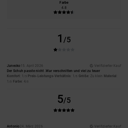
Farbe
4.8
1
/5
Janecko
15. April 2026
Verifizierter Kauf
Der Schuh passte nicht .War verschnitten und viel zu teuer
Komfort
: 1
Preis-Leistungs-Verhältnis
: 1
Größe
: Zu klein
Material
:
/5
/5
1
Farbe
: 4
/5
/5
5
/5
Antonio
24. März 2026
Verifizierter Kauf