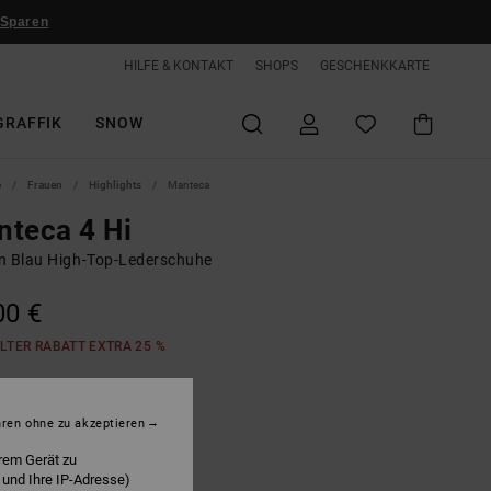
 Sparen
HILFE & KONTAKT
SHOPS
GESCHENKKARTE
GRAFFIK
SNOW
e
Frauen
Highlights
Manteca
teca 4 Hi
n Blau High-Top-Lederschuhe
00 €
LTER RABATT EXTRA 25 %
lue/white
hren ohne zu akzeptieren
rem Gerät zu
 und Ihre IP-Adresse)