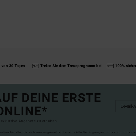
b von 30 Tagen
Treten Sie dem Treueprogramm bei
100% siche
UF DEINE ERSTE
ONLINE*
exklusive Angebote zu erhalten.
online für alle, die sich neu angemeldet haben - Alle Bedingungen findest du in dei