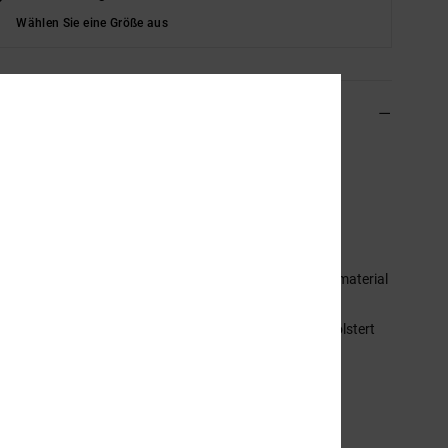
Wählen Sie eine Größe aus
ils & Funktionen
n Blau High-Top-Lederschuhe
ADJS100164
Farbcode
bwt
ionen
aterial:
Leder-, Nubukleder-, Wildleder- oder Mesh-Obermaterial
ußensohle:
Abriebfeste, griffige Gummiaußensohle
ußbett:
Schaft und Zunge für Komfort mit Schaum gepolstert
iemen:
Bänder, die die Zunge zentrieren
utter:
Mesh-Futter für extra Komfort
VA-Einlegesohle
ogo:
Die unverkennbare Pill-Pattern-Lauffläche von DC