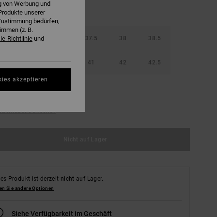
ng von Werbung und
Produkte unserer
r Zustimmung bedürfen,
immen (z. B.
36.5
37
37.5
38
38.5
e-Richtlinie
und
40
40.5
41
42
42.5
kies akzeptieren
ößentabelle ansehen
Nicht auf Lager
es Produkt ist derzeit nicht auf Lager.
en Sie andere Optionen
Siehe Verfügbarkeit im Geschäft