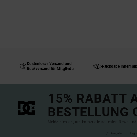
Kostenloser Versand und
Rückgabe innerhal
Rückversand für Mitglieder
15% RABATT A
BESTELLUNG 
Melde dich an, um immer die neuesten News und 
(*) Angebot gültig 