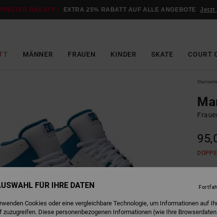
PPELTER RABATT*:
EXTRA 25% RABATT AUF ALLE ANGEBOTE
Jetzt
TT
MÄNNER
FRAUEN
KINDER
SKATE
COURT 
Startseit
Man
Fraue
95,
DOPPE
B
Farbe
 AUSWAHL FÜR IHRE DATEN
Fortfa
erwenden Cookies oder eine vergleichbare Technologie, um Informationen auf Ih
f zuzugreifen. Diese personenbezogenen Informationen (wie Ihre Browserdaten