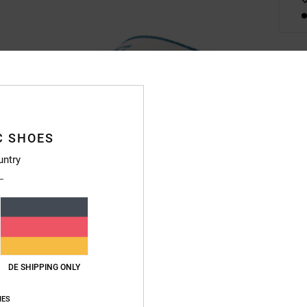
Deta
Fraue
Style
C SHOES
untry
Funkt
M
A
F
R
F
DE SHIPPING ONLY
E
L
IES