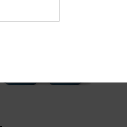
A
Zusa
Außen
Vers
L