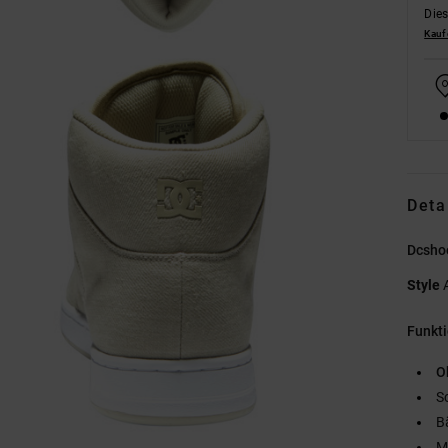
Dies
Kauf
Deta
Dcsho
Style
Funkt
O
S
B
M