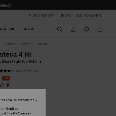
 Sparen
HILFE & KONTAKT
SHOPS
GESCHENKKARTE
GRAFFIK
SNOW
e
Männer
Schuhe
Sneakers
teca 4 Hi
x Beige High-Top-Schuhe
(43 Bewertungen)
€
50%
50 €
hren ohne zu akzeptieren
rem Gerät zu
Tan
 und Ihre IP-Adresse)