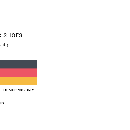
4.4
/5
basierend auf
43 verifizierten Bewertungen
seit September 2025
77% unserer Kunden empfehlen dieses Produkt
C SHOES
untry
s-Leistungs-Verhältnis
Größe
Materi
4.5
4.4
Zu klein
Zu groß
026
ht .War verschnitten und viel zu teuer
DE SHIPPING ONLY
eistungs-Verhältnis
: 1
Größe
: Zu klein
Material
: 1
Farbe
: 4
/5
/5
/5
IES
26
te und hochwertige Schuhe
aliano
eistungs-Verhältnis
: 4
Größe
: Perfekte Größe
Material
: 5
Farbe
: 5
/5
/5
/5