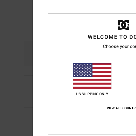
WELCOME TO D
Choose your co
Komfort
Prei
4.5
1
/5
Janecko
15. April 2
Der Schuh passte nic
US SHIPPING ONLY
Komfort
: 1
Preis-L
/5
VIEW ALL COUNTR
Antonio
24. März 20
5
/5
Sehr gut verarbeite
Original anzeigen - It
Komfort
: 5
Preis-L
/5