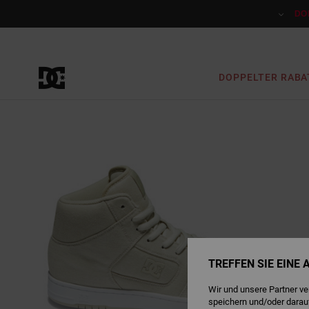
Direkt
zur
DO
Produktinformation
springen
DOPPELTER RABA
TREFFEN SIE EINE
Wir und unsere Partner v
speichern und/oder darau