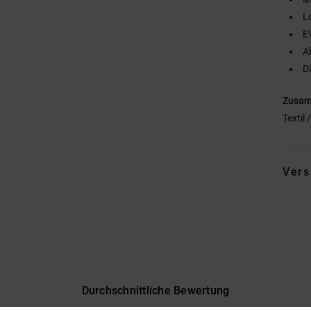
L
E
A
D
Zusa
Textil
Vers
Durchschnittliche Bewertung