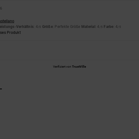
26
astellano
eistungs-Verhältnis
: 4
Größe
: Perfekte Größe
Material
: 4
Farbe
: 4
/5
/5
/5
eses Produkt
Verifiziert von
TrustVille
L