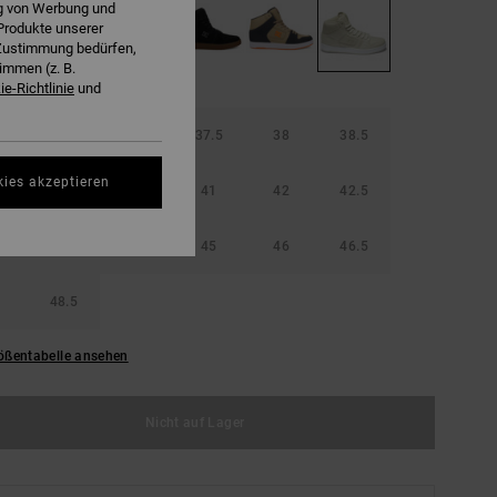
ng von Werbung und
Produkte unserer
r Zustimmung bedürfen,
immen (z. B.
e-Richtlinie
und
36.5
37
37.5
38
38.5
kies akzeptieren
40
40.5
41
42
42.5
44
44.5
45
46
46.5
48.5
ößentabelle ansehen
Nicht auf Lager