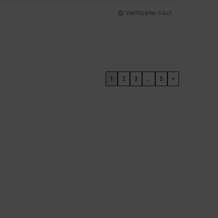
Verifizierter Kauf
1
2
3
...
5
>