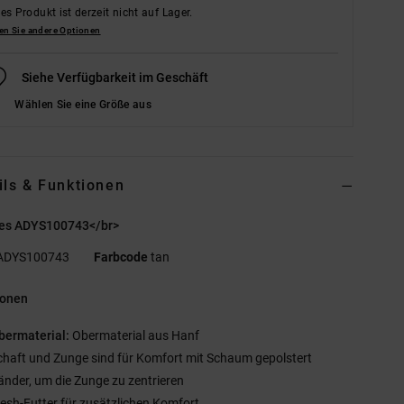
es Produkt ist derzeit nicht auf Lager.
en Sie andere Optionen
Siehe Verfügbarkeit im Geschäft
Wählen Sie eine Größe aus
ils & Funktionen
es ADYS100743</br>
ADYS100743
Farbcode
tan
ionen
bermaterial:
Obermaterial aus Hanf
chaft und Zunge sind für Komfort mit Schaum gepolstert
änder, um die Zunge zu zentrieren
esh-Futter für zusätzlichen Komfort