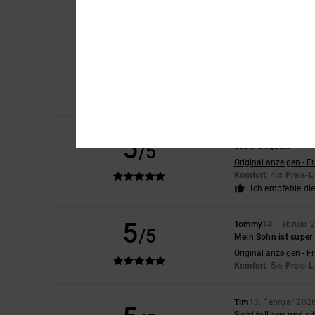
Ich empfehle di
Pedro
16. Februar 2
5
/5
Sie sind bequem, sc
Original anzeigen - C
Komfort
: 5
Preis-L
/5
Ich empfehle di
Samuel
15. Februar 
5
/5
Super bequem
Original anzeigen - F
Komfort
: 4
Preis-L
/5
Ich empfehle di
5
Tommy
14. Februar 
/5
Mein Sohn ist super 
Original anzeigen - F
Komfort
: 5
Preis-L
/5
Tim
13. Februar 202