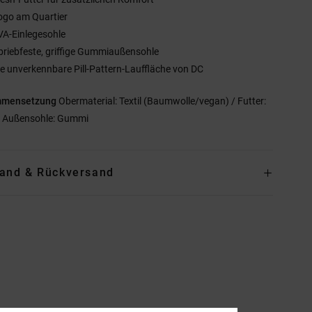
ogo am Quartier
VA-Einlegesohle
briebfeste, griffige Gummiaußensohle
ie unverkennbare Pill-Pattern-Lauffläche von DC
mmensetzung
Obermaterial: Textil (Baumwolle/vegan) / Futter:
 / Außensohle: Gummi
and & Rückversand