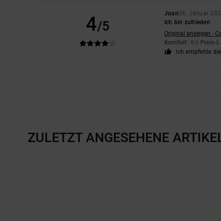
Juan
26. Januar 20
4
/5
Ich bin zufrieden
Original anzeigen - C
Komfort
: 4
Preis-L
/5
Ich empfehle di
ZULETZT ANGESEHENE ARTIKE