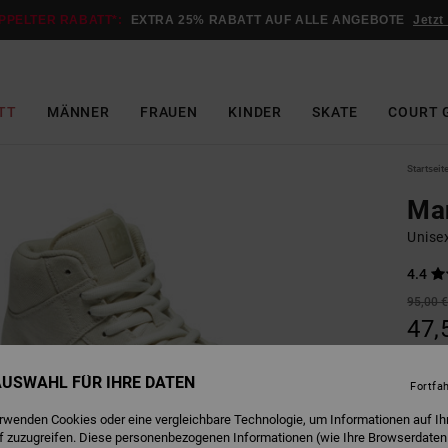
PPELTER RABATT*:
EXTRA 25% RABATT AUF ALLE ANGEBOTE
Jetzt
TT
MÄNNER
FRAUEN
KINDER
SKATE
COURT 
Startseit
Man
Unise
4.4
95,00 
47,
SALE
 AUSWAHL FÜR IHRE DATEN
Fortfa
erwenden Cookies oder eine vergleichbare Technologie, um Informationen auf Ih
Farbe
f zuzugreifen. Diese personenbezogenen Informationen (wie Ihre Browserdaten