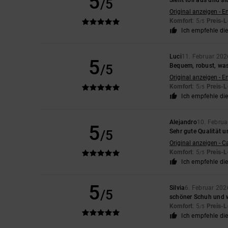
5
/5
Sieht toll aus und sit
Original anzeigen - E
Komfort
: 5
Preis-L
/5
Ich empfehle di
Luci
11. Februar 202
5
/5
Bequem, robust, was
Original anzeigen - E
Komfort
: 5
Preis-L
/5
Ich empfehle di
Alejandro
10. Februa
5
/5
Sehr gute Qualität 
Original anzeigen - C
Komfort
: 5
Preis-L
/5
Ich empfehle di
5
Silvia
6. Februar 202
/5
schöner Schuh und 
Komfort
: 5
Preis-L
/5
Ich empfehle di