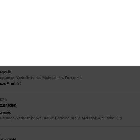
eses Produkt
026
hön und von guter Qualität
astellano
eistungs-Verhältnis
: 4
Größe
: Groß
Material
: 5
Farbe
: 5
/5
/5
/5
eses Produkt
2026
rançais
eistungs-Verhältnis
: 4
Material
: 4
Farbe
: 4
/5
/5
/5
eses Produkt
2026
zufrieden
rançais
eistungs-Verhältnis
: 5
Größe
: Perfekte Größe
Material
: 4
Farbe
: 5
/5
/5
/5
6