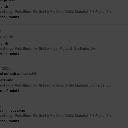
zt perfekt!
nglish
eistungs-Verhältnis
: 5
Größe
: Perfekte Größe
Material
: 5
Farbe
: 5
/5
/5
/5
eses Produkt
6
serdicht
nglish
eistungs-Verhältnis
: 4
Größe
: Klein
Material
: 5
Farbe
: 5
/5
/5
/5
eses Produkt
r 2026
und optisch wunderschön.
astellano
eistungs-Verhältnis
: 5
Größe
: Perfekte Größe
Material
: 5
Farbe
: 5
/5
/5
/5
eses Produkt
6
war im abverkauf
eistungs-Verhältnis
: 5
Größe
: Perfekte Größe
Material
: 5
Farbe
: 5
/5
/5
/5
eses Produkt