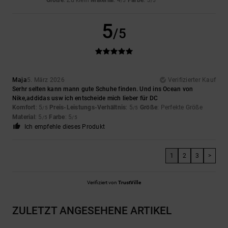
/5
/5
5
/5
Maja
5. März 2026
Verifizierter Kauf
Serhr selten kann mann gute Schuhe finden. Und ins Ocean von
Nike,addidas usw ich entscheide mich lieber für DC
Komfort
: 5
Preis-Leistungs-Verhältnis
: 5
Größe
: Perfekte Größe
/5
/5
Material
: 5
Farbe
: 5
/5
/5
Ich empfehle dieses Produkt
1
2
3
>
Verifiziert von
TrustVille
ZULETZT ANGESEHENE ARTIKEL