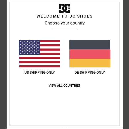
Molly
1. Juni 2026
Verifizierter Kauf
Abgesehen von der dünnen Sohle ist es ein sehr schöner und bequemer
Schuh
WELCOME TO DC SHOES
Original anzeigen - Dutch
Choose your country
Komfort
: 5
Preis-Leistungs-Verhältnis
: 4
Größe
: Perfekte Größe
/5
/5
Material
: 5
Farbe
: 5
/5
/5
Ich empfehle dieses Produkt
2
/5
US SHIPPING ONLY
DE SHIPPING ONLY
Sam
28. Mai 2026
Verifizierter Kauf
VIEW ALL COUNTRIES
Die Größe stimmt überhaupt nicht. Man muss eine ganze Größe größer
nehmen.
Original anzeigen - English
Komfort
: 1
Preis-Leistungs-Verhältnis
: 1
Größe
: Zu klein
Material
:
/5
/5
3
Farbe
: 3
/5
/5
2