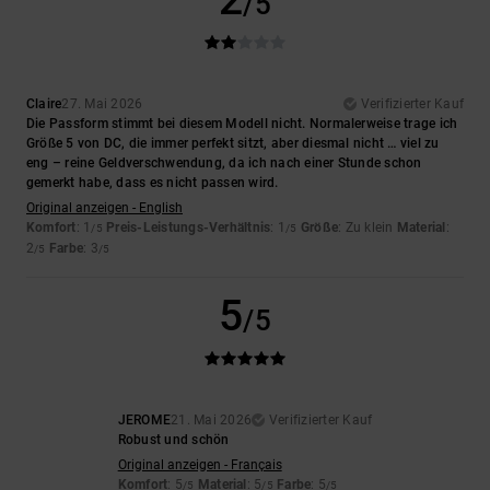
/5
Claire
27. Mai 2026
Verifizierter Kauf
Die Passform stimmt bei diesem Modell nicht. Normalerweise trage ich
Größe 5 von DC, die immer perfekt sitzt, aber diesmal nicht … viel zu
eng – reine Geldverschwendung, da ich nach einer Stunde schon
gemerkt habe, dass es nicht passen wird.
Original anzeigen - English
Komfort
: 1
Preis-Leistungs-Verhältnis
: 1
Größe
: Zu klein
Material
:
/5
/5
2
Farbe
: 3
/5
/5
5
/5
JEROME
21. Mai 2026
Verifizierter Kauf
Robust und schön
Original anzeigen - Français
Komfort
: 5
Material
: 5
Farbe
: 5
/5
/5
/5