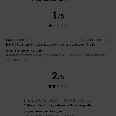
1
/5
Fay
16. April 2026
Verifizierter Kauf
Die Größe entspricht überhaupt nicht der angegebenen Größe
Original anzeigen - English
Komfort
: 1
Preis-Leistungs-Verhältnis
: 1
Größe
: Zu klein
Material
:
/5
/5
3
Farbe
: 5
/5
/5
2
/5
Charlène
16. April 2026
Verifizierter Kauf
Achte auf die Größe, wähle eine Nummer größer
Original anzeigen - Français
Größe
: Zu klein
Material
: 4
Farbe
: 3