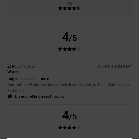
4.6
4
/5
Zoë
6. Juni 2026
Verifizierter Kauf
Warm
Original anzeigen - Dutch
Komfort
: 4
Preis-Leistungs-Verhältnis
: 4
Größe
: Klein
Material
: 3
/5
/5
/5
Farbe
: 5
/5
Ich empfehle dieses Produkt
4
/5