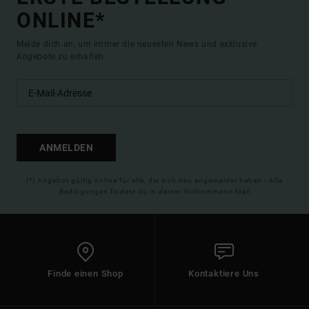
ONLINE*
Melde dich an, um immer die neuesten News und exklusive
Angebote zu erhalten.
ANMELDEN
(*) Angebot gültig online für alle, die sich neu angemeldet haben - Alle
Bedingungen findest du in deiner Willkommens-Mail
Finde einen Shop
Kontaktiere Uns