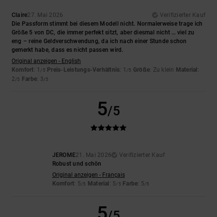
Claire
27. Mai 2026
Verifizierter Kauf
Die Passform stimmt bei diesem Modell nicht. Normalerweise trage ich
Größe 5 von DC, die immer perfekt sitzt, aber diesmal nicht … viel zu
eng – reine Geldverschwendung, da ich nach einer Stunde schon
gemerkt habe, dass es nicht passen wird.
Original anzeigen - English
Komfort
: 1
Preis-Leistungs-Verhältnis
: 1
Größe
: Zu klein
Material
:
/5
/5
2
Farbe
: 3
/5
/5
5
/5
JEROME
21. Mai 2026
Verifizierter Kauf
Robust und schön
Original anzeigen - Français
Komfort
: 5
Material
: 5
Farbe
: 5
/5
/5
/5
5
/5