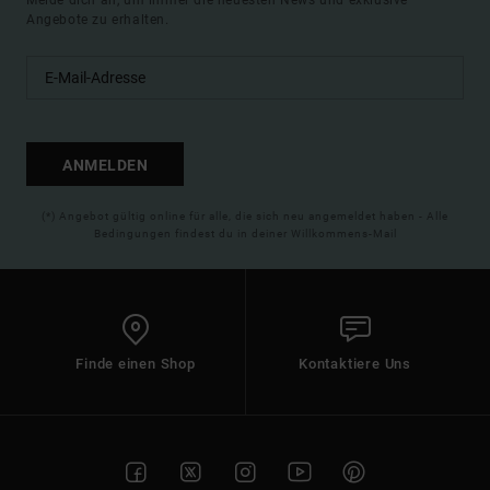
Melde dich an, um immer die neuesten News und exklusive
Angebote zu erhalten.
ANMELDEN
(*) Angebot gültig online für alle, die sich neu angemeldet haben - Alle
Bedingungen findest du in deiner Willkommens-Mail
Finde einen Shop
Kontaktiere Uns