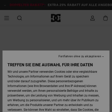
Direkt
zur
DOPPELTER RABATT*:
EXTRA 25% RABATT AUF ALLE ANGEB
Produktinformation
springen
DOPPELTER
SALE MÄNNER
ESSENTIALS
ESSENTIALS
ESSENTIALS
SKATE SHOP
SNOW SHOP FÜR
Auf meine
Schuhe
Schuhe
Sale Schuhe
Stag
Astrix
Neue Kollektio
Neue Kollektio
Caps & Hüte
Chelsea
Pixie
Neue Kollektio
Schneejacken
Court Graffik
Neue Kollektio
Neue Kollektio
Hüte & Caps
Skaterschuhe
Team
Schneejacken
Snowboard Boo
Snowboard Boo
Bestellung
RABATT
MÄNNER
zugreifen
SALE FRAUEN
HIGHLIGHTS
HIGHLIGHTS
SCHUHE
COMMUNITY
Sale Bekleidun
Snow
Sale Bekleidun
Court Graffik
Ducati
Skate
Sweatshirts
Mützen
Court Graffik
Astrix
Sneakers
Snowboardhos
Pure
Skate
T-Shirts
Mützen
Alle ansehen
Snowboardhos
Schneejacken
Snowboardjac
MÄNNER
SNOW SHOP FÜR
Fortfahren ohne zu akzeptieren
Versand
FRAUEN
SALE KINDER
SCHUHE
SCHUHE
BEKLEIDUNG
Accessoires
Sale Accessoi
Lynx
DC Command
Sneakers
T-shirts
Taschen &
Alle ansehen
DC Command
Skate
Alle ansehen
Stag
Babyschuhe
Sweatshirts &
Taschen
Snowboard Boo
Snowboardhos
Snowboardhos
TREFFEN SIE EINE AUSWAHL FÜR IHRE DATEN
FRAUEN
Rucksäcke
Hoodies
Retouren
Wir und unsere Partner verwenden Cookies oder eine vergleichbare
SNOW SHOP FÜR
Technologie, um Informationen auf Ihrem Gerät zu speichern
BEKLEIDUNG
KLEIDUNG
ACCESSOIRES
SALE SNOW
Sale Snow
Pure
Manteca
Sandalen
Hemden
Manteca
Sandalen
Sneakers
Alle ansehen
Winterschuhe
Alle ansehen
Mützen
KINDER
und/oder darauf zuzugreifen. Diese personenbezogenen
KINDER
Alle ansehen
Jacken & Mänt
Informationen (wie Ihre Browserdaten und Ihre IP-Adresse) können
Bezahlung
verwendet werden, um Ihnen personalisierte Beiträge und Inhalte zu
ACCESSOIRES
T-Shirts
Jacken & Mänt
Net
Construct
Winterschuhe
Jeans
Best Sellers
Snowboard Boo
Alle ansehen
Polarfleece &
Alle ansehen
präsentieren, um die Leistung von Werbung und Inhalten zu messen,
SKATE
Hemden
Softshells
um Werbung zu personalisieren, und um mehr über ihr Publikum zu
Geschenkkarte
erfahren, um die Produkte unserer Partner zu entwickeln und zu
Jacken & Mänt
Hoodies &
Alle ansehen
Ascend
Snowboard Boo
Jacken & Mänt
Unisex
verbessern. Sie können Ihre Wahl so einstellen, dass Sie Cookies, die
COURT GRAFFIK
Sweatshirts
Jeans & Hosen
Mützen