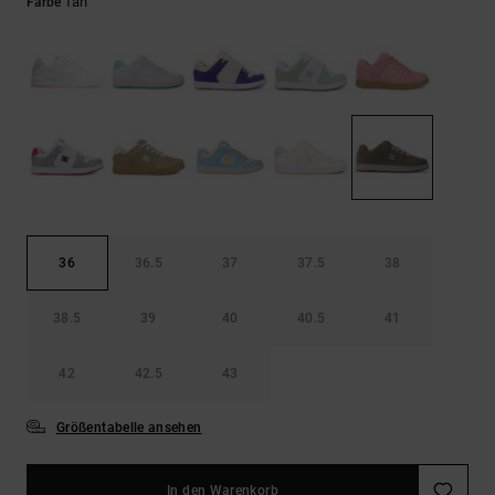
Kontaktformular.
Tan
Farbe
FAQ
ansehen
36
36.5
37
37.5
38
38.5
39
40
40.5
41
42
42.5
43
Größentabelle ansehen
In den Warenkorb