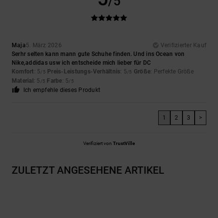
/5
Maja
5. März 2026
Verifizierter Kauf
Serhr selten kann mann gute Schuhe finden. Und ins Ocean von
Nike,addidas usw ich entscheide mich lieber für DC
Komfort
: 5
Preis-Leistungs-Verhältnis
: 5
Größe
: Perfekte Größe
/5
/5
Material
: 5
Farbe
: 5
/5
/5
Ich empfehle dieses Produkt
1
2
3
>
Verifiziert von
TrustVille
ZULETZT ANGESEHENE ARTIKEL