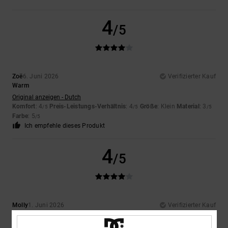
4
/5
Zoë
6. Juni 2026
Verifizierter Kauf
Warm
Original anzeigen - Dutch
Komfort
: 4
Preis-Leistungs-Verhältnis
: 4
Größe
: Klein
Material
: 3
/5
/5
/5
Farbe
: 5
/5
Ich empfehle dieses Produkt
4
/5
Molly
1. Juni 2026
Verifizierter Kauf
Abgesehen von der dünnen Sohle ist es ein sehr schöner und bequemer
Schuh