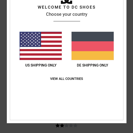
Original anzeigen - Dutch
WELCOME TO DC SHOES
Komfort
: 5
Preis-Leistungs-Verhältnis
: 4
Größe
: Perfekte Größe
/5
/5
Choose your country
Material
: 5
Farbe
: 5
/5
/5
Ich empfehle dieses Produkt
2
/5
US SHIPPING ONLY
DE SHIPPING ONLY
Sam
28. Mai 2026
Verifizierter Kauf
Die Größe stimmt überhaupt nicht. Man muss eine ganze Größe größer
nehmen.
VIEW ALL COUNTRIES
Original anzeigen - English
Komfort
: 1
Preis-Leistungs-Verhältnis
: 1
Größe
: Zu klein
Material
:
/5
/5
3
Farbe
: 3
/5
/5
2
/5