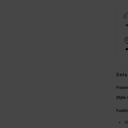
Deta
Fraue
Style
Funkt
O