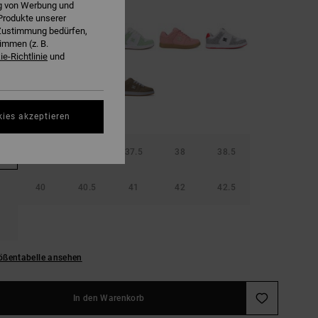
ng von Werbung und
Produkte unserer
r Zustimmung bedürfen,
immen (z. B.
e-Richtlinie
und
kies akzeptieren
36.5
37
37.5
38
38.5
40
40.5
41
42
42.5
ößentabelle ansehen
In den Warenkorb