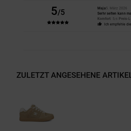
5
Maja
5. März 2026
/5
Serhr selten kann m
Komfort
: 5
Preis-L
/5
Ich empfehle di
ZULETZT ANGESEHENE ARTIKE