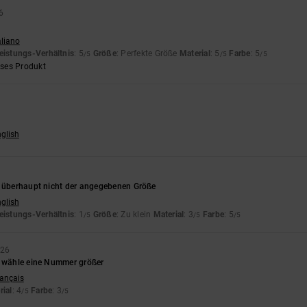
6
aliano
eistungs-Verhältnis
: 5
Größe
: Perfekte Größe
Material
: 5
Farbe
: 5
/5
/5
/5
eses Produkt
nglish
t überhaupt nicht der angegebenen Größe
nglish
eistungs-Verhältnis
: 1
Größe
: Zu klein
Material
: 3
Farbe
: 5
/5
/5
/5
026
, wähle eine Nummer größer
rançais
rial
: 4
Farbe
: 3
/5
/5