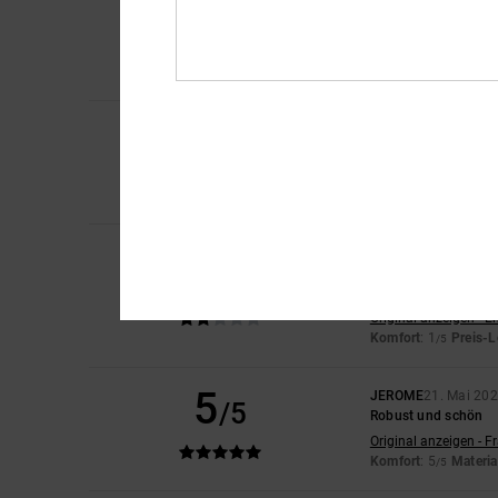
4
/5
Abgesehen von der d
Original anzeigen - D
Komfort
: 5
Preis-L
/5
Ich empfehle di
2
Sam
28. Mai 2026
/5
Die Größe stimmt üb
Original anzeigen - E
Komfort
: 1
Preis-L
/5
Claire
27. Mai 2026
2
/5
Die Passform stimmt 
Geldverschwendung, 
Original anzeigen - E
Komfort
: 1
Preis-L
/5
5
JEROME
21. Mai 20
/5
Robust und schön
Original anzeigen - F
Komfort
: 5
Materia
/5