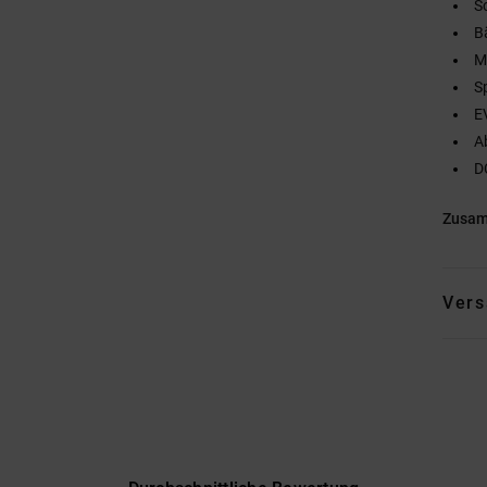
S
B
M
S
E
A
D
Zusa
Vers