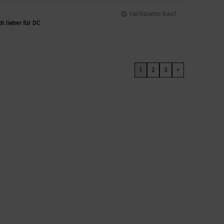
Verifizierter Kauf
h lieber für DC
1
2
3
>