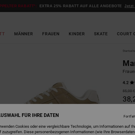
PPELTER RABATT*:
EXTRA 25% RABATT AUF ALLE ANGEBOTE
Jetzt
TT
MÄNNER
FRAUEN
KINDER
SKATE
COURT 
Startseit
Ma
Fraue
4.2
85,00 
38,
SALE
 AUSWAHL FÜR IHRE DATEN
DOPPE
Fortfa
erwenden Cookies oder eine vergleichbare Technologie, um Informationen auf Ih
f zuzugreifen. Diese personenbezogenen Informationen (wie Ihre Browserdaten
B
Farbe