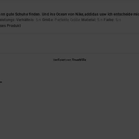
ann gute Schuhe finden. Und ins Ocean von Nike,addidas usw ich entscheide mic
eistungs-Verhältnis
: 5
Größe
: Perfekte Größe
Material
: 5
Farbe
: 5
/5
/5
/5
eses Produkt
Verifiziert von
TrustVille
L