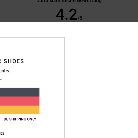
Durchschnittliche Bewertung
4.2
/5
basierend auf
24 verifizierten Bewertungen
seit November 2025
71% unserer Kunden empfehlen dieses Produkt
s-Leistungs-Verhältnis
Größe
Materi
C SHOES
4.2
4.5
Zu klein
Zu groß
untry
utch
eistungs-Verhältnis
: 4
Größe
: Klein
Material
: 3
Farbe
: 5
/5
/5
/5
eses Produkt
DE SHIPPING ONLY
IES