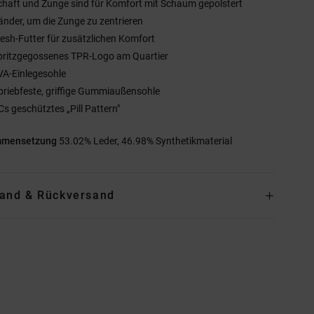
chaft und Zunge sind für Komfort mit Schaum gepolstert
änder, um die Zunge zu zentrieren
esh-Futter für zusätzlichen Komfort
pritzgegossenes TPR-Logo am Quartier
VA-Einlegesohle
briebfeste, griffige Gummiaußensohle
Cs geschütztes „Pill Pattern"
mmensetzung
53.02% Leder, 46.98% Synthetikmaterial
and & Rückversand