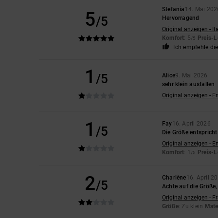
Stefania
14. Mai 202
5
/5
Hervorragend
Original anzeigen - It
Komfort
: 5
Preis-L
/5
Ich empfehle di
1
/5
Alice
9. Mai 2026
sehr klein ausfallen
Original anzeigen - E
1
Fay
16. April 2026
/5
Die Größe entsprich
Original anzeigen - E
Komfort
: 1
Preis-L
/5
2
Charlène
16. April 2
/5
Achte auf die Größe
Original anzeigen - F
Größe
: Zu klein
Mate