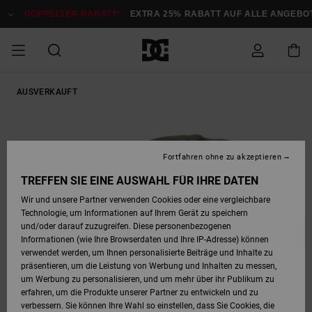
Direkt
zur
DOPPELTER RABATT*:
EXTRA 25% RABATT AUF ALLE ANGEBOTE
Produktinformation
springen
DOPPELTER
AUSVERKAUFT
SALE MÄNNER
ESSENTIALS
ESSENTIALS
ESSENTIALS
SKATE SHOP
SNOW SHOP FÜR
Auf meine
Schuhe
Schuhe
Sale Schuhe
Stag
Astrix
Neue Kollektio
Neue Kollektio
Caps & Hüte
Chelsea
Pixie
Neue Kollektio
Schneejacken
Court Graffik
Neue Kollektio
Neue Kollektio
Hüte & Caps
Skaterschuhe
Team
Schneejacken
Snowboard Boo
Snowboard Boo
Bestellung
RABATT
MÄNNER
zugreifen
SALE FRAUEN
HIGHLIGHTS
HIGHLIGHTS
SCHUHE
COMMUNITY
Sale Bekleidun
Snow
Sale Bekleidun
Court Graffik
Ducati
Skate
Sweatshirts
Mützen
Court Graffik
Astrix
Sneakers
Snowboardhos
Pure
Skate
T-Shirts
Mützen
Alle ansehen
Snowboardhos
Schneejacken
Snowboardjac
MÄNNER
SNOW SHOP FÜR
Fortfahren ohne zu akzeptieren
Versand
FRAUEN
SALE KINDER
SCHUHE
SCHUHE
BEKLEIDUNG
Accessoires
Sale Accessoi
Lynx
DC Command
Sneakers
T-shirts
Taschen &
Alle ansehen
DC Command
Skate
Alle ansehen
Stag
Babyschuhe
Sweatshirts &
Taschen
Snowboard Boo
Snowboardhos
Snowboardhos
TREFFEN SIE EINE AUSWAHL FÜR IHRE DATEN
FRAUEN
Rucksäcke
Hoodies
Retouren
Wir und unsere Partner verwenden Cookies oder eine vergleichbare
SNOW SHOP FÜR
Technologie, um Informationen auf Ihrem Gerät zu speichern
BEKLEIDUNG
KLEIDUNG
ACCESSOIRES
SALE SNOW
Sale Snow
Pure
Manteca
Sandalen
Hemden
Manteca
Sandalen
Sneakers
Alle ansehen
Winterschuhe
Alle ansehen
Mützen
KINDER
und/oder darauf zuzugreifen. Diese personenbezogenen
KINDER
Alle ansehen
Jacken & Mänt
Informationen (wie Ihre Browserdaten und Ihre IP-Adresse) können
Bezahlung
verwendet werden, um Ihnen personalisierte Beiträge und Inhalte zu
ACCESSOIRES
T-Shirts
Jacken & Mänt
Net
Construct
Winterschuhe
Jeans
Best Sellers
Snowboard Boo
Alle ansehen
Polarfleece &
Alle ansehen
präsentieren, um die Leistung von Werbung und Inhalten zu messen,
SKATE
Hemden
Softshells
um Werbung zu personalisieren, und um mehr über ihr Publikum zu
Geschenkkarte
erfahren, um die Produkte unserer Partner zu entwickeln und zu
Jacken & Mänt
Hoodies &
Alle ansehen
Ascend
Snowboard Boo
Jacken & Mänt
Unisex
verbessern. Sie können Ihre Wahl so einstellen, dass Sie Cookies, die
COURT GRAFFIK
Sweatshirts
Jeans & Hosen
Mützen