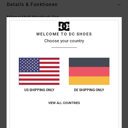
Details & Funktionen
Männer Multi Strapback-Cap
Style
ADYHA04222
Farbcode
vet
WELCOME TO DC SHOES
Funktionen
Choose your country
Kollektion:
Lineguide-Kollektion
Stoff:
Baumwoll-Twill-Stoff [280 g/m2]
Design:
Unstrukturiertes 5-Panel-Design
Visier:
Flacher Schirm
Verschluss:
Strapback-Verschluss
Logo:
Gewebter „DC Shoe Company"-Patch
US SHIPPING ONLY
DE SHIPPING ONLY
Patch mit Einfassung vorne mittig
VIEW ALL COUNTRIES
Zusammensetzung
[Hauptstoff] 100 % Baumwolle