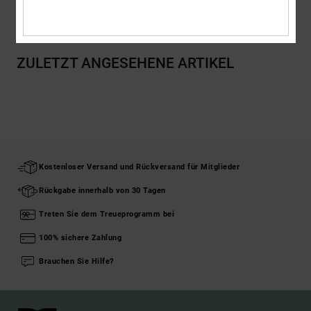
Versand & Rückversand
ZULETZT ANGESEHENE ARTIKEL
Kostenloser Versand und Rückversand für Mitglieder
Rückgabe innerhalb von 30 Tagen
Treten Sie dem Treueprogramm bei
100% sichere Zahlung
Brauchen Sie Hilfe?