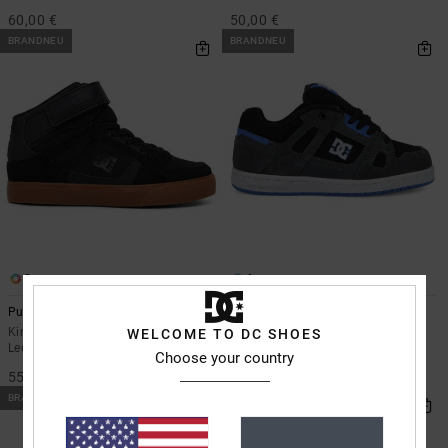
60,00 €
50,00 €
BRANDNEU
BRANDNEU
8
6
Pure High-Top EV
Stag
Kinder Schwarz High-Top-
Kinder Grau Schuhe
WELCOME TO DC SHOES
Lederschuhe
Choose your country
55,00 €
55,00 €
BRANDNEU
BRANDNEU