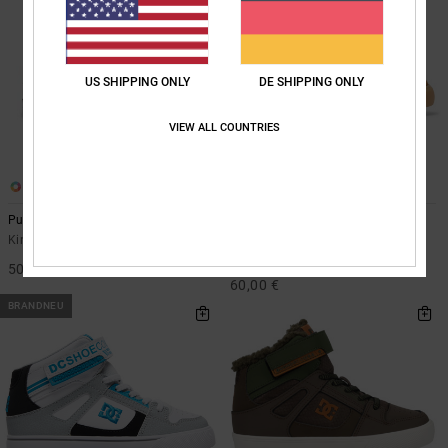
US SHIPPING ONLY
DE SHIPPING ONLY
VIEW ALL COUNTRIES
7
3
Pure Elastic
Pure High-Top Wnt Ev
Kinder Braun Lederschuhe
Kinder Orange High-Top-
Winterschuhe
50,00 €
60,00 €
BRANDNEU