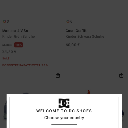
3
6
Manteca 4 V Sn
Court Graffik
Kinder Grün Schuhe
Kinder Schwarz Schuhe
60,00 €
55%
55,00 €
24,75 €
SALE
DOPPELTER RABATT EXTRA 25 %
WELCOME TO DC SHOES
Choose your country