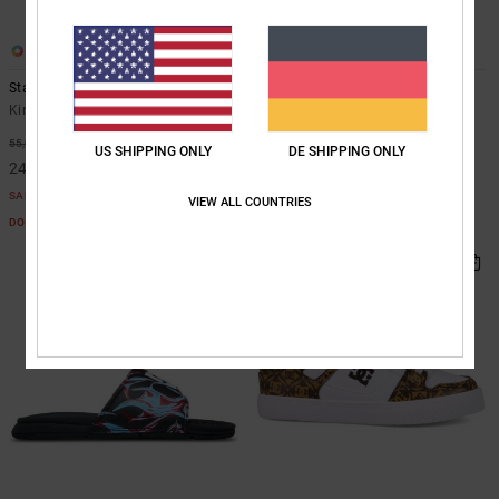
4
3
Stag
Roammax
Kinder Blau Lederschuhe
Kinder Grün Schuhe
55%
40%
55,00 €
50,00 €
US SHIPPING ONLY
DE SHIPPING ONLY
24,75 €
30,00 €
SALE
SALE
VIEW ALL COUNTRIES
DOPPELTER RABATT EXTRA 25 %